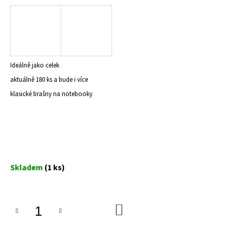
a
j
í
t
?
Ideálně jako celek
aktuálně 180 ks a bude i více
klasické brašny na notebooky
HLEDAT
D
Měrná
Skladem
(1 ks)
o
cena:
p
o
r
DO
u
KOŠÍKU
č