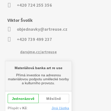
+420 724 255 356
Viktor Švolík
objednavky@artreuse.cz
+420 739 499 237
darujme.cz/artreuse