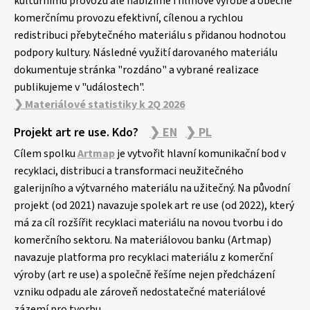
kulturnímu provozu ale nabízíme i filmové výrobě a obecně
komerčnímu provozu efektivní, cílenou a rychlou
redistribuci přebytečného materiálu s přidanou hodnotou
podpory kultury. Následné využití darovaného materiálu
dokumentuje stránka "rozdáno" a vybrané realizace
publikujeme v "událostech".
❯ Materiálové statistiky k 2Q 2026
Projekt art re use. Kdo?
❯ EN
❯ PL
Cílem spolku
Artmap
je vytvořit hlavní komunikační bod v
recyklaci, distribuci a transformaci neužitečného
galerijního a výtvarného materiálu na užitečný. Na původní
projekt (od 2021) navazuje spolek art re use (od 2022), který
má za cíl rozšířit recyklaci materiálu na novou tvorbu i do
komerčního sektoru. Na materiálovou banku (Artmap)
navazuje platforma pro recyklaci materiálu z komerční
výroby (art re use) a společně řešíme nejen předcházení
vzniku odpadu ale zároveň nedostatečné materiálové
zázemí pro tvorbu.