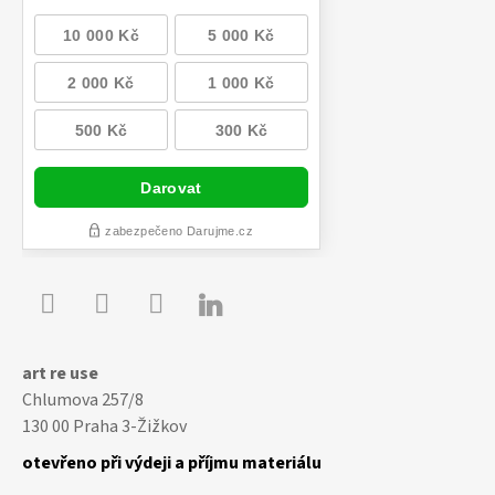

Youtube
Facebook
Instagram
art re use
Chlumova 257/8
130 00 Praha 3-Žižkov
otevřeno při výdeji a příjmu materiálu