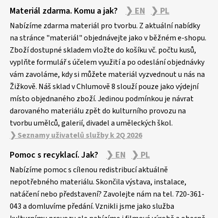
Z
Materiál zdarma. Komu a jak?
❯ EN
❯ PL
á
p
Nabízíme zdarma materiál pro tvorbu. Z aktuální nabídky
a
na stránce "materiál" objednávejte jako v běžném e-shopu.
Zboží dostupné skladem vložte do košíku vč. počtu kusů,
t
vyplňte formulář s účelem využití a po odeslání objednávky
í
vám zavoláme, kdy si můžete materiál vyzvednout u nás na
Žižkově. Náš sklad v Chlumově 8 slouží pouze jako výdejní
místo objednaného zboží. Jedinou podmínkou je návrat
darovaného materiálu zpět do kulturního provozu na
tvorbu umělců, galerií, divadel a uměleckých škol.
❯ Seznamy uživatelů služby k 2Q 2026
Pomoc s recyklací. Jak?
❯ EN
❯ PL
Nabízíme pomoc s cílenou redistribucí aktuálně
nepotřebného materiálu. Skončila výstava, instalace,
natáčení nebo představení? Zavolejte nám na tel. 720-361-
043 a domluvíme předání. Vznikli jsme jako služba