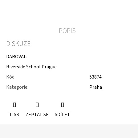
u
j
e
m
e
POPIS
SLOŽKY
DISKUZE
A
POŘADNÍKY
DAROVAL:
Riverside School Prague
Kód
53874
Kategorie
:
Praha
TISK
ZEPTAT SE
SDÍLET