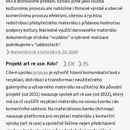
043 a domluvíme předání. Vznikli jsme jako služba
kulturnímu provozu ale nabízíme i filmové výrobě a obecně
komerčnímu provozu efektivní, cílenou a rychlou
redistribuci přebytečného materiálu s přidanou hodnotou
podpory kultury. Následné využití darovaného materiálu
dokumentuje stránka "rozdáno" a vybrané realizace
publikujeme v "událostech".
❯ Materiálové statistiky k 2Q 2026
Projekt art re use. Kdo?
❯ EN
❯ PL
Cílem spolku
Artmap
je vytvořit hlavní komunikační bod v
recyklaci, distribuci a transformaci neužitečného
galerijního a výtvarného materiálu na užitečný. Na původní
projekt (od 2021) navazuje spolek art re use (od 2022), který
má za cíl rozšířit recyklaci materiálu na novou tvorbu i do
komerčního sektoru. Na materiálovou banku (Artmap)
navazuje platforma pro recyklaci materiálu z komerční
výroby (art re use) a společně řešíme nejen předcházení