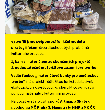
Vytvořili jsme svépomocí funkční model a
strategii řešení
dvou dlouhodobých problémů
kulturního provozu:
1/ kam s materiálem ze skončených projektů
2/ nedostatečné materiálové zázemí pro tvorbu
Vedle funkce „materiálové banky pro uměleckou
tvorbu“
má projekt i důležitou funkci edukativní,
ekologickou a osvětovou, vč. sběru klíčových dat o
pohybu materiálu v kulturním provozu.
Na počátku stálo úsilí spolků
Artmap
a
Skutek
s podporou
MČ Praha 3
,
Magistrátu HMP
a
MK ČR
.