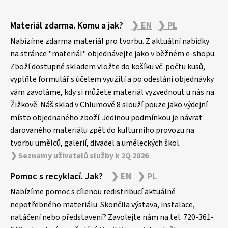
Z
Materiál zdarma. Komu a jak?
❯ EN
❯ PL
á
p
Nabízíme zdarma materiál pro tvorbu. Z aktuální nabídky
a
na stránce "materiál" objednávejte jako v běžném e-shopu.
Zboží dostupné skladem vložte do košíku vč. počtu kusů,
t
vyplňte formulář s účelem využití a po odeslání objednávky
í
vám zavoláme, kdy si můžete materiál vyzvednout u nás na
Žižkově. Náš sklad v Chlumově 8 slouží pouze jako výdejní
místo objednaného zboží. Jedinou podmínkou je návrat
darovaného materiálu zpět do kulturního provozu na
tvorbu umělců, galerií, divadel a uměleckých škol.
❯ Seznamy uživatelů služby k 2Q 2026
Pomoc s recyklací. Jak?
❯ EN
❯ PL
Nabízíme pomoc s cílenou redistribucí aktuálně
nepotřebného materiálu. Skončila výstava, instalace,
natáčení nebo představení? Zavolejte nám na tel. 720-361-