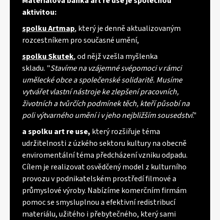
Materiálová banka art re use je společnou
aktivitou:
spolku Artmap
,
který je denně aktualizovaným
rozcestníkem pro současné umění,
spolku Skutek
,
od nějž vzešla myšlenka
skladu.
"
Stavíme na vzájemné svépomoci v rámci
umělecké obce a společenské solidaritě. Musíme
vytvářet vlastní nástroje ke zlepšení pracovních,
životních a tvůrčích podmínek těch, kteří působí na
poli výtvarného umění i v jeho nejbližším sousedství
."
a spolku art re use,
který rozšiřuje téma
udržitelnosti z úzkého sektoru kultury na obecně
enviromentální téma předcházení vzniku odpadu.
Cílem je realizovat osvědčený model z kulturního
provozu v podnikatelském prostředí filmové a
průmyslové výroby. Nabízíme komerčním firmám
pomoc se smysluplnou a efektivní redistribucí
materiálu, užitého i přebytečného, který sami