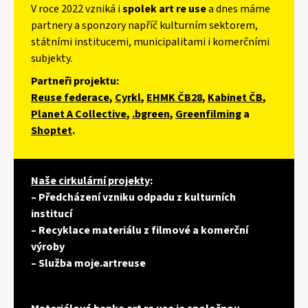
V roce 2022 vzniká i
spolek art re use
a dnes máme
partnery a sponzory napříč kulturním sektorem,
státními institucemi, municipalitami i komerčními
subjekty.
Partneři projektu:
Reuse federace
,
Cyrkl
,
EHMK ČB28
,
Kabinet ČB
,
Planet A Collective
,
.bgreen
,
Greenfilming
a
Shoptet
.
Naše cirkulární projekty
:
– Předcházení vzniku odpadu z kulturních
institucí
– Recyklace materiálu z filmové a komerční
výroby
– Služba moje.artreuse