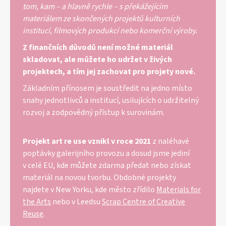
tom, kam – a hlavně rychle – s překážejícím
a
materiálem ze skončených projektů kulturních
j
institucí, filmových produkcí nebo komerční výroby.
í
Z finančních důvodů není možné materiál
t
skladovat, ale můžete ho udržet v živých
?
projektech, a tím jej zachovat pro projety nové.
Základním přínosem je soustředit na jedno místo
snahy jednotlivců a institucí, usilujících o udržitelný
rozvoj a zodpovědný přístup k surovinám.
HLEDAT
Projekt art re use vznikl v roce 2021
z naléhavé
poptávky galerijního provozu a dosud jsme jediní
D
v celé EU, kde můžete zdarma předat nebo získat
o
materiál na novou tvorbu. Obdobné projekty
p
najdete v New Yorku, kde město zřídilo
Materials for
o
r
the Arts
nebo v Leedsu
Scrap Centre of Creative
u
Reuse
.
č