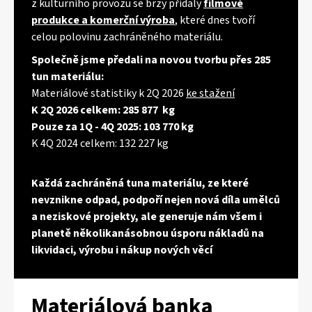
z kulturního provozu se brzy přidaly
filmové
produkce a komerční výroba
, které dnes tvoří
celou polovinu zachráněného materiálu.
Společně jsme předali na novou tvorbu přes 285
tun materiálu:
Materiálové statistiky k 2Q 2026
ke stažení
K 2Q 2026 celkem: 285 877 kg
Pouze za 1Q - 4Q 2025: 103 770 kg
K 4Q 2024 celkem: 132 227 kg
Každá zachráněná tuna materiálu, ze které
nevznikne odpad, podpoří nejen nová díla umělců
a neziskové projekty, ale generuje nám všem i
planetě několikanásobnou úsporu nákladů na
likvidaci, výrobu i nákup nových věcí
Materiálová banka