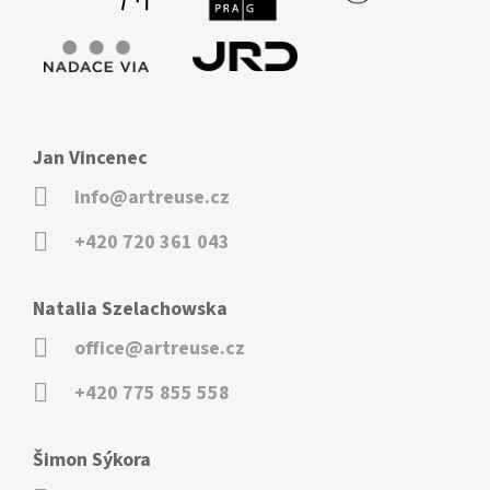
Jan Vincenec
info@artreuse.cz
+420 720 361 043
Natalia Szelachowska
office@artreuse.cz
+420 775 855 558
Šimon Sýkora