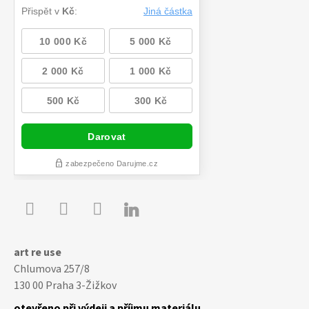

Youtube
Facebook
Instagram
art re use
Chlumova 257/8
130 00 Praha 3-Žižkov
otevřeno při výdeji a příjmu materiálu