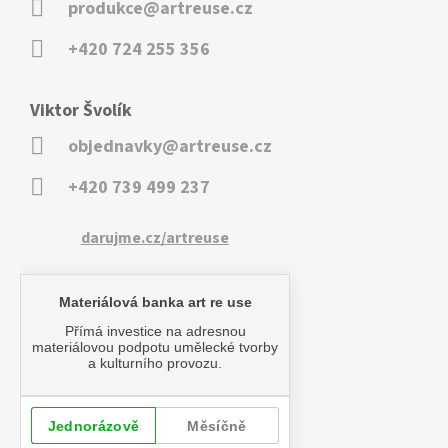
produkce@artreuse.cz
+420 724 255 356
Viktor Švolík
objednavky@artreuse.cz
+420 739 499 237
darujme.cz/artreuse