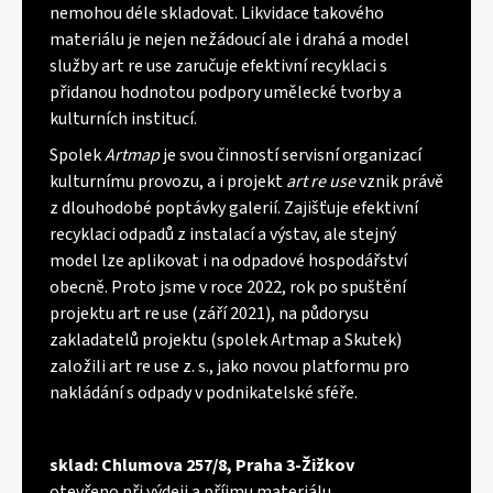
nemohou déle skladovat. Likvidace takového
materiálu je nejen nežádoucí ale i drahá a model
služby art re use zaručuje efektivní recyklaci s
přidanou hodnotou podpory umělecké tvorby a
kulturních institucí.
Spolek
Artmap
je svou činností servisní organizací
kulturnímu provozu, a i projekt
art re use
vznik právě
z dlouhodobé poptávky galerií. Zajišťuje efektivní
recyklaci odpadů z instalací a výstav, ale stejný
model lze aplikovat i na odpadové hospodářství
obecně. Proto jsme v roce 2022, rok po spuštění
projektu art re use (září 2021), na půdorysu
zakladatelů projektu (spolek Artmap a Skutek)
založili art re use z. s., jako novou platformu pro
nakládání s odpady v podnikatelské sféře.
sklad: Chlumova 257/8, Praha 3-Žižkov
otevřeno při výdeji a příjmu materiálu