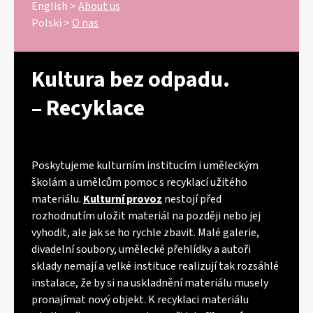
u
English >
About us
j
Polski >
O nas
e
m
e
Kultura bez odpadu.
GUMOVÉ
– Recyklace
RUKAVICE
Poskytujeme kulturním institucím i uměleckým
školám a umělcům pomoc s recyklací užitého
materiálu.
Kulturní provoz
nestojí před
rozhodnutím uložit materiál na později nebo jej
vyhodit, ale jak se ho rychle zbavit. Malé galerie,
divadelní soubory, umělecké přehlídky a autoři
sklady nemají a velké instituce realizují tak rozsáhlé
instalace, že by si na uskladnění materiálu musely
pronajímat nový objekt. K recyklaci materiálu