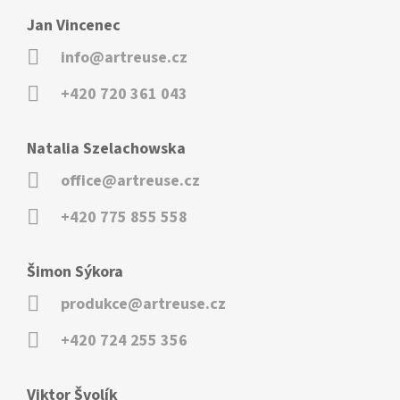
Jan Vincenec
info@artreuse.cz
+420 720 361 043
Natalia Szelachowska
office@artreuse.cz
+420 775 855 558
Šimon Sýkora
produkce@artreuse.cz
+420 724 255 356
Viktor Švolík