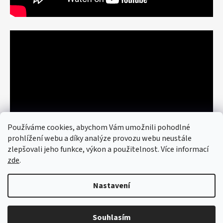
Používáme cookies, abychom Vám umožnili pohodlné
prohlížení webu a díky analýze provozu webu neustále
zlepšovali jeho funkce, výkon a použitelnost. Více informací
zde
.
Nastavení
Vytvořil Shoptet
© 2026 art re use. Všechna práva
vyhrazena.
Upravit nastavení cookies
Souhlasím