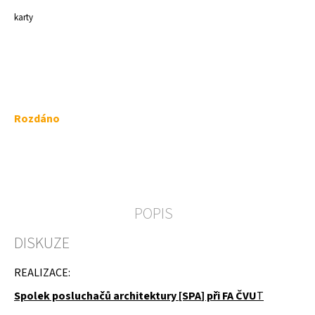
a
karty
j
í
t
?
Měrná
Rozdáno
cena:
HLEDAT
POPIS
D
DISKUZE
o
p
o
REALIZACE:
r
u
Spolek posluchačů architektury [SPA
] při FA ČVU
T
č