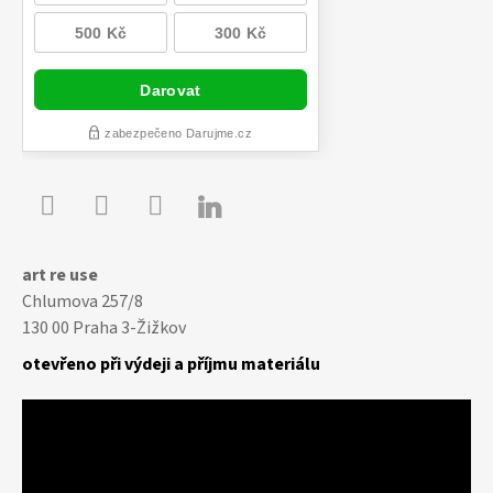

Youtube
Facebook
Instagram
art re use
Chlumova 257/8
130 00 Praha 3-Žižkov
otevřeno při výdeji a příjmu materiálu