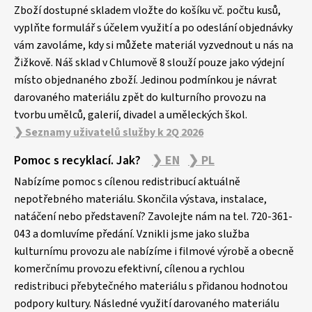
Zboží dostupné skladem vložte do košíku vč. počtu kusů,
t
vyplňte formulář s účelem využití a po odeslání objednávky
í
vám zavoláme, kdy si můžete materiál vyzvednout u nás na
Žižkově. Náš sklad v Chlumově 8 slouží pouze jako výdejní
místo objednaného zboží. Jedinou podmínkou je návrat
darovaného materiálu zpět do kulturního provozu na
tvorbu umělců, galerií, divadel a uměleckých škol.
❯ Seznamy uživatelů služby k 2Q 2026
Pomoc s recyklací. Jak?
❯ EN
❯ PL
Nabízíme pomoc s cílenou redistribucí aktuálně
nepotřebného materiálu. Skončila výstava, instalace,
natáčení nebo představení? Zavolejte nám na tel. 720-361-
043 a domluvíme předání. Vznikli jsme jako služba
kulturnímu provozu ale nabízíme i filmové výrobě a obecně
komerčnímu provozu efektivní, cílenou a rychlou
redistribuci přebytečného materiálu s přidanou hodnotou
podpory kultury. Následné využití darovaného materiálu