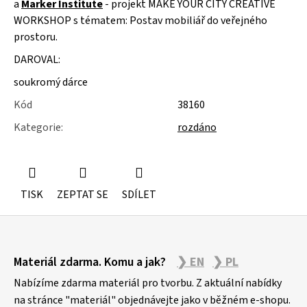
a
Marker Institute
- projekt MAKE YOUR CITY CREATIVE
u
j
WORKSHOP s tématem: Postav mobiliář do veřejného
e
prostoru.
m
e
DAROVAL:
soukromý dárce
NÁSTĚNÁ
STROPNÍ
Kód
38160
KONZOLE
6900KS
Kategorie
:
rozdáno
TISK
ZEPTAT SE
SDÍLET
Z
Materiál zdarma. Komu a jak?
❯ EN
❯ PL
á
p
Nabízíme zdarma materiál pro tvorbu. Z aktuální nabídky
a
na stránce "materiál" objednávejte jako v běžném e-shopu.