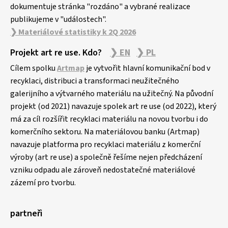
dokumentuje stránka "rozdáno" a vybrané realizace
publikujeme v "událostech".
❯ Materiálové statistiky k 2Q 2026
Projekt art re use. Kdo?
❯ EN
❯ PL
Cílem spolku
Artmap
je vytvořit hlavní komunikační bod v
recyklaci, distribuci a transformaci neužitečného
galerijního a výtvarného materiálu na užitečný. Na původní
projekt (od 2021) navazuje spolek art re use (od 2022), který
má za cíl rozšířit recyklaci materiálu na novou tvorbu i do
komerčního sektoru. Na materiálovou banku (Artmap)
navazuje platforma pro recyklaci materiálu z komerční
výroby (art re use) a společně řešíme nejen předcházení
vzniku odpadu ale zároveň nedostatečné materiálové
zázemí pro tvorbu.
partneři