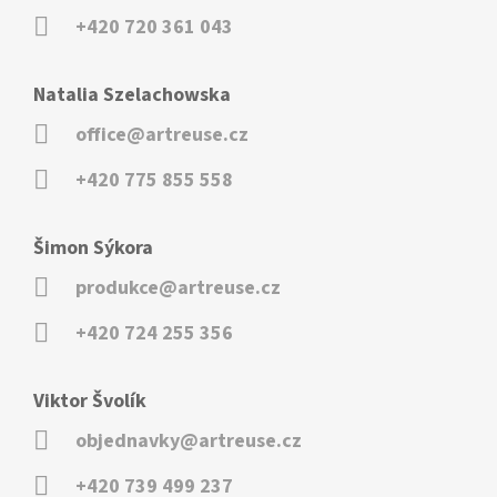
+420 720 361 043
Natalia Szelachowska
office@artreuse.cz
+420 775 855 558
Šimon Sýkora
produkce@artreuse.cz
+420 724 255 356
Viktor Švolík
objednavky@artreuse.cz
+420 739 499 237