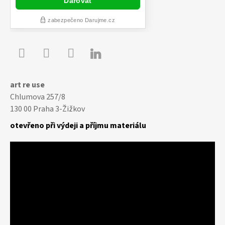

Youtube
Facebook
Instagram
art re use
Chlumova 257/8
130 00 Praha 3-Žižkov
otevřeno při výdeji a příjmu materiálu