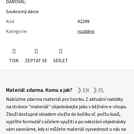
DAROVAL:
u
j
Soukromý dárce
e
m
Kód
42249
e
Kategorie
:
rozdáno
SLOŽKY
A
POŘADNÍKY
TISK
ZEPTAT SE
SDÍLET
Z
Materiál zdarma. Komu a jak?
❯ EN
❯ PL
á
p
Nabízíme zdarma materiál pro tvorbu. Z aktuální nabídky
a
na stránce "materiál" objednávejte jako v běžném e-shopu.
Zboží dostupné skladem vložte do košíku vč. počtu kusů,
t
vyplňte formulář s účelem využití a po odeslání objednávky
í
vám zavoláme, kdy si můžete materiál vyzvednout u nás na