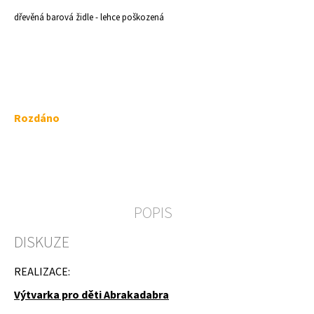
a
dřevěná barová židle - lehce poškozená
j
í
t
?
Měrná
Rozdáno
cena:
HLEDAT
POPIS
D
DISKUZE
o
p
o
REALIZACE:
r
u
Výtvarka pro děti Abrakadabra
č