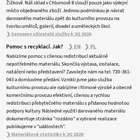
Žižkově. Náš sklad v Chlumově 8 slouží pouze jako výdejní
místo objednaného zboží. Jedinou podmínkou je návrat
darovaného materiálu zpět do kulturního provozu na
tvorbu umělců, galerií, divadel a uměleckých škol.
❯ Seznamy uživatelů služby k 2Q 2026
Pomoc s recyklací. Jak?
❯ EN
❯ PL
Nabízíme pomoc s cílenou redistribucí aktuálně
nepotřebného materiálu. Skončila výstava, instalace,
natáčení nebo představení? Zavolejte nám na tel. 720-361-
043 a domluvíme předání. Vznikli jsme jako služba
kulturnímu provozu ale nabízíme i filmové výrobě a obecně
komerčnímu provozu efektivní, cílenou a rychlou
redistribuci přebytečného materiálu s přidanou hodnotou
podpory kultury. Následné využití darovaného materiálu
dokumentuje stránka "rozdáno" a vybrané realizace
publikujeme v "událostech".
❯ Materiálové statistiky k 2Q 2026