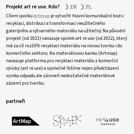
Projekt art re use. Kdo?
❯ EN
❯ PL
Cílem spolku
Artmap
je vytvořit hlavní komunikační bod v
recyklaci, distribuci a transformaci neužitečného
galerijního a výtvarného materiálu na užitečný. Na původní
projekt (od 2021) navazuje spolek art re use (od 2022), který
má za cíl rozšířit recyklaci materiálu na novou tvorbu i do
komerčního sektoru. Na materiálovou banku (Artmap)
navazuje platforma pro recyklaci materiálu z komerční
výroby (art re use) a společně řešíme nejen předcházení
vzniku odpadu ale zároveň nedostatečné materiálové
zázemí pro tvorbu.
partneři