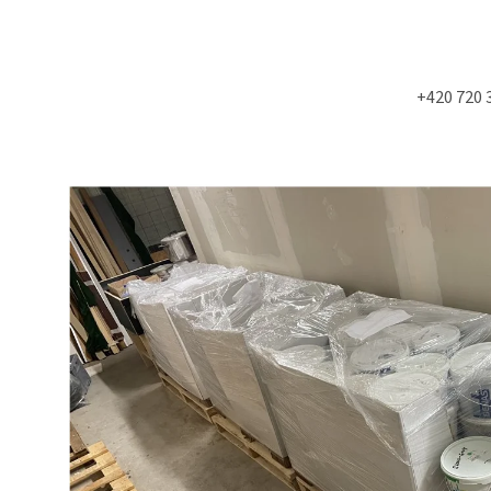
+420 720 
Co potřebujete najít?
HLEDAT
Doporučujeme
NÁSTĚNÁ STROPNÍ KONZOLE 6900KS
MOLITAN Z TOVAR