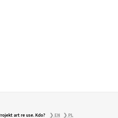
Projekt art re use. Kdo?
❯ EN
❯ PL