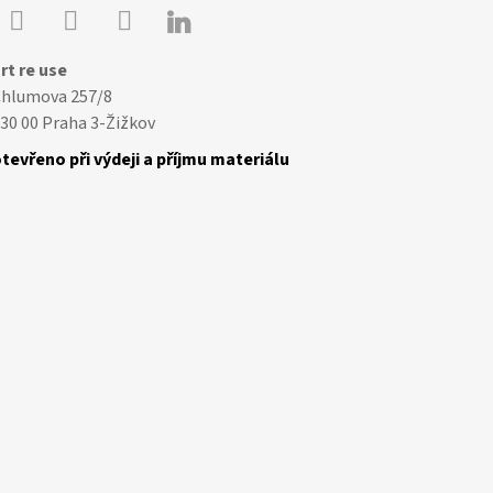

Youtube
Facebook
Instagram
rt re use
Chlumova 257/8
30 00 Praha 3-Žižkov
tevřeno při výdeji a příjmu materiálu