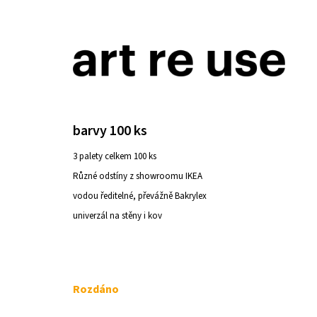
K
Přejít
o
na
ZPĚT
ZPĚT
DO
DO
š
obsah
OBCHODU
OBCHODU
í
k
barvy 100 ks
3 palety celkem 100 ks
Různé odstíny z showroomu IKEA
vodou ředitelné, převážně Bakrylex
univerzál na stěny i kov
Měrná
Rozdáno
cena:
ŽIDLE 200KS ČESKÝ KRUMLOV