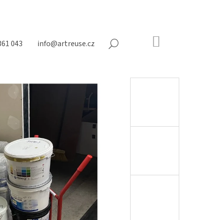
NÁKUPNÍ
361 043
info@artreuse.cz
HLEDAT
KOŠÍK
Prázdný
košík
Následující
NY NA MATRACE