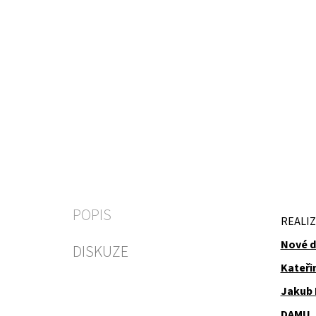
POPIS
REALIZ
Nové d
DISKUZE
Kateři
Jakub 
DAMU