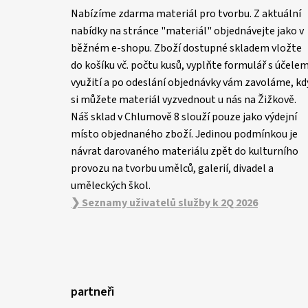
p
Nabízíme zdarma materiál pro tvorbu. Z aktuální
a
nabídky na stránce "materiál" objednávejte jako v
t
běžném e-shopu. Zboží dostupné skladem vložte
í
do košíku vč. počtu kusů, vyplňte formulář s účele
využití a po odeslání objednávky vám zavoláme, kd
si můžete materiál vyzvednout u nás na Žižkově.
Náš sklad v Chlumově 8 slouží pouze jako výdejní
místo objednaného zboží. Jedinou podmínkou je
návrat darovaného materiálu zpět do kulturního
provozu na tvorbu umělců, galerií, divadel a
uměleckých škol.
❯ Seznamy uživatelů služby k 2Q 2026
partneři