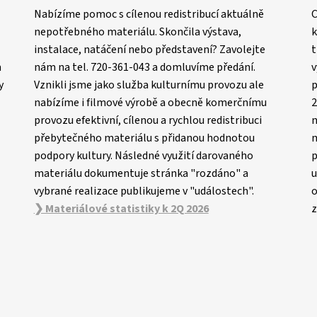
Nabízíme pomoc s cílenou redistribucí aktuálně
C
nepotřebného materiálu. Skončila výstava,
k
instalace, natáčení nebo představení? Zavolejte
t
m
nám na tel. 720-361-043 a domluvíme předání.
v
y
Vznikli jsme jako služba kulturnímu provozu ale
p
nabízíme i filmové výrobě a obecně komerčnímu
2
provozu efektivní, cílenou a rychlou redistribuci
n
přebytečného materiálu s přidanou hodnotou
m
podpory kultury. Následné využití darovaného
p
materiálu dokumentuje stránka "rozdáno" a
u
vybrané realizace publikujeme v "událostech".
o
❯ Materiálové statistiky k 2Q 2026
z