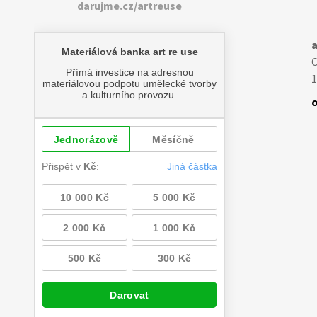
darujme.cz/artreuse
a
1
o