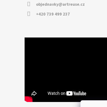
objednavky@artreuse.cz
+420 739 499 237