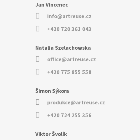
Jan Vincenec
info@artreuse.cz
+420 720 361 043
Natalia Szelachowska
office@artreuse.cz
+420 775 855 558
Šimon Sýkora
produkce@artreuse.cz
+420 724 255 356
Viktor Švolík