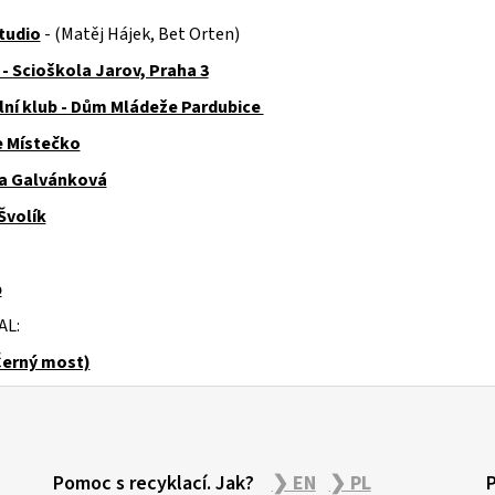
studio
- (Matěj Hájek, Bet Orten)
 - Scioškola Jarov, Praha 3
lní klub - Dům Mládeže Pardubice
e Místečko
na Galvánková
Švolík
p
AL:
Černý most)
Pomoc s recyklací. Jak?
❯ EN
❯ PL