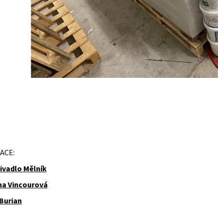
ACE:
ivadlo Mělník
na Vincourová
Burian