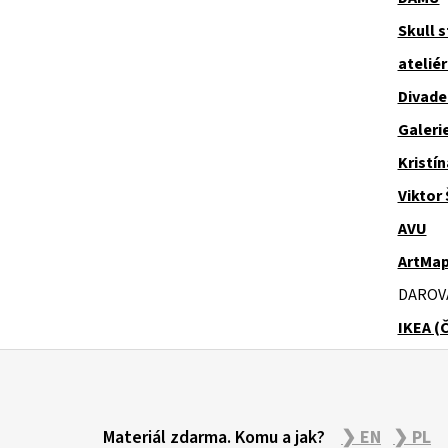
Skull 
ateliér
Divade
Galeri
Kristí
Viktor 
AVU
ArtMa
DAROV
IKEA (
Z
á
Materiál zdarma. Komu a jak?
❯ EN
❯ PL