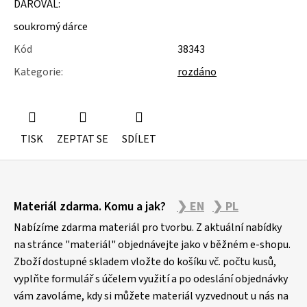
DAROVAL:
u
j
soukromý dárce
e
m
Kód
38343
e
Kategorie
:
rozdáno
GUMOVÉ
RUKAVICE
TISK
ZEPTAT SE
SDÍLET
Z
Materiál zdarma. Komu a jak?
❯ EN
❯ PL
á
p
Nabízíme zdarma materiál pro tvorbu. Z aktuální nabídky
a
na stránce "materiál" objednávejte jako v běžném e-shopu.
Zboží dostupné skladem vložte do košíku vč. počtu kusů,
t
vyplňte formulář s účelem využití a po odeslání objednávky
í
vám zavoláme, kdy si můžete materiál vyzvednout u nás na