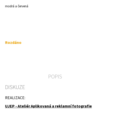
a
modrá a červená
j
í
t
?
Měrná
Rozdáno
cena:
HLEDAT
POPIS
D
DISKUZE
o
p
o
REALIZACE:
r
u
UJEP - Ateliér Aplikovaná a reklamní fotografie
č