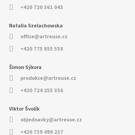
+420 720 361 043
Natalia Szelachowska
office@artreuse.cz
+420 775 855 558
Šimon Sýkora
produkce@artreuse.cz
+420 724 255 356
Viktor Švolík
objednavky@artreuse.cz
+420 739 499 237