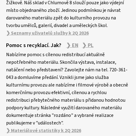
Žižkově. Náš sklad v Chlumově 8 slouží pouze jako výdejní
místo objednaného zboží. Jedinou podmínkou je návrat
darovaného materiálu zpět do kulturního provozu na
tvorbu umělců, galerií, divadel a uměleckých škol.
❯ Seznamy uživatelů služby k 2Q 2026
Pomoc s recyklací. Jak?
❯ EN
❯ PL
Nabízíme pomoc s cílenou redistribucí aktuálně
nepotřebného materiálu. Skončila výstava, instalace,
natáčení nebo představení? Zavolejte nám na tel. 720-361-
043 a domluvíme předání. Vznikli jsme jako služba
kulturnímu provozu ale nabízíme i filmové výrobě a obecně
komerčnímu provozu efektivní, cílenou a rychlou
redistribuci přebytečného materiálu s přidanou hodnotou
podpory kultury. Následné využití darovaného materiálu
dokumentuje stránka "rozdáno" a vybrané realizace
publikujeme v "událostech".
❯ Materiálové statistiky k 2Q 2026