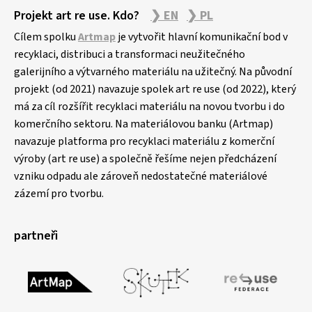
Projekt art re use. Kdo?
❯ EN
❯ PL
Cílem spolku
Artmap
je vytvořit hlavní komunikační bod v
recyklaci, distribuci a transformaci neužitečného
galerijního a výtvarného materiálu na užitečný. Na původní
projekt (od 2021) navazuje spolek art re use (od 2022), který
má za cíl rozšířit recyklaci materiálu na novou tvorbu i do
komerčního sektoru. Na materiálovou banku (Artmap)
navazuje platforma pro recyklaci materiálu z komerční
výroby (art re use) a společně řešíme nejen předcházení
vzniku odpadu ale zároveň nedostatečné materiálové
zázemí pro tvorbu.
partneři