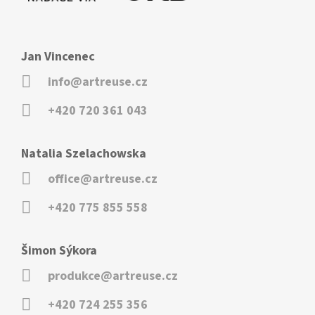
Jan Vincenec
info@artreuse.cz
+420 720 361 043
Natalia Szelachowska
office@artreuse.cz
+420 775 855 558
Šimon Sýkora
produkce@artreuse.cz
+420 724 255 356