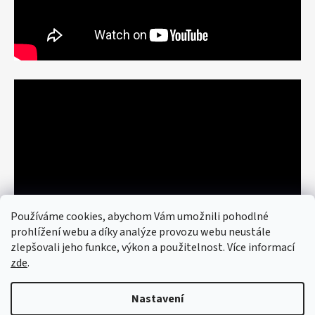
Používáme cookies, abychom Vám umožnili pohodlné
prohlížení webu a díky analýze provozu webu neustále
zlepšovali jeho funkce, výkon a použitelnost. Více informací
zde
.
Nastavení