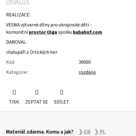
DISKUZE
u
j
e
REALIZACE:
m
VESNA výtvarné dílny pro ukrajinské děti -
e
k
omunitní
prostor Olga
spolku
bubahof.com
KOLEČKOVÉ
DAROVAL:
ŽIDLE
POJÍZDNÉ
chalupáři z Orlických hor
Kód
39000
Kategorie
:
rozdáno
TISK
ZEPTAT SE
SDÍLET
Z
Materiál zdarma. Komu a jak?
❯ EN
❯ PL
á