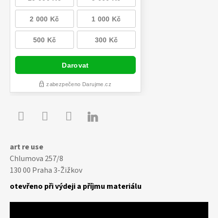

Youtube
Facebook
Instagram
art re use
Chlumova 257/8
130 00 Praha 3-Žižkov
otevřeno při výdeji a příjmu materiálu