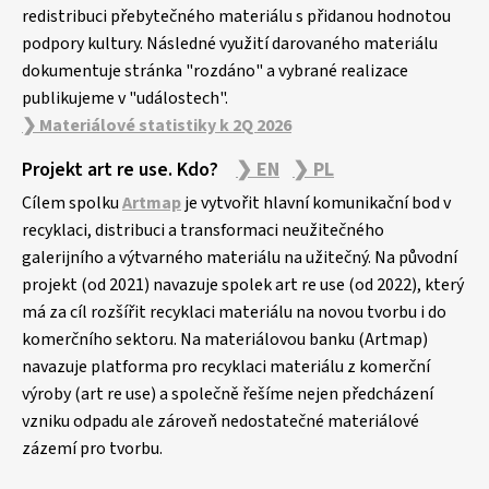
redistribuci přebytečného materiálu s přidanou hodnotou
podpory kultury. Následné využití darovaného materiálu
dokumentuje stránka "rozdáno" a vybrané realizace
publikujeme v "událostech".
❯ Materiálové statistiky k 2Q 2026
Projekt art re use. Kdo?
❯ EN
❯ PL
Cílem spolku
Artmap
je vytvořit hlavní komunikační bod v
recyklaci, distribuci a transformaci neužitečného
galerijního a výtvarného materiálu na užitečný. Na původní
projekt (od 2021) navazuje spolek art re use (od 2022), který
má za cíl rozšířit recyklaci materiálu na novou tvorbu i do
komerčního sektoru. Na materiálovou banku (Artmap)
navazuje platforma pro recyklaci materiálu z komerční
výroby (art re use) a společně řešíme nejen předcházení
vzniku odpadu ale zároveň nedostatečné materiálové
zázemí pro tvorbu.