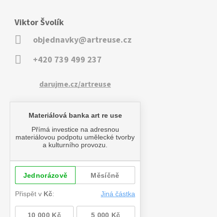
Viktor Švolík
objednavky@artreuse.cz
+420 739 499 237
darujme.cz/artreuse