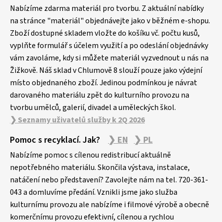
p
Nabízíme zdarma materiál pro tvorbu. Z aktuální nabídky
a
na stránce "materiál" objednávejte jako v běžném e-shopu.
Zboží dostupné skladem vložte do košíku vč. počtu kusů,
t
vyplňte formulář s účelem využití a po odeslání objednávky
í
vám zavoláme, kdy si můžete materiál vyzvednout u nás na
Žižkově. Náš sklad v Chlumově 8 slouží pouze jako výdejní
místo objednaného zboží. Jedinou podmínkou je návrat
darovaného materiálu zpět do kulturního provozu na
tvorbu umělců, galerií, divadel a uměleckých škol.
❯ Seznamy uživatelů služby k 2Q 2026
Pomoc s recyklací. Jak?
❯ EN
❯ PL
Nabízíme pomoc s cílenou redistribucí aktuálně
nepotřebného materiálu. Skončila výstava, instalace,
natáčení nebo představení? Zavolejte nám na tel. 720-361-
043 a domluvíme předání. Vznikli jsme jako služba
kulturnímu provozu ale nabízíme i filmové výrobě a obecně
komerčnímu provozu efektivní, cílenou a rychlou