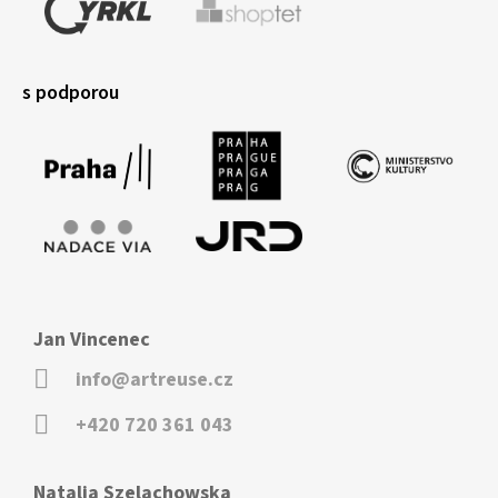
s podporou
Jan Vincenec
info@artreuse.cz
+420 720 361 043
Natalia Szelachowska