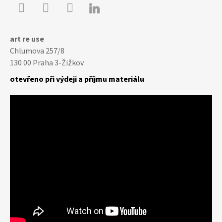

Youtube
Facebook
Instagram
art re use
Chlumova 257/8
130 00 Praha 3-Žižkov
otevřeno při výdeji a příjmu materiálu