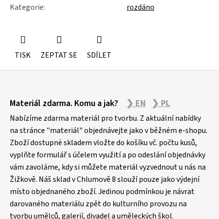
Kategorie
:
rozdáno
TISK
ZEPTAT SE
SDÍLET
Z
Materiál zdarma. Komu a jak?
❯ EN
❯ PL
á
p
Nabízíme zdarma materiál pro tvorbu. Z aktuální nabídky
a
na stránce "materiál" objednávejte jako v běžném e-shopu.
Zboží dostupné skladem vložte do košíku vč. počtu kusů,
t
vyplňte formulář s účelem využití a po odeslání objednávky
í
vám zavoláme, kdy si můžete materiál vyzvednout u nás na
Žižkově. Náš sklad v Chlumově 8 slouží pouze jako výdejní
místo objednaného zboží. Jedinou podmínkou je návrat
darovaného materiálu zpět do kulturního provozu na
tvorbu umělců, galerií, divadel a uměleckých škol.