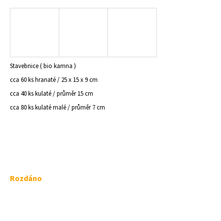
a
j
í
t
?
Stavebnice ( bio kamna )
cca 60 ks hranaté / 25 x 15 x 9 cm
cca 40 ks kulaté / průměr 15 cm
cca 80 ks kulaté malé /
průměr 7 cm
HLEDAT
D
o
p
Měrná
Rozdáno
o
cena:
r
u
č