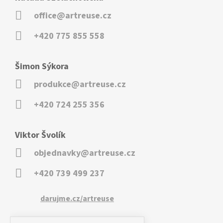
office@artreuse.cz
+420 775 855 558
Šimon Sýkora
produkce@artreuse.cz
+420 724 255 356
Viktor Švolík
objednavky@artreuse.cz
+420 739 499 237
darujme.cz/artreuse