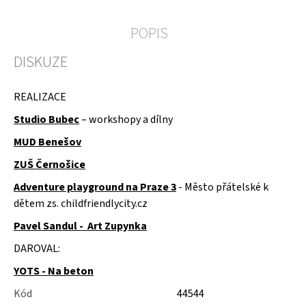
u
j
POPIS
e
m
e
DISKUZE
ŽIDLE
REALIZACE
200KS
ČESKÝ
Studio Bubec
– workshopy a dílny
KRUMLOV
MUD Benešov
ZUŠ Černošice
Adventure playground na Praze 3
- Město přátelské k
dětem zs. childfriendlycity.cz
Pavel Sandul - Art Zupynka
DAROVAL:
YOTS - Na beton
Kód
44544