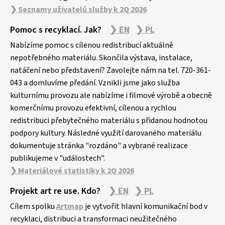
❯ Seznamy uživatelů služby k 2Q 2026
Pomoc s recyklací. Jak?
❯ EN
❯ PL
Nabízíme pomoc s cílenou redistribucí aktuálně
nepotřebného materiálu. Skončila výstava, instalace,
natáčení nebo představení? Zavolejte nám na tel. 720-361-
043 a domluvíme předání. Vznikli jsme jako služba
kulturnímu provozu ale nabízíme i filmové výrobě a obecně
komerčnímu provozu efektivní, cílenou a rychlou
redistribuci přebytečného materiálu s přidanou hodnotou
podpory kultury. Následné využití darovaného materiálu
dokumentuje stránka "rozdáno" a vybrané realizace
publikujeme v "událostech".
❯ Materiálové statistiky k 2Q 2026
Projekt art re use. Kdo?
❯ EN
❯ PL
Cílem spolku
Artmap
je vytvořit hlavní komunikační bod v
recyklaci, distribuci a transformaci neužitečného