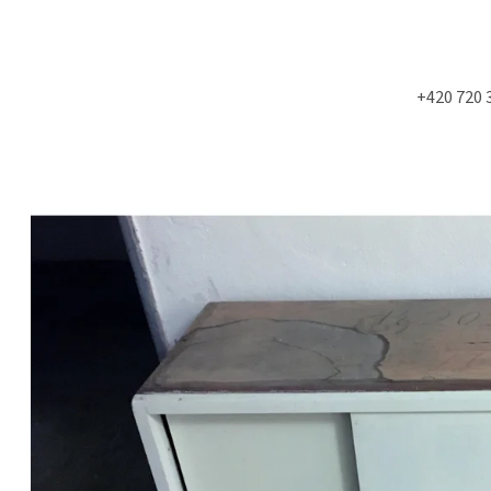
+420 720 
Co potřebujete najít?
HLEDAT
Doporučujeme
NÁSTĚNÁ STROPNÍ KONZOLE 6900KS
STUDIOVÝ MOLITA