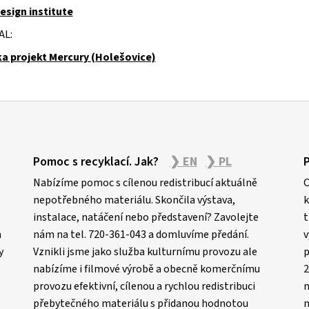
esign institute
AL:
a projekt Mercury (Holešovice)
Pomoc s recyklací. Jak?
❯ EN
❯ PL
Nabízíme pomoc s cílenou redistribucí aktuálně
C
nepotřebného materiálu. Skončila výstava,
k
instalace, natáčení nebo představení? Zavolejte
t
m
nám na tel. 720-361-043 a domluvíme předání.
v
y
Vznikli jsme jako služba kulturnímu provozu ale
p
nabízíme i filmové výrobě a obecně komerčnímu
2
provozu efektivní, cílenou a rychlou redistribuci
n
přebytečného materiálu s přidanou hodnotou
m