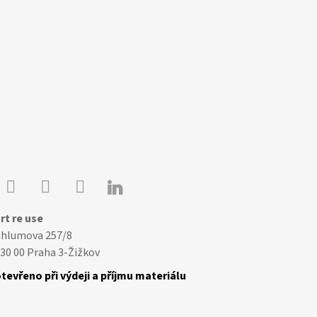

Youtube
Facebook
Instagram
rt re use
Chlumova 257/8
30 00 Praha 3-Žižkov
tevřeno při výdeji a příjmu materiálu