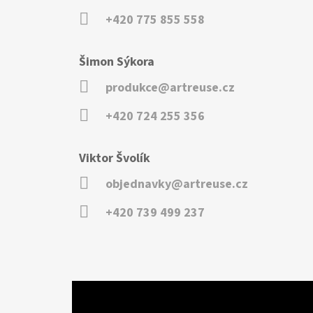
+420 775 855 558
Šimon Sýkora
produkce@artreuse.cz
+420 724 255 356
Viktor Švolík
objednavky@artreuse.cz
+420 739 499 237