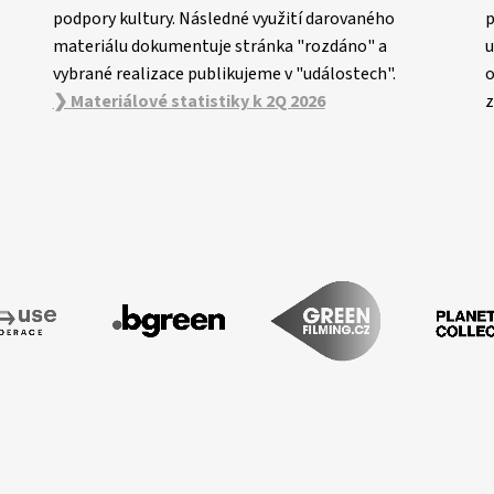
podpory kultury. Následné využití darovaného
p
materiálu dokumentuje stránka "rozdáno" a
u
vybrané realizace publikujeme v "událostech".
o
❯ Materiálové statistiky k 2Q 2026
z