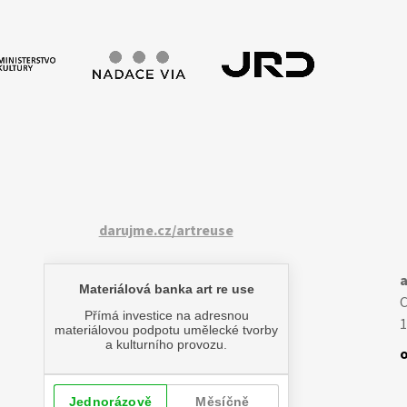
darujme.cz/artreuse
a
1
o