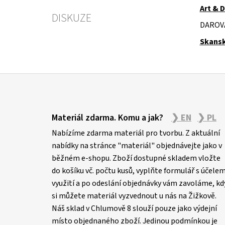
Art & D
DISKUZE
DAROV
Skansk
Z
á
Materiál zdarma. Komu a jak?
❯ EN
❯ PL
p
Nabízíme zdarma materiál pro tvorbu. Z aktuální
a
nabídky na stránce "materiál" objednávejte jako v
t
běžném e-shopu. Zboží dostupné skladem vložte
í
do košíku vč. počtu kusů, vyplňte formulář s účele
využití a po odeslání objednávky vám zavoláme, kd
si můžete materiál vyzvednout u nás na Žižkově.
Náš sklad v Chlumově 8 slouží pouze jako výdejní
místo objednaného zboží. Jedinou podmínkou je