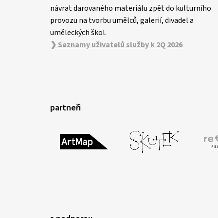
návrat darovaného materiálu zpět do kulturního
provozu na tvorbu umělců, galerií, divadel a
uměleckých škol.
❯ Seznamy uživatelů služby k 2Q 2026
partneři