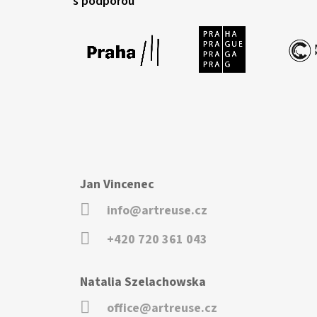
s podporou
Jan Vincenec
info@artreuse.cz
+420 720 361 043
Natalia Szelachowska
office@artreuse.cz