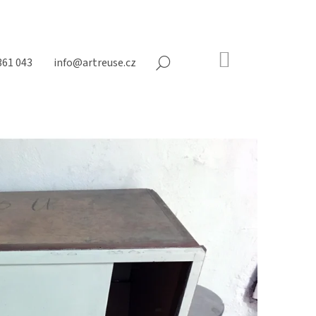
NÁKUPNÍ
361 043
info@artreuse.cz
HLEDAT
KOŠÍK
Prázdný
košík
Následující
N