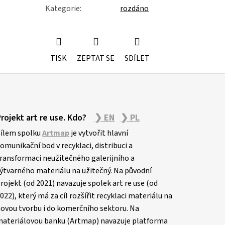
Kategorie
:
rozdáno
TISK
ZEPTAT SE
SDÍLET
Projekt art re use. Kdo?
❯ EN
❯ PL
ílem spolku
Artmap
je vytvořit hlavní
omunikační bod v recyklaci, distribuci a
ransformaci neužitečného galerijního a
ýtvarného materiálu na užitečný. Na původní
rojekt (od 2021) navazuje spolek art re use (od
022), který má za cíl rozšířit recyklaci materiálu na
ovou tvorbu i do komerčního sektoru. Na
ateriálovou banku (Artmap) navazuje platforma