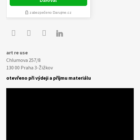

Youtube
Facebook
Instagram
art re use
Chlumova 257/8
130 00 Praha 3-Žižkov
otevřeno při výdeji a příjmu materiálu