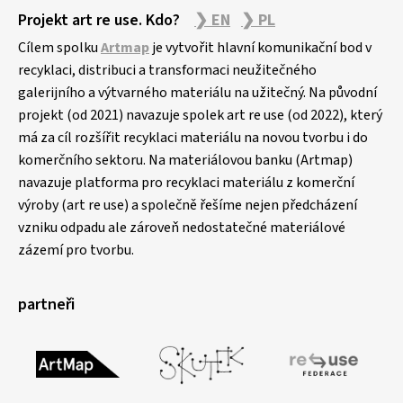
Projekt art re use. Kdo?
❯ EN
❯ PL
Cílem spolku
Artmap
je vytvořit hlavní komunikační bod v
recyklaci, distribuci a transformaci neužitečného
galerijního a výtvarného materiálu na užitečný. Na původní
projekt (od 2021) navazuje spolek art re use (od 2022), který
má za cíl rozšířit recyklaci materiálu na novou tvorbu i do
komerčního sektoru. Na materiálovou banku (Artmap)
navazuje platforma pro recyklaci materiálu z komerční
výroby (art re use) a společně řešíme nejen předcházení
vzniku odpadu ale zároveň nedostatečné materiálové
zázemí pro tvorbu.
partneři