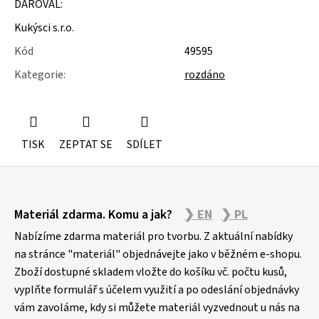
DAROVAL:
u
j
Kukýsci s.r.o.
e
m
Kód
49595
e
Kategorie
:
rozdáno
KOLEČKOVÉ
ŽIDLE
POJÍZDNÉ
TISK
ZEPTAT SE
SDÍLET
Z
Materiál zdarma. Komu a jak?
❯ EN
❯ PL
á
p
Nabízíme zdarma materiál pro tvorbu. Z aktuální nabídky
a
na stránce "materiál" objednávejte jako v běžném e-shopu.
Zboží dostupné skladem vložte do košíku vč. počtu kusů,
t
vyplňte formulář s účelem využití a po odeslání objednávky
í
vám zavoláme, kdy si můžete materiál vyzvednout u nás na