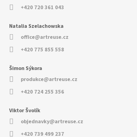
+420 720 361 043
Natalia Szelachowska
office@artreuse.cz
+420 775 855 558
Šimon Sýkora
produkce@artreuse.cz
+420 724 255 356
Viktor Švolík
objednavky@artreuse.cz
+420 739 499 237