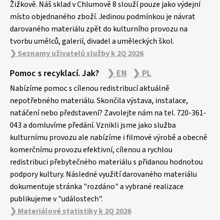
Žižkově. Náš sklad v Chlumově 8 slouží pouze jako výdejní
místo objednaného zboží. Jedinou podmínkou je návrat
darovaného materiálu zpět do kulturního provozu na
tvorbu umělců, galerií, divadel a uměleckých škol.
❯ Seznamy uživatelů služby k 2Q 2026
Pomoc s recyklací. Jak?
❯ EN
❯ PL
Nabízíme pomoc s cílenou redistribucí aktuálně
nepotřebného materiálu. Skončila výstava, instalace,
natáčení nebo představení? Zavolejte nám na tel. 720-361-
043 a domluvíme předání. Vznikli jsme jako služba
kulturnímu provozu ale nabízíme i filmové výrobě a obecně
komerčnímu provozu efektivní, cílenou a rychlou
redistribuci přebytečného materiálu s přidanou hodnotou
podpory kultury. Následné využití darovaného materiálu
dokumentuje stránka "rozdáno" a vybrané realizace
publikujeme v "událostech".
❯ Materiálové statistiky k 2Q 2026