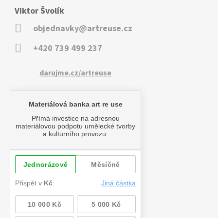
Viktor Švolík
objednavky@artreuse.cz
+420 739 499 237
darujme.cz/artreuse