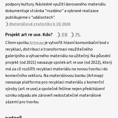
podpory kultury. Následné využití darovaného materiálu
dokumentuje stránka "rozdáno" a vybrané realizace
publikujeme v "událostech".
❯ Materiálové statistiky k 2Q 2026
Projekt art re use. Kdo?
❯ EN
❯ PL
Cílem spolku
Artmap
je vytvořit hlavní komunikační bod v
recyklaci, distribuci a transformaci neužitečného
galerijního a výtvarného materiálu na užitečný. Na původní
projekt (od 2021) navazuje spolek art re use (od 2022), který
má za cíl rozšířit recyklaci materiálu na novou tvorbu i do
komerčního sektoru. Na materiálovou banku (Artmap)
navazuje platforma pro recyklaci materiálu z komerční
výroby (art re use) a společně řešíme nejen předcházení
vzniku odpadu ale zároveň nedostatečné materiálové
zázemí pro tvorbu.
partneři