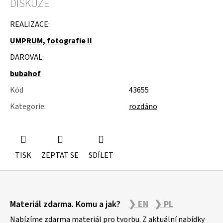
DISKUZE
u
j
e
REALIZACE:
m
UMPRUM, fotografie II
e
DAROVAL:
MOLITAN
Z
bubahof
TOVARNY
NA
Kód
43655
MATRACE
Kategorie
:
rozdáno
TISK
ZEPTAT SE
SDÍLET
Z
Materiál zdarma. Komu a jak?
❯ EN
❯ PL
á
p
Nabízíme zdarma materiál pro tvorbu. Z aktuální nabídky