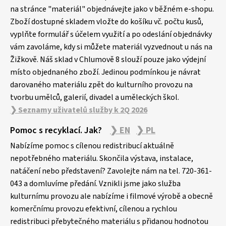
a
na stránce "materiál" objednávejte jako v běžném e-shopu.
Zboží dostupné skladem vložte do košíku vč. počtu kusů,
t
vyplňte formulář s účelem využití a po odeslání objednávky
í
vám zavoláme, kdy si můžete materiál vyzvednout u nás na
Žižkově. Náš sklad v Chlumově 8 slouží pouze jako výdejní
místo objednaného zboží. Jedinou podmínkou je návrat
darovaného materiálu zpět do kulturního provozu na
tvorbu umělců, galerií, divadel a uměleckých škol.
❯ Seznamy uživatelů služby k 2Q 2026
Pomoc s recyklací. Jak?
❯ EN
❯ PL
Nabízíme pomoc s cílenou redistribucí aktuálně
nepotřebného materiálu. Skončila výstava, instalace,
natáčení nebo představení? Zavolejte nám na tel. 720-361-
043 a domluvíme předání. Vznikli jsme jako služba
kulturnímu provozu ale nabízíme i filmové výrobě a obecně
komerčnímu provozu efektivní, cílenou a rychlou
redistribuci přebytečného materiálu s přidanou hodnotou