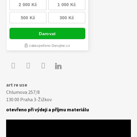

Youtube
Facebook
Instagram
art re use
Chlumova 257/8
130 00 Praha 3-Žižkov
otevřeno při výdeji a příjmu materiálu