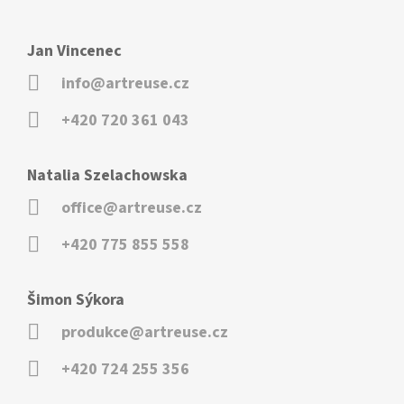
Jan Vincenec
info@artreuse.cz
+420 720 361 043
Natalia Szelachowska
office@artreuse.cz
+420 775 855 558
Šimon Sýkora
produkce@artreuse.cz
+420 724 255 356