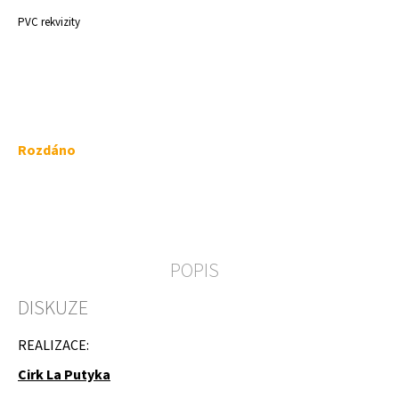
a
PVC rekvizity
j
í
t
?
Měrná
Rozdáno
cena:
HLEDAT
POPIS
D
DISKUZE
o
p
o
REALIZACE:
r
u
Cirk La Putyka
č