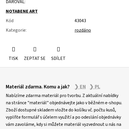
DAROVAL:
u
j
NOTABENE ART
e
m
Kód
43043
e
Kategorie
:
rozdáno
NÁSTĚNÁ
STROPNÍ
KONZOLE
6900KS
TISK
ZEPTAT SE
SDÍLET
Z
Materiál zdarma. Komu a jak?
❯ EN
❯ PL
á
p
Nabízíme zdarma materiál pro tvorbu. Z aktuální nabídky
a
na stránce "materiál" objednávejte jako v běžném e-shopu.
Zboží dostupné skladem vložte do košíku vč. počtu kusů,
t
vyplňte formulář s účelem využití a po odeslání objednávky
í
vám zavoláme, kdy si můžete materiál vyzvednout u nás na