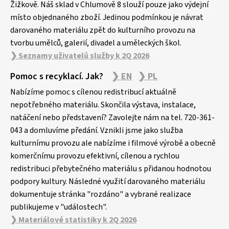
Žižkově. Náš sklad v Chlumově 8 slouží pouze jako výdejní
místo objednaného zboží. Jedinou podmínkou je návrat
darovaného materiálu zpět do kulturního provozu na
tvorbu umělců, galerií, divadel a uměleckých škol.
❯ Seznamy uživatelů služby k 2Q 2026
Pomoc s recyklací. Jak?
❯ EN
❯ PL
Nabízíme pomoc s cílenou redistribucí aktuálně
nepotřebného materiálu. Skončila výstava, instalace,
natáčení nebo představení? Zavolejte nám na tel. 720-361-
043 a domluvíme předání. Vznikli jsme jako služba
kulturnímu provozu ale nabízíme i filmové výrobě a obecně
komerčnímu provozu efektivní, cílenou a rychlou
redistribuci přebytečného materiálu s přidanou hodnotou
podpory kultury. Následné využití darovaného materiálu
dokumentuje stránka "rozdáno" a vybrané realizace
publikujeme v "událostech".
❯ Materiálové statistiky k 2Q 2026