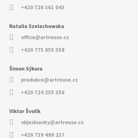
+420 720 361 043
Natalia Szelachowska
office@artreuse.cz
+420 775 855 558
Šimon Sýkora
produkce@artreuse.cz
+420 724 255 356
Viktor Švolík
objednavky@artreuse.cz
+420 739 499 237