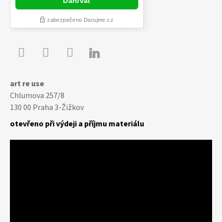

Youtube
Facebook
Instagram
art re use
Chlumova 257/8
130 00 Praha 3-Žižkov
otevřeno při výdeji a příjmu materiálu