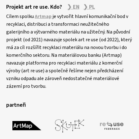
Projekt art re use. Kdo?
❯ EN
❯ PL
Cílem spolku
Artmap
je vytvořit hlavní komunikační bod v
recyklaci, distribuci a transformaci neužitečného
galerijního a výtvarného materiálu na užitečný. Na původní
projekt (od 2021) navazuje spolek art re use (od 2022), který
má za cíl rozšířit recyklaci materiálu na novou tvorbu i do
komerčního sektoru. Na materiálovou banku (Artmap)
navazuje platforma pro recyklaci materiálu z komerční
výroby (art re use) a společně řešíme nejen předcházení
vzniku odpadu ale zároveň nedostatečné materiálové
zázemí pro tvorbu.
partneři