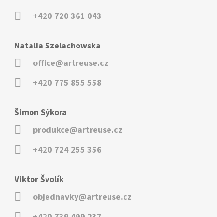
+420 720 361 043
Natalia Szelachowska
office@artreuse.cz
+420 775 855 558
Šimon Sýkora
produkce@artreuse.cz
+420 724 255 356
Viktor Švolík
objednavky@artreuse.cz
+420 739 499 237