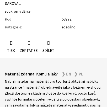
u
DAROVAL:
j
e
soukromý dárce
m
Kód
53772
e
Kategorie
:
rozdáno
STUDIOVÝ
MOLITAN
TISK
ZEPTAT SE
SDÍLET
Z
Materiál zdarma. Komu a jak?
❯ EN
❯ PL
á
p
Nabízíme zdarma materiál pro tvorbu. Z aktuální nabídky
a
na stránce "materiál" objednávejte jako v běžném e-shopu.
Zboží dostupné skladem vložte do košíku vč. počtu kusů,
t
vyplňte formulář s účelem využití a po odeslání objednávky
í
vám zavoláme, kdy si můžete materiál vyzvednout u nás na