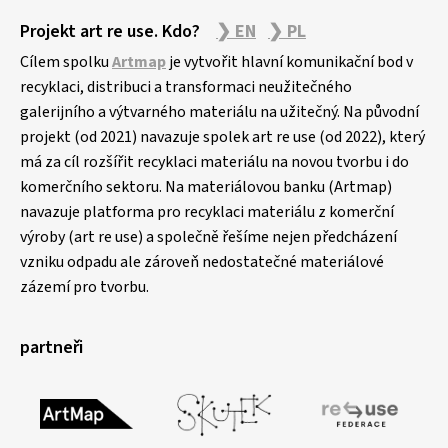
Projekt art re use. Kdo?
❯ EN
❯ PL
Cílem spolku
Artmap
je vytvořit hlavní komunikační bod v
recyklaci, distribuci a transformaci neužitečného
galerijního a výtvarného materiálu na užitečný. Na původní
projekt (od 2021) navazuje spolek art re use (od 2022), který
má za cíl rozšířit recyklaci materiálu na novou tvorbu i do
komerčního sektoru. Na materiálovou banku (Artmap)
navazuje platforma pro recyklaci materiálu z komerční
výroby (art re use) a společně řešíme nejen předcházení
vzniku odpadu ale zároveň nedostatečné materiálové
zázemí pro tvorbu.
partneři