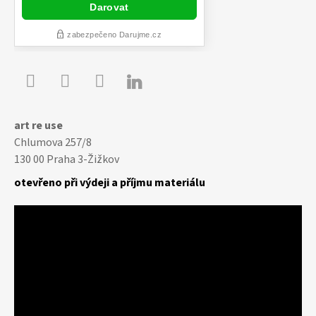

Youtube
Facebook
Instagram
art re use
Chlumova 257/8
130 00 Praha 3-Žižkov
otevřeno při výdeji a příjmu materiálu