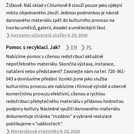
Žižkově. Náš sklad v Chlumově 8 slouží pouze jako výdejní
místo objednaného zboží. Jedinou podmínkou je návrat
darovaného materiálu zpět do kulturního provozu na
tvorbu umělců, galerií, divadel a uměleckých škol.
❯ Seznamy uživatelů služby k 2Q 2026
Pomoc s recyklací. Jak?
❯ EN
❯ PL
Nabízíme pomoc s cílenou redistribucí aktuálně
nepotřebného materiálu. Skončila výstava, instalace,
natáčení nebo představení? Zavolejte nám na tel. 720-361-
043 a domluvíme předání. Vznikli jsme jako služba
kulturnímu provozu ale nabízíme i filmové výrobě a obecně
komerčnímu provozu efektivní, cílenou a rychlou
redistribuci přebytečného materiálu s přidanou hodnotou
podpory kultury. Následné využití darovaného materiálu
dokumentuje stránka "rozdáno" a vybrané realizace
publikujeme v "událostech".
❯ Materiálové statistiky k 2Q 2026