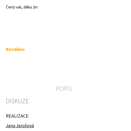
a
Černý vak, délka 2m
j
í
t
?
Měrná
Rozdáno
cena:
HLEDAT
POPIS
D
DISKUZE
o
p
o
REALIZACE:
r
u
Jana Jarošová
č