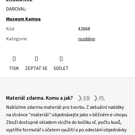
u
j
DAROVAL:
e
Museum Kampa
m
e
Kód
42668
Kategorie
:
rozdáno
ÚSTŘICE
-
MUŠLE
TISK
ZEPTAT SE
SDÍLET
Z
Materiál zdarma. Komu a jak?
❯ EN
❯ PL
á
p
Nabízíme zdarma materiál pro tvorbu. Z aktuální nabídky
a
na stránce "materiál" objednávejte jako v běžném e-shopu.
Zboží dostupné skladem vložte do košíku vč. počtu kusů,
t
vyplňte formulář s účelem využití a po odeslání objednávky
í