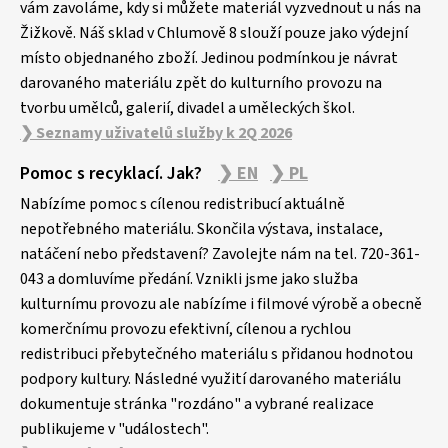
vám zavoláme, kdy si můžete materiál vyzvednout u nás na
Žižkově. Náš sklad v Chlumově 8 slouží pouze jako výdejní
místo objednaného zboží. Jedinou podmínkou je návrat
darovaného materiálu zpět do kulturního provozu na
tvorbu umělců, galerií, divadel a uměleckých škol.
❯ Seznamy uživatelů služby k 2Q 2026
Pomoc s recyklací. Jak?
❯ EN
❯ PL
Nabízíme pomoc s cílenou redistribucí aktuálně
nepotřebného materiálu. Skončila výstava, instalace,
natáčení nebo představení? Zavolejte nám na tel. 720-361-
043 a domluvíme předání. Vznikli jsme jako služba
kulturnímu provozu ale nabízíme i filmové výrobě a obecně
komerčnímu provozu efektivní, cílenou a rychlou
redistribuci přebytečného materiálu s přidanou hodnotou
podpory kultury. Následné využití darovaného materiálu
dokumentuje stránka "rozdáno" a vybrané realizace
publikujeme v "událostech".