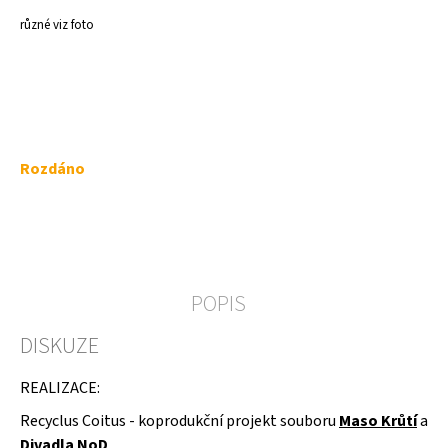
a
různé viz foto
j
í
t
?
Měrná
Rozdáno
cena:
HLEDAT
POPIS
D
DISKUZE
o
p
o
REALIZACE:
r
u
Recyclus Coitus - koprodukční projekt souboru
Maso Krůtí
a
č
Divadla NoD