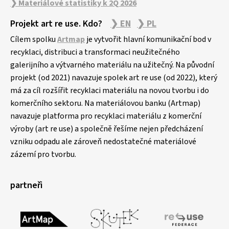
❯ Materiálové statistiky k 2Q 2026
Projekt art re use. Kdo?
❯ EN
❯ PL
Cílem spolku
Artmap
je vytvořit hlavní komunikační bod v
recyklaci, distribuci a transformaci neužitečného
galerijního a výtvarného materiálu na užitečný. Na původní
projekt (od 2021) navazuje spolek art re use (od 2022), který
má za cíl rozšířit recyklaci materiálu na novou tvorbu i do
komerčního sektoru. Na materiálovou banku (Artmap)
navazuje platforma pro recyklaci materiálu z komerční
výroby (art re use) a společně řešíme nejen předcházení
vzniku odpadu ale zároveň nedostatečné materiálové
zázemí pro tvorbu.
partneři