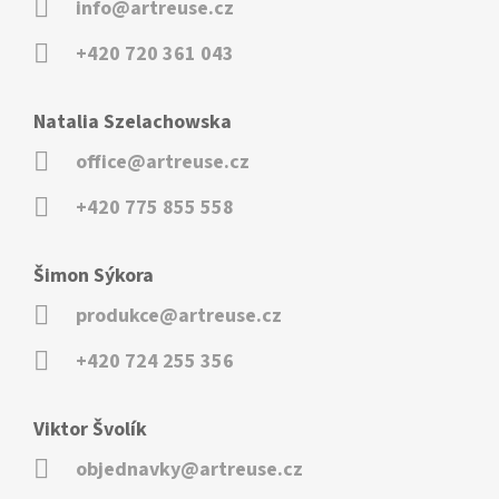
info@artreuse.cz
+420 720 361 043
Natalia Szelachowska
office@artreuse.cz
+420 775 855 558
Šimon Sýkora
produkce@artreuse.cz
+420 724 255 356
Viktor Švolík
objednavky@artreuse.cz