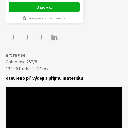

Youtube
Facebook
Instagram
art re use
Chlumova 257/8
130 00 Praha 3-Žižkov
otevřeno při výdeji a příjmu materiálu