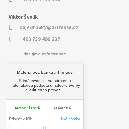
Viktor Švolík
objednavky@artreuse.cz
+420 739 499 237
darujme.cz/artreuse