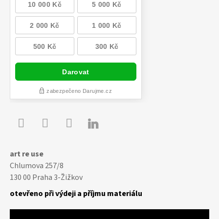

Youtube
Facebook
Instagram
art re use
Chlumova 257/8
130 00 Praha 3-Žižkov
otevřeno při výdeji a příjmu materiálu