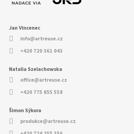
Jan Vincenec
info@artreuse.cz
+420 720 361 043
Natalia Szelachowska
office@artreuse.cz
+420 775 855 558
Šimon Sýkora
produkce@artreuse.cz
+420 724 255 356