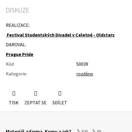
u
j
DISKUZE
e
m
e
REALIZACE:
Festival Studentských Divadel v Celetné - Oldstars
STUDIOVÝ
MOLITAN
DAROVAL:
Prague Pride
Kód
50039
Kategorie
:
rozdáno
TISK
ZEPTAT SE
SDÍLET
Z
Materiál zdarma. Komu a jak?
❯ EN
❯ PL