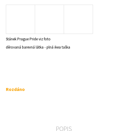
a
j
í
t
?
Stánek Prague Pride viz foto
děrovaná barevná látka - plná ikea taška
HLEDAT
Měrná
Rozdáno
D
cena:
o
p
o
r
u
POPIS
č