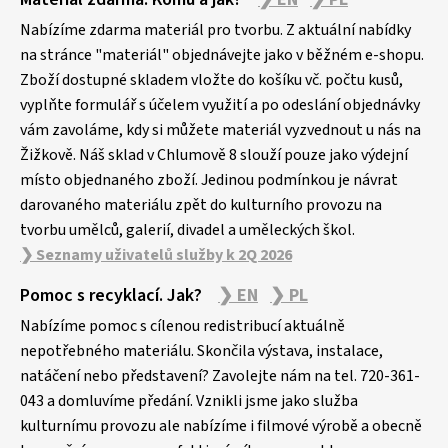
á
p
Nabízíme zdarma materiál pro tvorbu. Z aktuální nabídky
a
na stránce "materiál" objednávejte jako v běžném e-shopu.
Zboží dostupné skladem vložte do košíku vč. počtu kusů,
t
vyplňte formulář s účelem využití a po odeslání objednávky
í
vám zavoláme, kdy si můžete materiál vyzvednout u nás na
Žižkově. Náš sklad v Chlumově 8 slouží pouze jako výdejní
místo objednaného zboží. Jedinou podmínkou je návrat
darovaného materiálu zpět do kulturního provozu na
tvorbu umělců, galerií, divadel a uměleckých škol.
❯ Seznamy uživatelů služby k 2Q 2026
Pomoc s recyklací. Jak?
❯ EN
❯ PL
Nabízíme pomoc s cílenou redistribucí aktuálně
nepotřebného materiálu. Skončila výstava, instalace,
natáčení nebo představení? Zavolejte nám na tel. 720-361-
043 a domluvíme předání. Vznikli jsme jako služba
kulturnímu provozu ale nabízíme i filmové výrobě a obecně