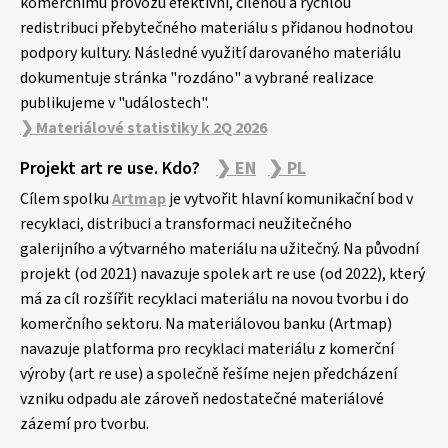
komerčnímu provozu efektivní, cílenou a rychlou
redistribuci přebytečného materiálu s přidanou hodnotou
podpory kultury. Následné využití darovaného materiálu
dokumentuje stránka "rozdáno" a vybrané realizace
publikujeme v "událostech".
❯ Materiálové statistiky k 2Q 2026
Projekt art re use. Kdo?
❯ EN
❯ PL
Cílem spolku
Artmap
je vytvořit hlavní komunikační bod v
recyklaci, distribuci a transformaci neužitečného
galerijního a výtvarného materiálu na užitečný. Na původní
projekt (od 2021) navazuje spolek art re use (od 2022), který
má za cíl rozšířit recyklaci materiálu na novou tvorbu i do
komerčního sektoru. Na materiálovou banku (Artmap)
navazuje platforma pro recyklaci materiálu z komerční
výroby (art re use) a společně řešíme nejen předcházení
vzniku odpadu ale zároveň nedostatečné materiálové
zázemí pro tvorbu.