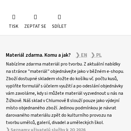
TISK
ZEPTAT SE
SDÍLET
Z
Materiál zdarma. Komu a jak?
❯ EN
❯ PL
á
p
Nabízíme zdarma materiál pro tvorbu. Z aktuální nabídky
a
na stránce "materiál" objednávejte jako v běžném e-shopu.
Zboží dostupné skladem vložte do košíku vč. počtu kusů,
t
vyplňte formulář s účelem využití a po odeslání objednávky
í
vám zavoláme, kdy si můžete materiál vyzvednout u nás na
Žižkově. Náš sklad v Chlumově 8 slouží pouze jako výdejní
místo objednaného zboží. Jedinou podmínkou je návrat
darovaného materiálu zpět do kulturního provozu na
tvorbu umělců, galerií, divadel a uměleckých škol.
❯ Seznamy uživatelů služby k 2Q 2026