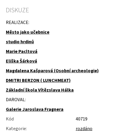
u
j
DISKUZE
e
m
REALIZACE:
e
Město jako učebnice
SLOŽKY
studio hrdinů
A
POŘADNÍKY
Marie Pacltová
Eliška Šárková
Magdalena Kašparová (Osobní archeologie)
DMITRI BERZON ( LUNCHMEAT)
Základní škola Vítězslava Hálka
DAROVAL:
Galerie Jaroslava Fragnera
Kód
40719
Kategorie
:
rozdáno