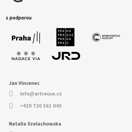
s podporou
Jan Vincenec
info@artreuse.cz
+420 720 361 043
Natalia Szelachowska