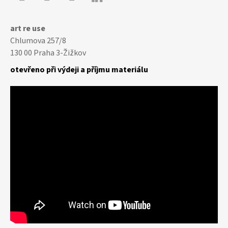
Youtube
Facebook
Instagram
art re use
Chlumova 257/8
130 00 Praha 3-Žižkov
otevřeno při výdeji a příjmu materiálu