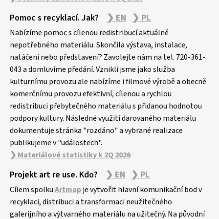
Pomoc s recyklací. Jak?
❯ EN
❯ PL
Nabízíme pomoc s cílenou redistribucí aktuálně
nepotřebného materiálu. Skončila výstava, instalace,
natáčení nebo představení? Zavolejte nám na tel. 720-361-
043 a domluvíme předání. Vznikli jsme jako služba
kulturnímu provozu ale nabízíme i filmové výrobě a obecně
komerčnímu provozu efektivní, cílenou a rychlou
redistribuci přebytečného materiálu s přidanou hodnotou
podpory kultury. Následné využití darovaného materiálu
dokumentuje stránka "rozdáno" a vybrané realizace
publikujeme v "událostech".
❯ Materiálové statistiky k 2Q 2026
Projekt art re use. Kdo?
❯ EN
❯ PL
Cílem spolku
Artmap
je vytvořit hlavní komunikační bod v
recyklaci, distribuci a transformaci neužitečného
galerijního a výtvarného materiálu na užitečný. Na původní