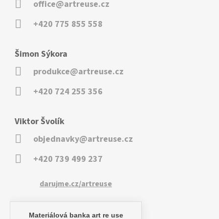
office@artreuse.cz
+420 775 855 558
Šimon Sýkora
produkce@artreuse.cz
+420 724 255 356
Viktor Švolík
objednavky@artreuse.cz
+420 739 499 237
darujme.cz/artreuse