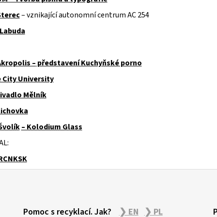
Sterec
– vznikající autonomní centrum AC 254
 Labuda
Akropolis –
představení Kuchyňské porno
 City University
ivadlo Mělník
lichovka
Švolík
– Kolodium Glass
AL:
RCNKSK
Pomoc s recyklací. Jak?
❯ EN
❯ PL