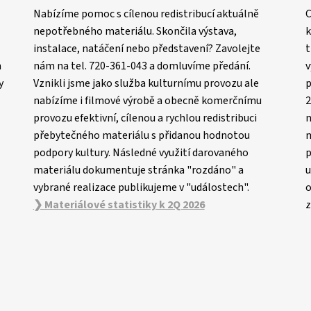
Nabízíme pomoc s cílenou redistribucí aktuálně
C
nepotřebného materiálu. Skončila výstava,
k
instalace, natáčení nebo představení? Zavolejte
t
m
nám na tel. 720-361-043 a domluvíme předání.
v
y
Vznikli jsme jako služba kulturnímu provozu ale
p
nabízíme i filmové výrobě a obecně komerčnímu
2
provozu efektivní, cílenou a rychlou redistribuci
n
přebytečného materiálu s přidanou hodnotou
m
podpory kultury. Následné využití darovaného
p
materiálu dokumentuje stránka "rozdáno" a
u
vybrané realizace publikujeme v "událostech".
o
❯ Materiálové statistiky k 2Q 2026
z