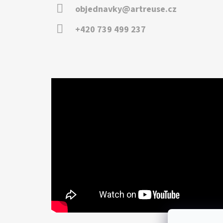
objednavky@artreuse.cz
+420 739 499 237