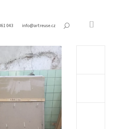
NÁKUPNÍ
361 043
info@artreuse.cz
HLEDAT
KOŠÍK
Prázdný
košík
Následující
ÍKY