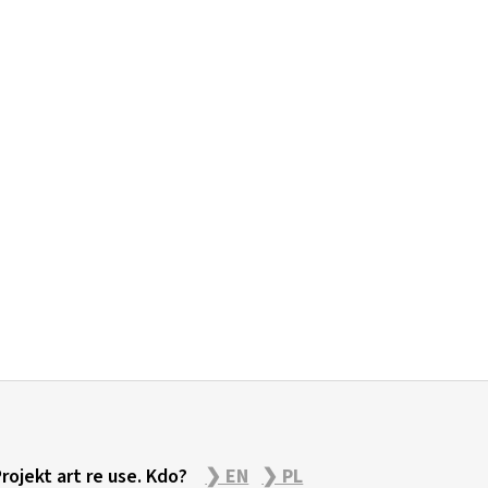
Projekt art re use. Kdo?
❯ EN
❯ PL