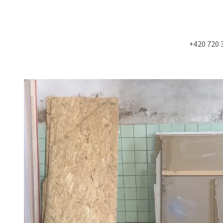
+420 720 
Co potřebujete najít?
HLEDAT
Doporučujeme
STUDIOVÝ MOLITAN
SLOŽKY A POŘADN