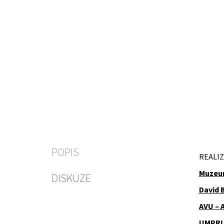
POPIS
REALIZ
Muzeu
DISKUZE
David 
AVU – 
UMPRUM