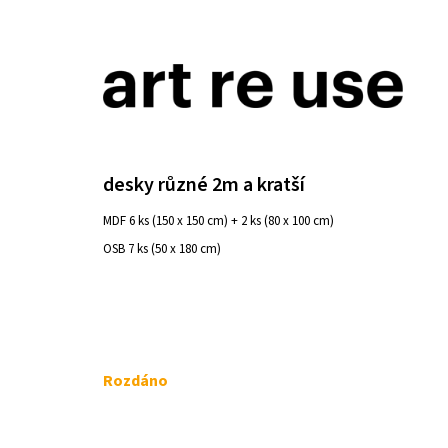
K
Přejít
o
na
ZPĚT
ZPĚT
DO
DO
š
obsah
OBCHODU
OBCHODU
í
k
desky různé 2m a kratší
MDF 6 ks (150 x 150 cm) + 2 ks (80 x 100 cm)
OSB 7 ks (50 x 180 cm)
Měrná
Rozdáno
cena:
ŽIDLE 200KS ČESKÝ KRUMLOV