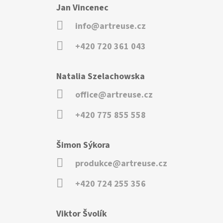
Jan Vincenec
info@artreuse.cz
+420 720 361 043
Natalia Szelachowska
office@artreuse.cz
+420 775 855 558
Šimon Sýkora
produkce@artreuse.cz
+420 724 255 356
Viktor Švolík