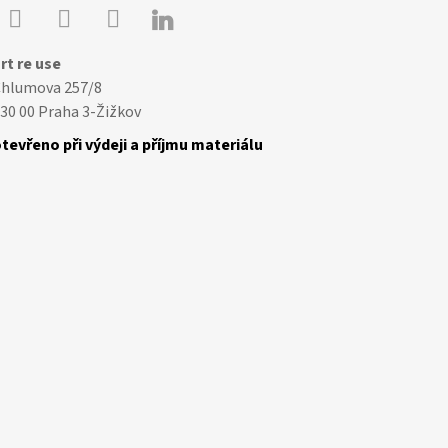

Youtube
Facebook
Instagram
rt re use
Chlumova 257/8
30 00 Praha 3-Žižkov
tevřeno při výdeji a příjmu materiálu