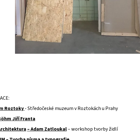
ACE:
m Roztoky
- Středočeské muzeum v Roztokách u Prahy
Böhm Jiří Franta
Architektura
– Adam Zatloukal
– workshop tvorby židlí
 – Tvorba písma a typografie