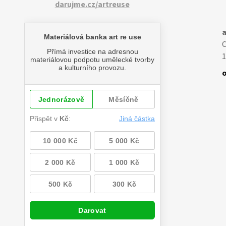
darujme.cz/artreuse
a
1
o