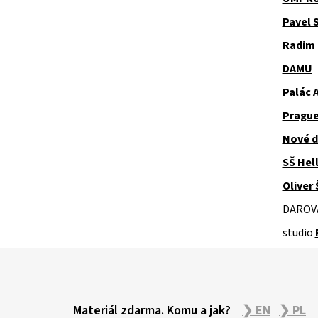
Pavel 
Radim
DAMU
Palác 
Prague
Nové d
SŠ Hel
Oliver 
DAROV
studio
Z
á
Materiál zdarma. Komu a jak?
❯ EN
❯ PL