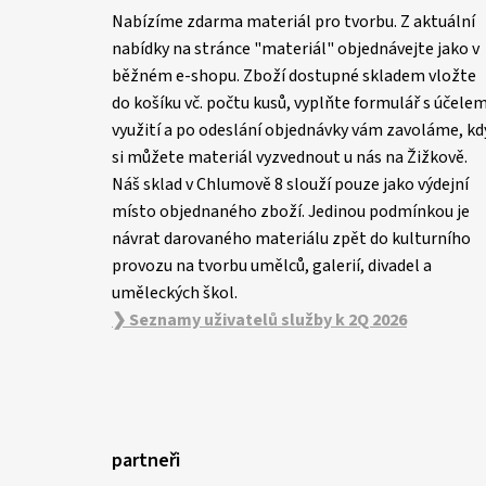
p
Nabízíme zdarma materiál pro tvorbu. Z aktuální
a
nabídky na stránce "materiál" objednávejte jako v
t
běžném e-shopu. Zboží dostupné skladem vložte
í
do košíku vč. počtu kusů, vyplňte formulář s účele
využití a po odeslání objednávky vám zavoláme, kd
si můžete materiál vyzvednout u nás na Žižkově.
Náš sklad v Chlumově 8 slouží pouze jako výdejní
místo objednaného zboží. Jedinou podmínkou je
návrat darovaného materiálu zpět do kulturního
provozu na tvorbu umělců, galerií, divadel a
uměleckých škol.
❯ Seznamy uživatelů služby k 2Q 2026
partneři