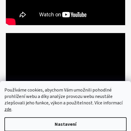
Používáme cookies, abychom Vám umožnili pohodlné
prohlížení webu a díky analýze provozu webu neustále
zlepšovali jeho funkce, výkon a použitelnost. Více informací
zde
.
Nastavení