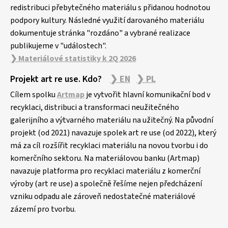
redistribuci přebytečného materiálu s přidanou hodnotou
podpory kultury. Následné využití darovaného materiálu
dokumentuje stránka "rozdáno" a vybrané realizace
publikujeme v "událostech".
❯ Materiálové statistiky k 2Q 2026
Projekt art re use. Kdo?
❯ EN
❯ PL
Cílem spolku
Artmap
je vytvořit hlavní komunikační bod v
recyklaci, distribuci a transformaci neužitečného
galerijního a výtvarného materiálu na užitečný. Na původní
projekt (od 2021) navazuje spolek art re use (od 2022), který
má za cíl rozšířit recyklaci materiálu na novou tvorbu i do
komerčního sektoru. Na materiálovou banku (Artmap)
navazuje platforma pro recyklaci materiálu z komerční
výroby (art re use) a společně řešíme nejen předcházení
vzniku odpadu ale zároveň nedostatečné materiálové
zázemí pro tvorbu.