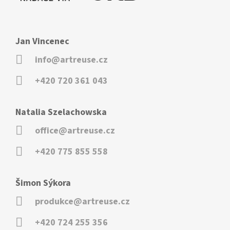
Jan Vincenec
info@artreuse.cz
+420 720 361 043
Natalia Szelachowska
office@artreuse.cz
+420 775 855 558
Šimon Sýkora
produkce@artreuse.cz
+420 724 255 356