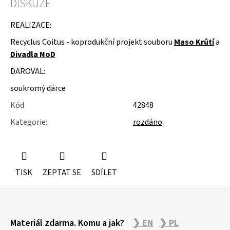
DISKUZE
u
j
e
REALIZACE:
m
Recyclus Coitus - koprodukční projekt souboru
Maso Krůtí
a
e
Divadla NoD
STUDIOVÝ
DAROVAL:
MOLITAN
soukromý dárce
Kód
42848
Kategorie
:
rozdáno
TISK
ZEPTAT SE
SDÍLET
Z
Materiál zdarma. Komu a jak?
❯ EN
❯ PL
á