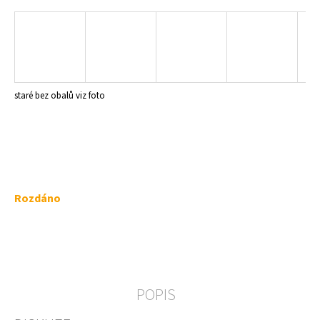
a
j
í
t
?
staré bez obalů viz foto
HLEDAT
Měrná
Rozdáno
cena:
D
o
p
o
r
POPIS
u
č