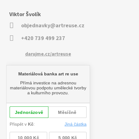
Viktor Švolík
objednavky@artreuse.cz
+420 739 499 237
darujme.cz/artreuse