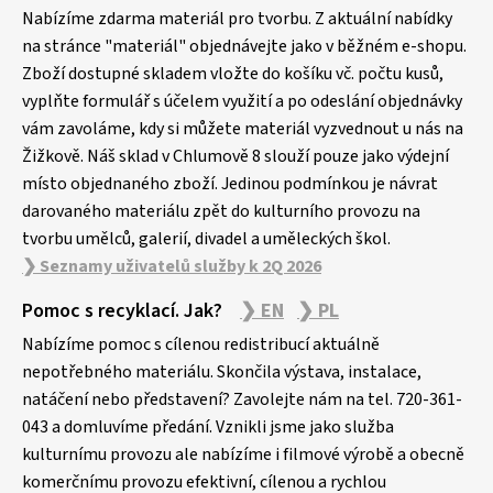
p
Nabízíme zdarma materiál pro tvorbu. Z aktuální nabídky
a
na stránce "materiál" objednávejte jako v běžném e-shopu.
Zboží dostupné skladem vložte do košíku vč. počtu kusů,
t
vyplňte formulář s účelem využití a po odeslání objednávky
í
vám zavoláme, kdy si můžete materiál vyzvednout u nás na
Žižkově. Náš sklad v Chlumově 8 slouží pouze jako výdejní
místo objednaného zboží. Jedinou podmínkou je návrat
darovaného materiálu zpět do kulturního provozu na
tvorbu umělců, galerií, divadel a uměleckých škol.
❯ Seznamy uživatelů služby k 2Q 2026
Pomoc s recyklací. Jak?
❯ EN
❯ PL
Nabízíme pomoc s cílenou redistribucí aktuálně
nepotřebného materiálu. Skončila výstava, instalace,
natáčení nebo představení? Zavolejte nám na tel. 720-361-
043 a domluvíme předání. Vznikli jsme jako služba
kulturnímu provozu ale nabízíme i filmové výrobě a obecně
komerčnímu provozu efektivní, cílenou a rychlou