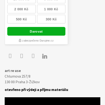

Youtube
Facebook
Instagram
art re use
Chlumova 257/8
130 00 Praha 3-Žižkov
otevřeno při výdeji a příjmu materiálu