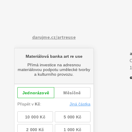
darujme.cz/artreuse
a
1
o