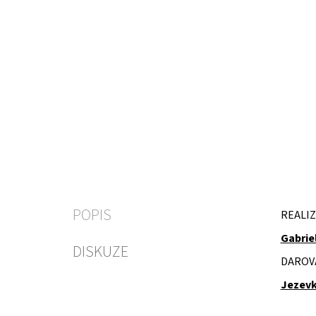
POPIS
REALIZ
Gabriel
DISKUZE
DAROV
Jezev