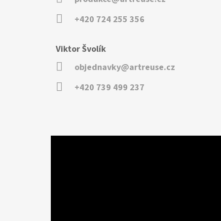
+420 724 255 356
Viktor Švolík
objednavky@artreuse.cz
+420 739 499 237