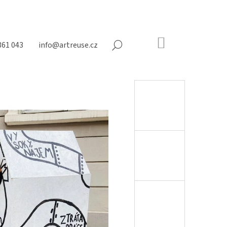
NÁKUPNÍ
361 043
info@artreuse.cz
HLEDAT
KOŠÍK
Prázdný
košík
Následující
N