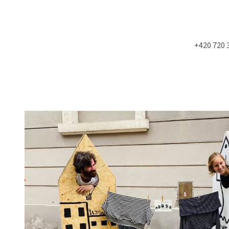
+420 720 
Co potřebujete najít?
HLEDAT
Doporučujeme
NÁSTĚNÁ STROPNÍ KONZOLE 6900KS
STUDIOVÝ MOLITA