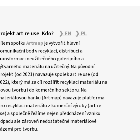
Projekt art re use. Kdo?
❯ EN
❯ PL
ílem spolku
Artmap
je vytvořit hlavní
omunikační bod v recyklaci, distribuci a
ransformaci neužitečného galerijního a
ýtvarného materiálu na užitečný. Na původní
rojekt (od 2021) navazuje spolek art re use (od
022), který má za cíl rozšířit recyklaci materiálu na
ovou tvorbu i do komerčního sektoru. Na
ateriálovou banku (Artmap) navazuje platforma
ro recyklaci materiálu z komerční výroby (art re
se) a společně řešíme nejen předcházení vzniku
dpadu ale zároveň nedostatečné materiálové
ázemí pro tvorbu.