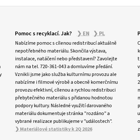
Pomoc s recyklací. Jak?
❯ EN
❯ PL
Nabízíme pomoc s cílenou redistribucí aktuálně
C
nepotřebného materiálu. Skončila výstava,
k
instalace, natáčení nebo představení? Zavolejte
t
m
nám na tel. 720-361-043 a domluvíme předání.
v
y
Vznikli jsme jako služba kulturnímu provozu ale
p
nabízíme i filmové výrobě a obecně komerčnímu
2
provozu efektivní, cílenou a rychlou redistribuci
n
přebytečného materiálu s přidanou hodnotou
m
podpory kultury. Následné využití darovaného
p
materiálu dokumentuje stránka "rozdáno" a
u
vybrané realizace publikujeme v "událostech".
o
❯ Materiálové statistiky k 2Q 2026
z