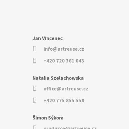
Jan Vincenec
info@artreuse.cz
+420 720 361 043
Natalia Szelachowska
office@artreuse.cz
+420 775 855 558
Šimon Sýkora
produkce@artreuse.cz