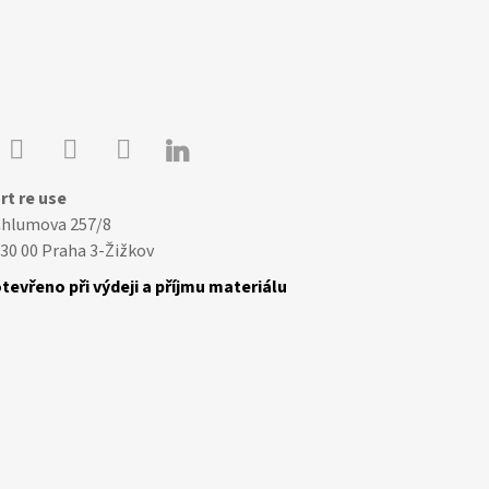

Youtube
Facebook
Instagram
rt re use
Chlumova 257/8
30 00 Praha 3-Žižkov
tevřeno při výdeji a příjmu materiálu