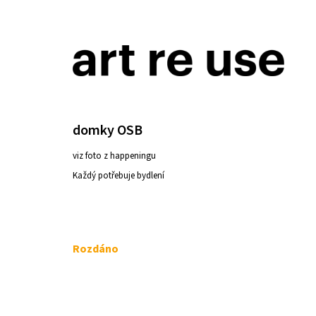
K
Přejít
o
na
ZPĚT
ZPĚT
DO
DO
š
obsah
OBCHODU
OBCHODU
í
k
domky OSB
viz foto z happeningu
Každý potřebuje bydlení
Měrná
Rozdáno
cena:
ŽIDLE 200KS ČESKÝ KRUMLOV