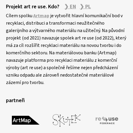
Projekt art re use. Kdo?
❯ EN
❯ PL
Cílem spolku
Artmap
je vytvořit hlavní komunikační bod v
recyklaci, distribuci a transformaci neužitečného
galerijního a výtvarného materiálu na užitečný. Na původní
projekt (od 2021) navazuje spolek art re use (od 2022), který
má za cíl rozšířit recyklaci materiálu na novou tvorbu i do
komerčního sektoru. Na materiálovou banku (Artmap)
navazuje platforma pro recyklaci materiálu z komerční
výroby (art re use) a společně řešíme nejen předcházení
vzniku odpadu ale zároveň nedostatečné materiálové
zázemí pro tvorbu.
partneři