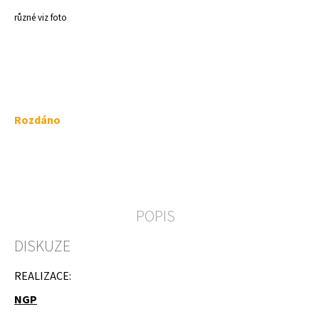
a
různé viz foto
j
í
t
?
Měrná
Rozdáno
cena:
HLEDAT
POPIS
D
DISKUZE
o
p
o
REALIZACE:
r
u
NGP
č