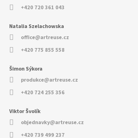
+420 720 361 043
Natalia Szelachowska
office@artreuse.cz
+420 775 855 558
Šimon Sýkora
produkce@artreuse.cz
+420 724 255 356
Viktor Švolík
objednavky@artreuse.cz
+420 739 499 237