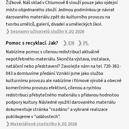
Žižkově. Náš sklad v Chlumově 8 slouží pouze jako výdejní
místo objednaného zboží. Jedinou podmínkou je návrat
darovaného materiálu zpět do kulturního provozu na
tvorbu umělců, galerií, divadel a uměleckých škol.
❯ Seznamy uživatelů služby k 2Q 2026
Pomoc s recyklací. Jak?
❯ EN
❯ PL
Nabízíme pomoc s cílenou redistribucí aktuálně
nepotřebného materiálu. Skončila výstava, instalace,
natáčení nebo představení? Zavolejte nám na tel. 720-361-
043 a domluvíme předání. Vznikli jsme jako služba
kulturnímu provozu ale nabízíme i filmové výrobě a obecně
komerčnímu provozu efektivní, cílenou a rychlou
redistribuci přebytečného materiálu s přidanou hodnotou
podpory kultury. Následné využití darovaného materiálu
dokumentuje stránka "rozdáno" a vybrané realizace
publikujeme v "událostech".
❯ Materiálové statistiky k 2Q 2026