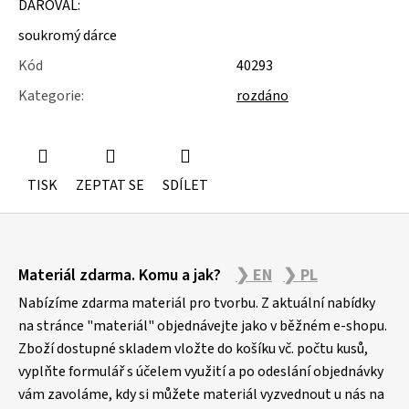
DAROVAL:
u
j
soukromý dárce
e
m
Kód
40293
e
Kategorie
:
rozdáno
KOVOVÉ
STOJÁNKY
TISK
ZEPTAT SE
SDÍLET
Z
Materiál zdarma. Komu a jak?
❯ EN
❯ PL
á
p
Nabízíme zdarma materiál pro tvorbu. Z aktuální nabídky
a
na stránce "materiál" objednávejte jako v běžném e-shopu.
Zboží dostupné skladem vložte do košíku vč. počtu kusů,
t
vyplňte formulář s účelem využití a po odeslání objednávky
í
vám zavoláme, kdy si můžete materiál vyzvednout u nás na