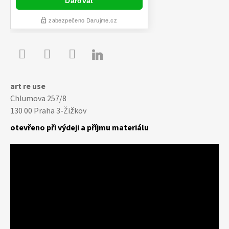

Youtube
Facebook
Instagram
art re use
Chlumova 257/8
130 00 Praha 3-Žižkov
otevřeno při výdeji a příjmu materiálu