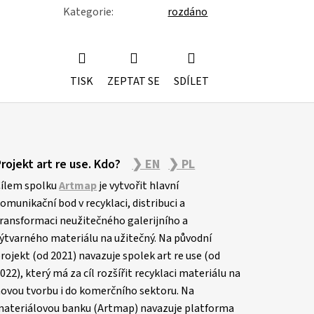
Kategorie
:
rozdáno
TISK
ZEPTAT SE
SDÍLET
Projekt art re use. Kdo?
❯ EN
❯ PL
ílem spolku
Artmap
je vytvořit hlavní
omunikační bod v recyklaci, distribuci a
ransformaci neužitečného galerijního a
ýtvarného materiálu na užitečný. Na původní
rojekt (od 2021) navazuje spolek art re use (od
022), který má za cíl rozšířit recyklaci materiálu na
ovou tvorbu i do komerčního sektoru. Na
ateriálovou banku (Artmap) navazuje platforma