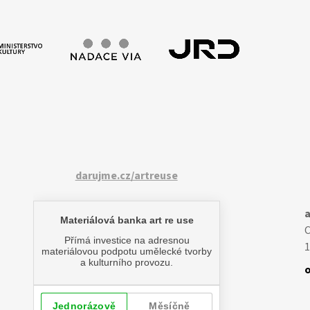
darujme.cz/artreuse
a
1
o