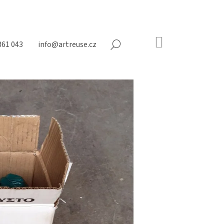
NÁKUPNÍ
361 043
info@artreuse.cz
HLEDAT
KOŠÍK
Prázdný
košík
Následující
N