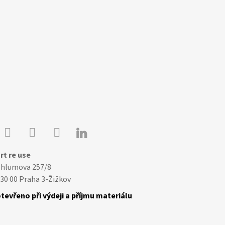

Youtube
Facebook
Instagram
rt re use
Chlumova 257/8
30 00 Praha 3-Žižkov
tevřeno při výdeji a příjmu materiálu