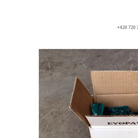
+420 720 
Co potřebujete najít?
HLEDAT
Doporučujeme
NÁSTĚNÁ STROPNÍ KONZOLE 6900KS
STUDIOVÝ MOLITA