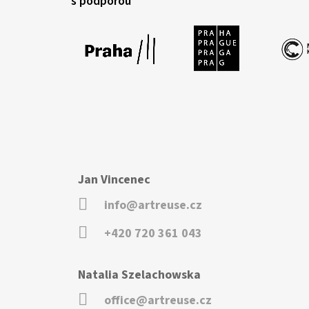
s podporou
Jan Vincenec
info@artreuse.cz
+420 720 361 043
Natalia Szelachowska
office@artreuse.cz