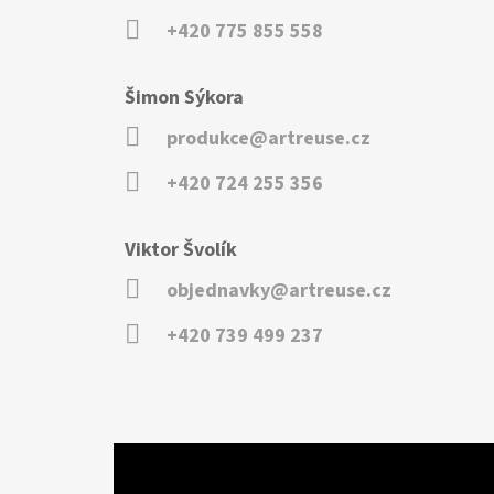
+420 775 855 558
Šimon Sýkora
produkce@artreuse.cz
+420 724 255 356
Viktor Švolík
objednavky@artreuse.cz
+420 739 499 237