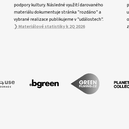
podpory kultury. Následné využití darovaného
p
materiálu dokumentuje stránka "rozdáno" a
u
vybrané realizace publikujeme v "událostech".
o
❯ Materiálové statistiky k 2Q 2026
z