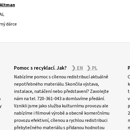
 Altman
AL
mý dárce
Pomoc s recyklací. Jak?
❯ EN
❯ PL
Nabízíme pomoc s cílenou redistribucí aktuálně
C
nepotřebného materiálu. Skončila výstava,
k
instalace, natáčení nebo představení? Zavolejte
t
m
nám na tel. 720-361-043 a domluvíme předání.
v
y
Vznikli jsme jako služba kulturnímu provozu ale
p
nabízíme i filmové výrobě a obecně komerčnímu
2
provozu efektivní, cílenou a rychlou redistribuci
n
přebytečného materiálu s přidanou hodnotou
m