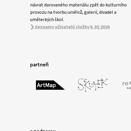
návrat darovaného materiálu zpět do kulturního
provozu na tvorbu umělců, galerií, divadel a
uměleckých škol.
❯ Seznamy uživatelů služby k 2Q 2026
partneři