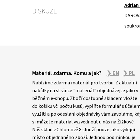
Adrian
DISKUZE
DAROV
soukro
Z
á
Materiál zdarma. Komu a jak?
❯ EN
❯ PL
p
Nabízíme zdarma materiál pro tvorbu. Z aktuální
a
nabídky na stránce "materiál" objednávejte jako v
t
běžném e-shopu. Zboží dostupné skladem vložte
í
do košíku vč. počtu kusů, vyplňte formulář s účele
využití a po odeslání objednávky vám zavoláme, kd
si můžete materiál vyzvednout u nás na Žižkově.
Náš sklad v Chlumově 8 slouží pouze jako výdejní
místo objednaného zboží. Jedinou podmínkou je