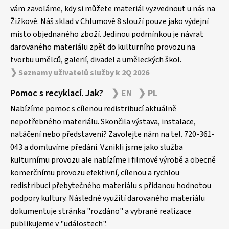
í
vám zavoláme, kdy si můžete materiál vyzvednout u nás na
Žižkově. Náš sklad v Chlumově 8 slouží pouze jako výdejní
místo objednaného zboží. Jedinou podmínkou je návrat
darovaného materiálu zpět do kulturního provozu na
tvorbu umělců, galerií, divadel a uměleckých škol.
❯ Seznamy uživatelů služby k 2Q 2026
Pomoc s recyklací. Jak?
❯ EN
❯ PL
Nabízíme pomoc s cílenou redistribucí aktuálně
nepotřebného materiálu. Skončila výstava, instalace,
natáčení nebo představení? Zavolejte nám na tel. 720-361-
043 a domluvíme předání. Vznikli jsme jako služba
kulturnímu provozu ale nabízíme i filmové výrobě a obecně
komerčnímu provozu efektivní, cílenou a rychlou
redistribuci přebytečného materiálu s přidanou hodnotou
podpory kultury. Následné využití darovaného materiálu
dokumentuje stránka "rozdáno" a vybrané realizace
publikujeme v "událostech".