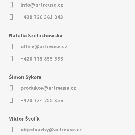
info@artreuse.cz
+420 720 361 043
Natalia Szelachowska
office@artreuse.cz
+420 775 855 558
Šimon Sýkora
produkce@artreuse.cz
+420 724 255 356
Viktor Švolík
objednavky@artreuse.cz