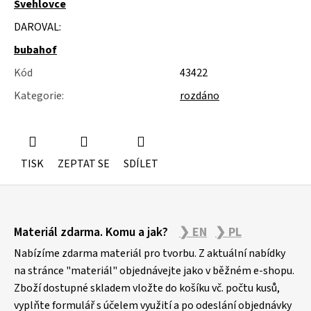
Švehlovce
u
j
DAROVAL:
e
m
bubahof
e
Kód
43422
ŽIDLE
Kategorie
:
rozdáno
200KS
ČESKÝ
KRUMLOV
TISK
ZEPTAT SE
SDÍLET
Z
Materiál zdarma. Komu a jak?
❯ EN
❯ PL
á
p
Nabízíme zdarma materiál pro tvorbu. Z aktuální nabídky
a
na stránce "materiál" objednávejte jako v běžném e-shopu.
Zboží dostupné skladem vložte do košíku vč. počtu kusů,
t
vyplňte formulář s účelem využití a po odeslání objednávky