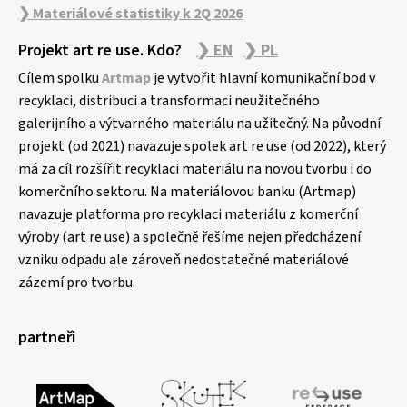
❯ Materiálové statistiky k 2Q 2026
Projekt art re use. Kdo?
❯ EN
❯ PL
Cílem spolku
Artmap
je vytvořit hlavní komunikační bod v
recyklaci, distribuci a transformaci neužitečného
galerijního a výtvarného materiálu na užitečný. Na původní
projekt (od 2021) navazuje spolek art re use (od 2022), který
má za cíl rozšířit recyklaci materiálu na novou tvorbu i do
komerčního sektoru. Na materiálovou banku (Artmap)
navazuje platforma pro recyklaci materiálu z komerční
výroby (art re use) a společně řešíme nejen předcházení
vzniku odpadu ale zároveň nedostatečné materiálové
zázemí pro tvorbu.
partneři