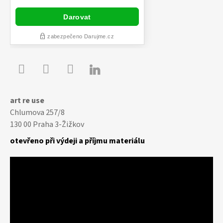

Youtube
Facebook
Instagram
art re use
Chlumova 257/8
130 00 Praha 3-Žižkov
otevřeno při výdeji a příjmu materiálu