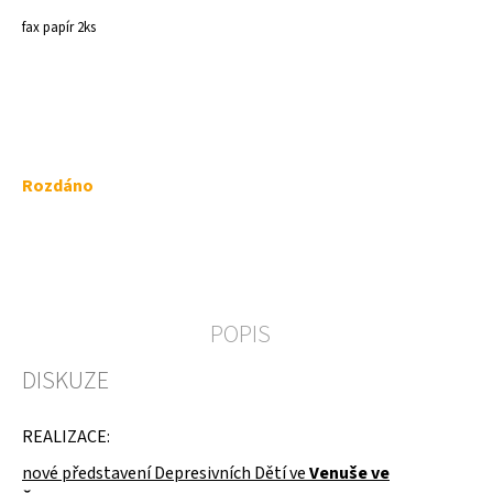
a
fax papír 2ks
j
í
t
?
Měrná
Rozdáno
cena:
HLEDAT
POPIS
D
DISKUZE
o
p
o
REALIZACE:
r
u
nové představení Depresivních Dětí ve
Venuše ve
č