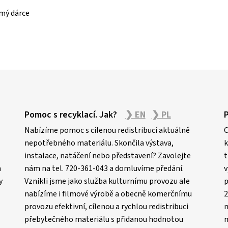
mý dárce
Pomoc s recyklací. Jak?
❯ EN
❯ PL
Nabízíme pomoc s cílenou redistribucí aktuálně
C
nepotřebného materiálu. Skončila výstava,
k
instalace, natáčení nebo představení? Zavolejte
t
m
nám na tel. 720-361-043 a domluvíme předání.
v
y
Vznikli jsme jako služba kulturnímu provozu ale
p
nabízíme i filmové výrobě a obecně komerčnímu
2
provozu efektivní, cílenou a rychlou redistribuci
n
přebytečného materiálu s přidanou hodnotou
m