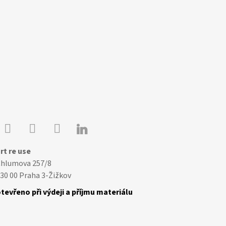

Youtube
Facebook
Instagram
rt re use
Chlumova 257/8
30 00 Praha 3-Žižkov
tevřeno při výdeji a příjmu materiálu