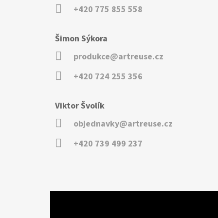
+420 775 855 558
Šimon Sýkora
produkce@artreuse.cz
+420 724 255 356
Viktor Švolík
objednavky@artreuse.cz
+420 739 499 237