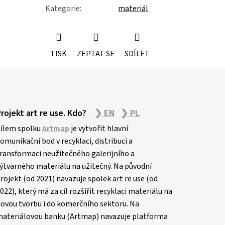
Kategorie
:
materiál
TISK
ZEPTAT SE
SDÍLET
Projekt art re use. Kdo?
❯ EN
❯ PL
ílem spolku
Artmap
je vytvořit hlavní
omunikační bod v recyklaci, distribuci a
ransformaci neužitečného galerijního a
ýtvarného materiálu na užitečný. Na původní
rojekt (od 2021) navazuje spolek art re use (od
022), který má za cíl rozšířit recyklaci materiálu na
ovou tvorbu i do komerčního sektoru. Na
ateriálovou banku (Artmap) navazuje platforma