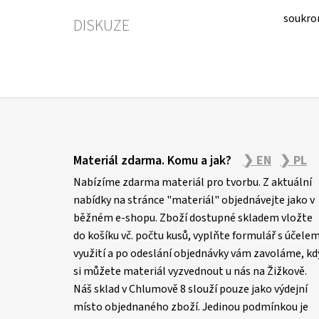
soukro
DISKUZE
Z
á
Materiál zdarma. Komu a jak?
❯ EN
❯ PL
p
Nabízíme zdarma materiál pro tvorbu. Z aktuální
a
nabídky na stránce "materiál" objednávejte jako v
t
běžném e-shopu. Zboží dostupné skladem vložte
í
do košíku vč. počtu kusů, vyplňte formulář s účele
využití a po odeslání objednávky vám zavoláme, kd
si můžete materiál vyzvednout u nás na Žižkově.
Náš sklad v Chlumově 8 slouží pouze jako výdejní
místo objednaného zboží. Jedinou podmínkou je