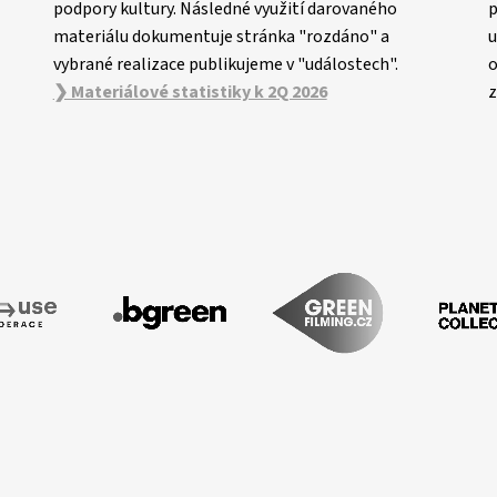
podpory kultury. Následné využití darovaného
p
materiálu dokumentuje stránka "rozdáno" a
u
vybrané realizace publikujeme v "událostech".
o
❯ Materiálové statistiky k 2Q 2026
z