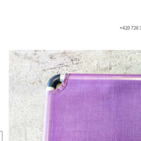
+420 720 
Co potřebujete najít?
HLEDAT
Doporučujeme
NÁSTĚNÁ STROPNÍ KONZOLE 6900KS
STUDIOVÝ MOLITA