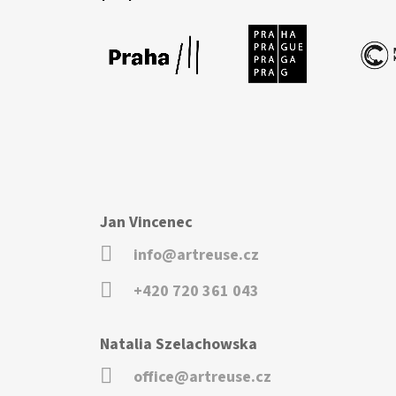
Jan Vincenec
info@artreuse.cz
+420 720 361 043
Natalia Szelachowska
office@artreuse.cz