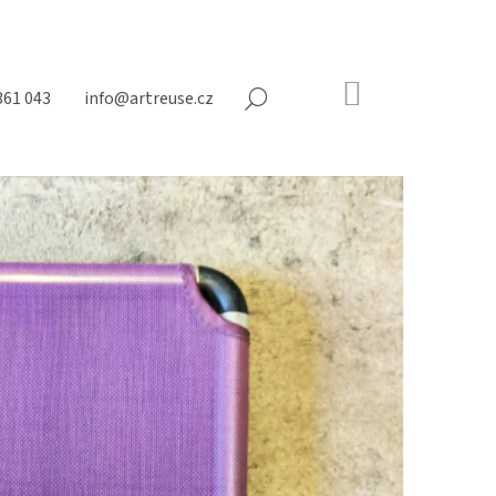
NÁKUPNÍ
361 043
info@artreuse.cz
HLEDAT
KOŠÍK
Prázdný
košík
Následující
N