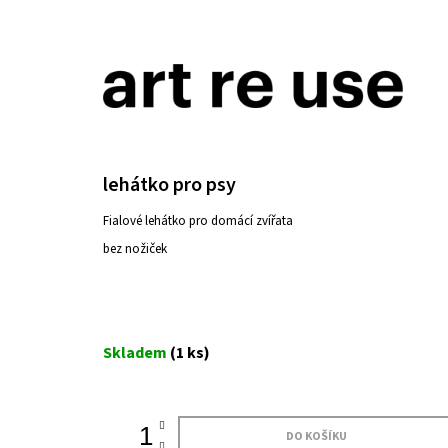
K
Přejít
o
na
ZPĚT
ZPĚT
DO
DO
š
obsah
OBCHODU
OBCHODU
í
k
lehátko pro psy
Fialové lehátko pro domácí zvířata
bez nožiček
Měrná
Skladem
(1 ks)
cena:
ŽIDLE 200KS ČESKÝ KRUMLOV
DO KOŠÍKU