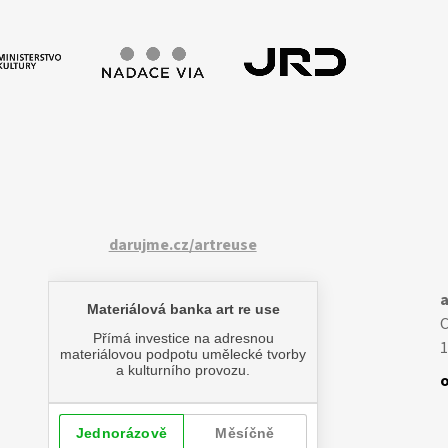
darujme.cz/artreuse
a
1
o