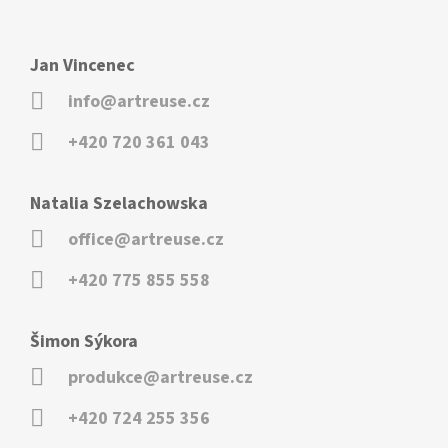
Jan Vincenec
info@artreuse.cz
+420 720 361 043
Natalia Szelachowska
office@artreuse.cz
+420 775 855 558
Šimon Sýkora
produkce@artreuse.cz
+420 724 255 356