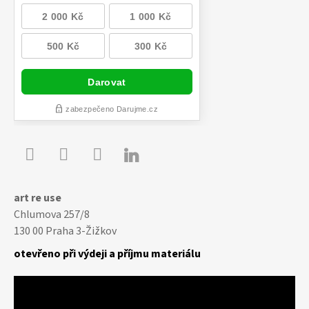

Youtube
Facebook
Instagram
art re use
Chlumova 257/8
130 00 Praha 3-Žižkov
otevřeno při výdeji a příjmu materiálu