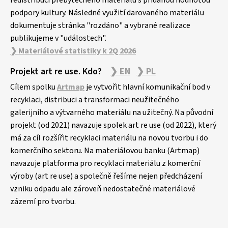
redistribuci přebytečného materiálu s přidanou hodnotou
podpory kultury. Následné využití darovaného materiálu
dokumentuje stránka "rozdáno" a vybrané realizace
publikujeme v "událostech".
❯ Materiálové statistiky k 2Q 2026
Projekt art re use. Kdo?
❯ EN
❯ PL
Cílem spolku
Artmap
je vytvořit hlavní komunikační bod v
recyklaci, distribuci a transformaci neužitečného
galerijního a výtvarného materiálu na užitečný. Na původní
projekt (od 2021) navazuje spolek art re use (od 2022), který
má za cíl rozšířit recyklaci materiálu na novou tvorbu i do
komerčního sektoru. Na materiálovou banku (Artmap)
navazuje platforma pro recyklaci materiálu z komerční
výroby (art re use) a společně řešíme nejen předcházení
vzniku odpadu ale zároveň nedostatečné materiálové
zázemí pro tvorbu.