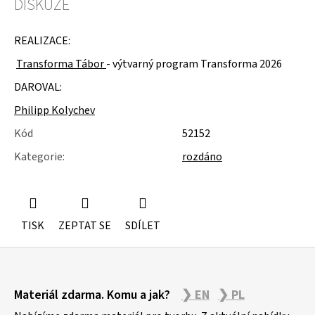
DISKUZE
u
j
e
REALIZACE:
m
e
Transforma Tábor
- výtvarný program Transforma 2026
DAROVAL:
ŽIDLE
200KS
Philipp Kolychev
ČESKÝ
KRUMLOV
Kód
52152
Kategorie
:
rozdáno
TISK
ZEPTAT SE
SDÍLET
Z
Materiál zdarma. Komu a jak?
❯ EN
❯ PL
á