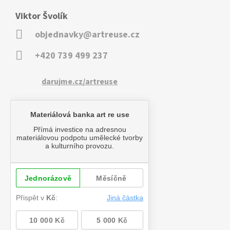
Viktor Švolík
objednavky@artreuse.cz
+420 739 499 237
darujme.cz/artreuse