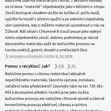
p
Nabízíme zdarma materiál pro tvorbu. Z aktuální nabídky
a
na stránce "materiál" objednávejte jako v běžném e-shopu.
Zboží dostupné skladem vložte do košíku vč. počtu kusů,
t
vyplňte formulář s účelem využití a po odeslání objednávky
í
vám zavoláme, kdy si můžete materiál vyzvednout u nás na
Žižkově. Náš sklad v Chlumově 8 slouží pouze jako výdejní
místo objednaného zboží. Jedinou podmínkou je návrat
darovaného materiálu zpět do kulturního provozu na
tvorbu umělců, galerií, divadel a uměleckých škol.
❯ Seznamy uživatelů služby k 2Q 2026
Pomoc s recyklací. Jak?
❯ EN
❯ PL
Nabízíme pomoc s cílenou redistribucí aktuálně
nepotřebného materiálu. Skončila výstava, instalace,
natáčení nebo představení? Zavolejte nám na tel. 720-361-
043 a domluvíme předání. Vznikli jsme jako služba
kulturnímu provozu ale nabízíme i filmové výrobě a obecně
komerčnímu provozu efektivní, cílenou a rychlou