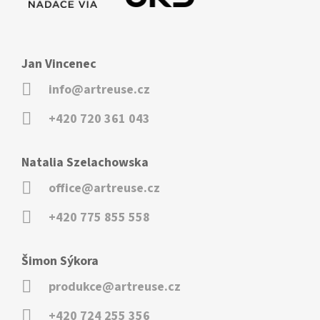
Jan Vincenec
info@artreuse.cz
+420 720 361 043
Natalia Szelachowska
office@artreuse.cz
+420 775 855 558
Šimon Sýkora
produkce@artreuse.cz
+420 724 255 356