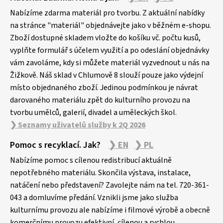
á
p
Nabízíme zdarma materiál pro tvorbu. Z aktuální nabídky
a
na stránce "materiál" objednávejte jako v běžném e-shopu.
Zboží dostupné skladem vložte do košíku vč. počtu kusů,
t
vyplňte formulář s účelem využití a po odeslání objednávky
í
vám zavoláme, kdy si můžete materiál vyzvednout u nás na
Žižkově. Náš sklad v Chlumově 8 slouží pouze jako výdejní
místo objednaného zboží. Jedinou podmínkou je návrat
darovaného materiálu zpět do kulturního provozu na
tvorbu umělců, galerií, divadel a uměleckých škol.
❯ Seznamy uživatelů služby k 2Q 2026
Pomoc s recyklací. Jak?
❯ EN
❯ PL
Nabízíme pomoc s cílenou redistribucí aktuálně
nepotřebného materiálu. Skončila výstava, instalace,
natáčení nebo představení? Zavolejte nám na tel. 720-361-
043 a domluvíme předání. Vznikli jsme jako služba
kulturnímu provozu ale nabízíme i filmové výrobě a obecně
komerčnímu provozu efektivní, cílenou a rychlou