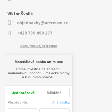
Viktor Švolík
objednavky@artreuse.cz
+420 739 499 237
darujme.cz/artreuse