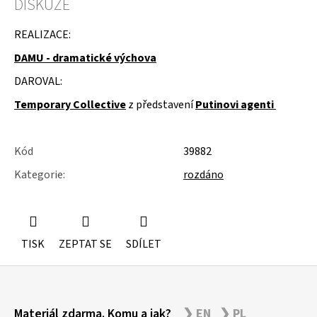
DISKUZE
u
j
e
REALIZACE:
m
DAMU - dramatické výchova
e
DAROVAL:
ÚSTŘICE
-
Temporary Collective
z představení
Putinovi agenti
MUŠLE
Kód
39882
Kategorie
:
rozdáno
TISK
ZEPTAT SE
SDÍLET
Z
Materiál zdarma. Komu a jak?
❯ EN
❯ PL