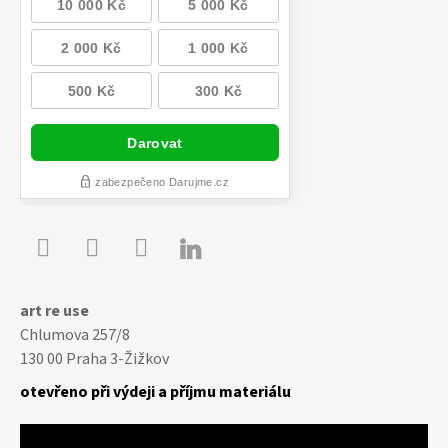

Youtube
Facebook
Instagram
art re use
Chlumova 257/8
130 00 Praha 3-Žižkov
otevřeno při výdeji a příjmu materiálu