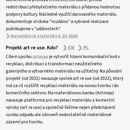
redistribuci přebytečného materiálu s přidanou hodnotou
podpory kultury. Následné využití darovaného materiálu
dokumentuje stránka "rozdáno" a vybrané realizace
publikujeme v "událostech".
❯ Materiálové statistiky k 2Q 2026
Projekt art re use. Kdo?
❯ EN
❯ PL
Cílem spolku
Artmap
je vytvořit hlavní komunikační bod v
recyklaci, distribuci a transformaci neužitečného
galerijního a výtvarného materiálu na užitečný. Na původní
projekt (od 2021) navazuje spolek art re use (od 2022), který
má za cíl rozšířit recyklaci materiálu na novou tvorbu i do
komerčního sektoru. Na materiálovou banku (Artmap)
navazuje platforma pro recyklaci materiálu z komerční
výroby (art re use) a společně řešíme nejen předcházení
vzniku odpadu ale zároveň nedostatečné materiálové
zázemí pro tvorbu.