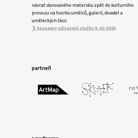
návrat darovaného materiálu zpět do kulturního
provozu na tvorbu umělců, galerií, divadel a
uměleckých škol.
❯ Seznamy uživatelů služby k 2Q 2026
partneři