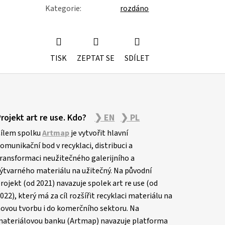
Kategorie
:
rozdáno
TISK
ZEPTAT SE
SDÍLET
Projekt art re use. Kdo?
❯ EN
❯ PL
ílem spolku
Artmap
je vytvořit hlavní
omunikační bod v recyklaci, distribuci a
ransformaci neužitečného galerijního a
ýtvarného materiálu na užitečný. Na původní
rojekt (od 2021) navazuje spolek art re use (od
022), který má za cíl rozšířit recyklaci materiálu na
ovou tvorbu i do komerčního sektoru. Na
ateriálovou banku (Artmap) navazuje platforma