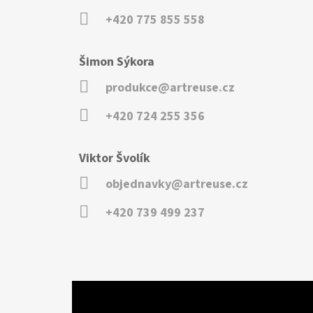
+420 775 855 558
Šimon Sýkora
produkce@artreuse.cz
+420 724 255 356
Viktor Švolík
objednavky@artreuse.cz
+420 739 499 237