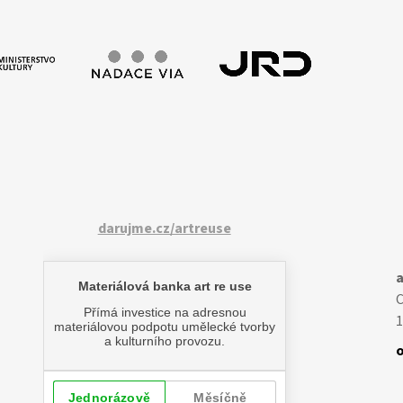
darujme.cz/artreuse
a
1
o