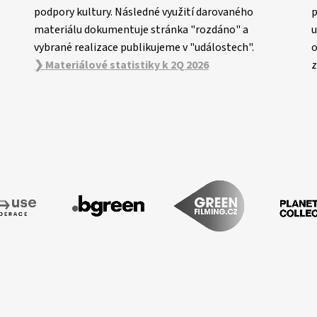
podpory kultury. Následné využití darovaného
p
materiálu dokumentuje stránka "rozdáno" a
u
vybrané realizace publikujeme v "událostech".
o
❯ Materiálové statistiky k 2Q 2026
z