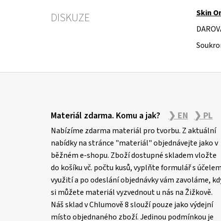
Skin O
DISKUZE
DAROV
Soukro
Z
á
Materiál zdarma. Komu a jak?
❯ EN
❯ PL
p
Nabízíme zdarma materiál pro tvorbu. Z aktuální
a
nabídky na stránce "materiál" objednávejte jako v
t
běžném e-shopu. Zboží dostupné skladem vložte
í
do košíku vč. počtu kusů, vyplňte formulář s účele
využití a po odeslání objednávky vám zavoláme, kd
si můžete materiál vyzvednout u nás na Žižkově.
Náš sklad v Chlumově 8 slouží pouze jako výdejní
místo objednaného zboží. Jedinou podmínkou je