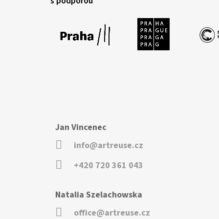
s podporou
Jan Vincenec
info@artreuse.cz
+420 720 361 043
Natalia Szelachowska
office@artreuse.cz