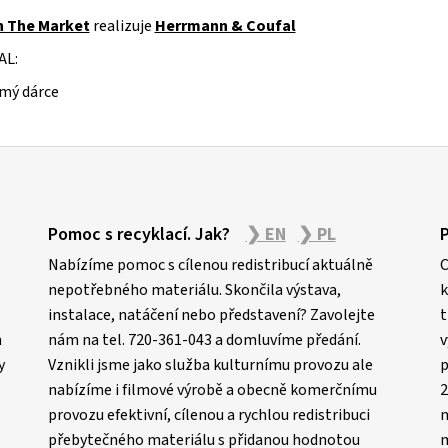
n The Market
realizuje
Herrmann & Coufal
AL:
mý dárce
Pomoc s recyklací. Jak?
❯ EN
❯ PL
Nabízíme pomoc s cílenou redistribucí aktuálně
C
nepotřebného materiálu. Skončila výstava,
k
instalace, natáčení nebo představení? Zavolejte
t
m
nám na tel. 720-361-043 a domluvíme předání.
v
y
Vznikli jsme jako služba kulturnímu provozu ale
p
nabízíme i filmové výrobě a obecně komerčnímu
2
provozu efektivní, cílenou a rychlou redistribuci
n
přebytečného materiálu s přidanou hodnotou
m