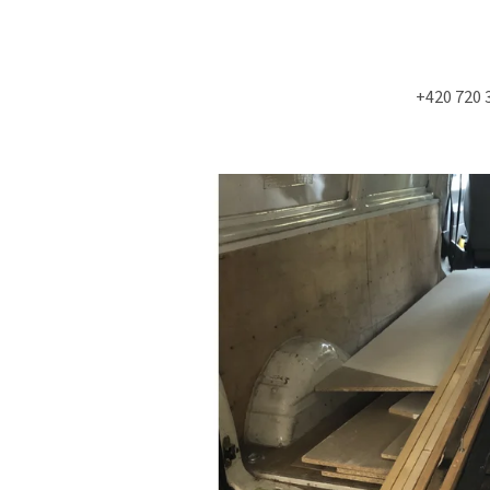
+420 720 
Co potřebujete najít?
HLEDAT
Doporučujeme
STUDIOVÝ MOLITAN
SLOŽKY A POŘADN