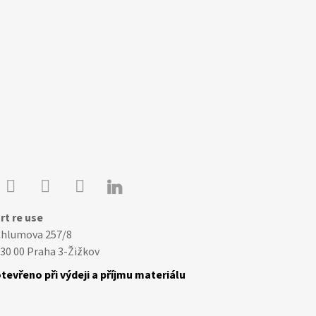

Youtube
Facebook
Instagram
rt re use
Chlumova 257/8
30 00 Praha 3-Žižkov
tevřeno při výdeji a příjmu materiálu