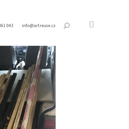
NÁKUPNÍ
361 043
info@artreuse.cz
HLEDAT
KOŠÍK
Prázdný
košík
Následující
ÍKY