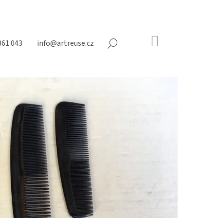
NÁKUPNÍ
361 043
info@artreuse.cz
HLEDAT
KOŠÍK
Prázdný
košík
Následující
NY NA MATRACE