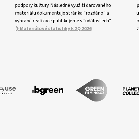
podpory kultury. Následné využití darovaného
p
materiálu dokumentuje stránka "rozdáno" a
u
vybrané realizace publikujeme v "událostech".
o
❯ Materiálové statistiky k 2Q 2026
z