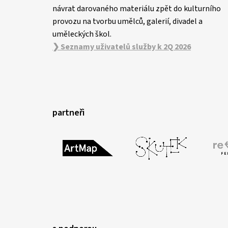
návrat darovaného materiálu zpět do kulturního
provozu na tvorbu umělců, galerií, divadel a
uměleckých škol.
❯ Seznamy uživatelů služby k 2Q 2026
partneři