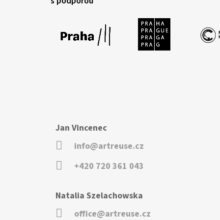
s podporou
Jan Vincenec
info@artreuse.cz
+420 720 361 043
Natalia Szelachowska
office@artreuse.cz