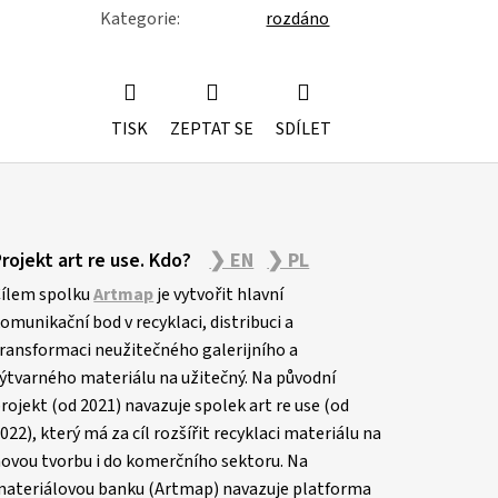
Kategorie
:
rozdáno
TISK
ZEPTAT SE
SDÍLET
Projekt art re use. Kdo?
❯ EN
❯ PL
ílem spolku
Artmap
je vytvořit hlavní
omunikační bod v recyklaci, distribuci a
ransformaci neužitečného galerijního a
ýtvarného materiálu na užitečný. Na původní
rojekt (od 2021) navazuje spolek art re use (od
022), který má za cíl rozšířit recyklaci materiálu na
ovou tvorbu i do komerčního sektoru. Na
ateriálovou banku (Artmap) navazuje platforma