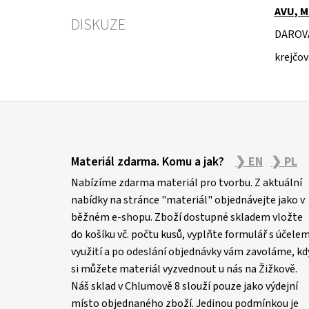
AVU, M
DISKUZE
DAROV
krejčov
Z
á
Materiál zdarma. Komu a jak?
❯ EN
❯ PL
p
Nabízíme zdarma materiál pro tvorbu. Z aktuální
a
nabídky na stránce "materiál" objednávejte jako v
t
běžném e-shopu. Zboží dostupné skladem vložte
í
do košíku vč. počtu kusů, vyplňte formulář s účele
využití a po odeslání objednávky vám zavoláme, kd
si můžete materiál vyzvednout u nás na Žižkově.
Náš sklad v Chlumově 8 slouží pouze jako výdejní
místo objednaného zboží. Jedinou podmínkou je