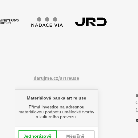
darujme.cz/artreuse
a
1
o