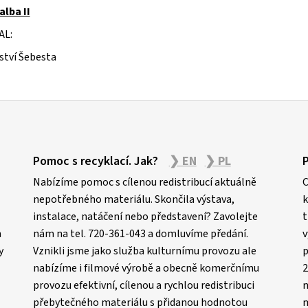
alba II
AL:
ství Šebesta
Pomoc s recyklací. Jak?
❯ EN
❯ PL
Nabízíme pomoc s cílenou redistribucí aktuálně
C
nepotřebného materiálu. Skončila výstava,
k
instalace, natáčení nebo představení? Zavolejte
t
m
nám na tel. 720-361-043 a domluvíme předání.
v
y
Vznikli jsme jako služba kulturnímu provozu ale
p
nabízíme i filmové výrobě a obecně komerčnímu
2
provozu efektivní, cílenou a rychlou redistribuci
n
přebytečného materiálu s přidanou hodnotou
m