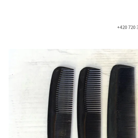
+420 720 
Co potřebujete najít?
HLEDAT
Doporučujeme
NÁSTĚNÁ STROPNÍ KONZOLE 6900KS
MOLITAN Z TOVAR