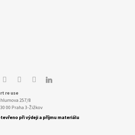

Youtube
Facebook
Instagram
rt re use
Chlumova 257/8
30 00 Praha 3-Žižkov
tevřeno při výdeji a příjmu materiálu