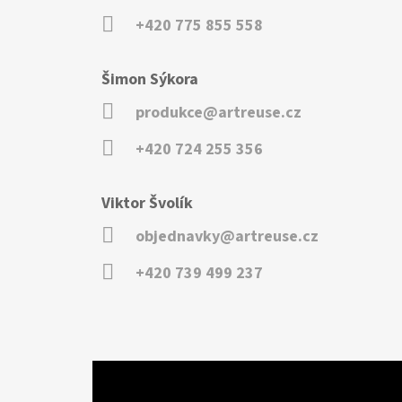
+420 775 855 558
Šimon Sýkora
produkce@artreuse.cz
+420 724 255 356
Viktor Švolík
objednavky@artreuse.cz
+420 739 499 237