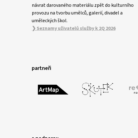
návrat darovaného materiálu zpět do kulturního
provozu na tvorbu umělců, galerií, divadel a
uměleckých škol.
❯ Seznamy uživatelů služby k 2Q 2026
partneři