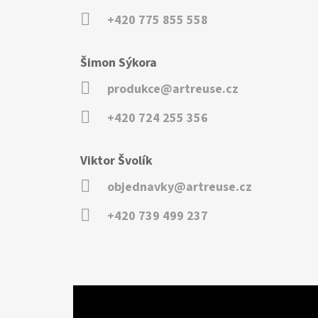
+420 775 855 558
Šimon Sýkora
produkce@artreuse.cz
+420 724 255 356
Viktor Švolík
objednavky@artreuse.cz
+420 739 499 237