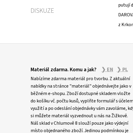
putují 
DISKUZE
DAROV
z Krko
Z
á
Materiál zdarma. Komu a jak?
❯ EN
❯ PL
p
Nabízíme zdarma materiál pro tvorbu. Z aktuální
a
nabídky na stránce "materiál" objednávejte jako v
t
běžném e-shopu. Zboží dostupné skladem vložte
í
do košíku vč. počtu kusů, vyplňte formulář s účele
využití a po odeslání objednávky vám zavoláme, kd
si můžete materiál vyzvednout u nás na Žižkově.
Náš sklad v Chlumově 8 slouží pouze jako výdejní
místo objednaného zboží. Jedinou podmínkou je