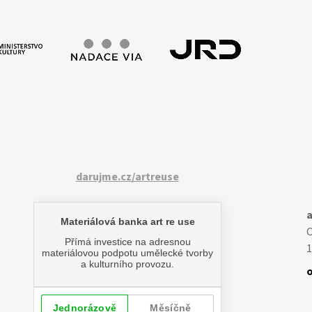
darujme.cz/artreuse
a
1
o