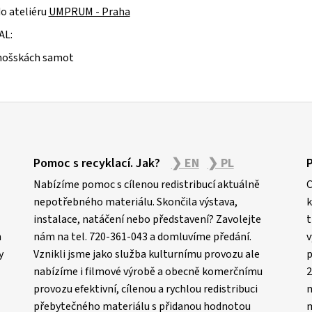
do ateliéru
UMPRUM - Praha
AL:
nošskách samot
Pomoc s recyklací. Jak?
❯ EN
❯ PL
Nabízíme pomoc s cílenou redistribucí aktuálně
C
nepotřebného materiálu. Skončila výstava,
k
instalace, natáčení nebo představení? Zavolejte
t
m
nám na tel. 720-361-043 a domluvíme předání.
v
y
Vznikli jsme jako služba kulturnímu provozu ale
p
nabízíme i filmové výrobě a obecně komerčnímu
2
provozu efektivní, cílenou a rychlou redistribuci
n
přebytečného materiálu s přidanou hodnotou
m