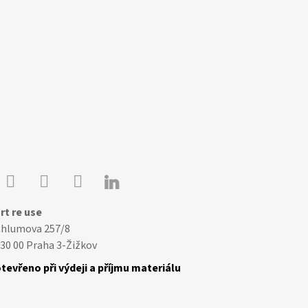

Youtube
Facebook
Instagram
rt re use
Chlumova 257/8
30 00 Praha 3-Žižkov
tevřeno při výdeji a příjmu materiálu