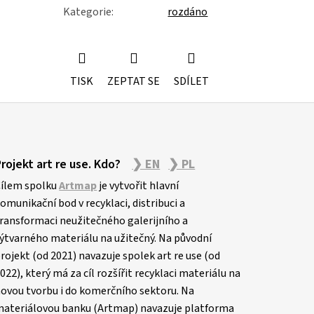
Kategorie
:
rozdáno
TISK
ZEPTAT SE
SDÍLET
Projekt art re use. Kdo?
❯ EN
❯ PL
ílem spolku
Artmap
je vytvořit hlavní
omunikační bod v recyklaci, distribuci a
ransformaci neužitečného galerijního a
ýtvarného materiálu na užitečný. Na původní
rojekt (od 2021) navazuje spolek art re use (od
022), který má za cíl rozšířit recyklaci materiálu na
ovou tvorbu i do komerčního sektoru. Na
ateriálovou banku (Artmap) navazuje platforma