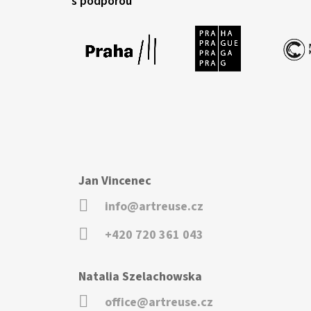
s podporou
Jan Vincenec
info@artreuse.cz
+420 720 361 043
Natalia Szelachowska
office@artreuse.cz