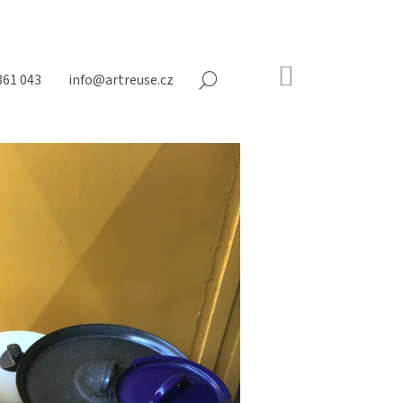
NÁKUPNÍ
361 043
info@artreuse.cz
HLEDAT
KOŠÍK
Prázdný
košík
Následující
NY NA MATRACE