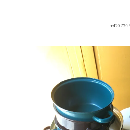
+420 720 
Co potřebujete najít?
HLEDAT
Doporučujeme
NÁSTĚNÁ STROPNÍ KONZOLE 6900KS
MOLITAN Z TOVAR