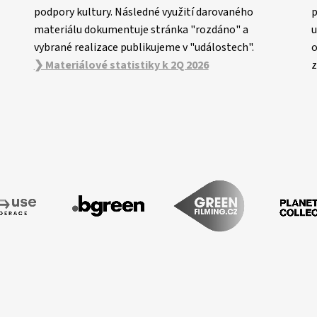
podpory kultury. Následné využití darovaného
p
materiálu dokumentuje stránka "rozdáno" a
u
vybrané realizace publikujeme v "událostech".
o
❯ Materiálové statistiky k 2Q 2026
z