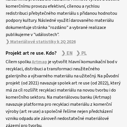
komerčnímu provozu efektivní, cílenou a rychlou
redistribuci přebytečného materiálu s přidanou hodnotou
podpory kultury. Následné využití darovaného materiálu
dokumentuje stránka "rozdáno" a vybrané realizace
publikujeme v "událostech".
❯ Materiálové statistiky k 2Q 2026
Projekt art re use. Kdo?
❯ EN
❯ PL
Cílem spolku
Artmap
je vytvořit hlavní komunikační bod v
recyklaci, distribuci a transformaci neužitečného
galerijního a výtvarného materiálu na užitečný. Na původní
projekt (od 2021) navazuje spolek art re use (od 2022), který
má za cíl rozšířit recyklaci materiálu na novou tvorbu i do
komerčního sektoru. Na materiálovou banku (Artmap)
navazuje platforma pro recyklaci materiálu z komerční
výroby (art re use) a společně řešíme nejen předcházení
vzniku odpadu ale zároveň nedostatečné materiálové
zázemí pro tvorbu.