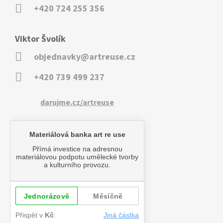
+420 724 255 356
Viktor Švolík
objednavky@artreuse.cz
+420 739 499 237
darujme.cz/artreuse