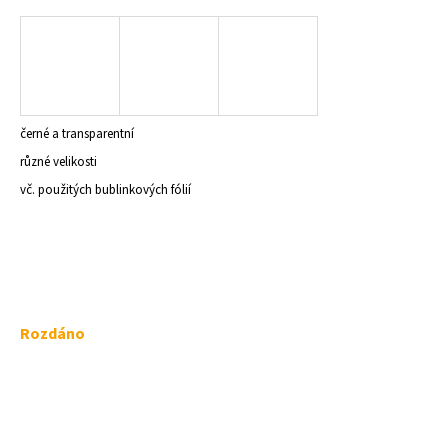
a
j
í
t
?
černé a transparentní
různé velikosti
vč. použitých bublinkových fólií
HLEDAT
D
Měrná
Rozdáno
o
cena:
p
o
r
u
č