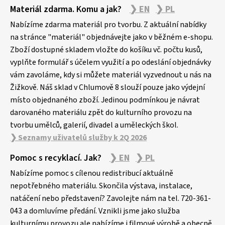
Z
Materiál zdarma. Komu a jak?
❯ EN
❯ PL
á
p
Nabízíme zdarma materiál pro tvorbu. Z aktuální nabídky
a
na stránce "materiál" objednávejte jako v běžném e-shopu.
Zboží dostupné skladem vložte do košíku vč. počtu kusů,
t
vyplňte formulář s účelem využití a po odeslání objednávky
í
vám zavoláme, kdy si můžete materiál vyzvednout u nás na
Žižkově. Náš sklad v Chlumově 8 slouží pouze jako výdejní
místo objednaného zboží. Jedinou podmínkou je návrat
darovaného materiálu zpět do kulturního provozu na
tvorbu umělců, galerií, divadel a uměleckých škol.
❯ Seznamy uživatelů služby k 2Q 2026
Pomoc s recyklací. Jak?
❯ EN
❯ PL
Nabízíme pomoc s cílenou redistribucí aktuálně
nepotřebného materiálu. Skončila výstava, instalace,
natáčení nebo představení? Zavolejte nám na tel. 720-361-
043 a domluvíme předání. Vznikli jsme jako služba
kulturnímu provozu ale nabízíme i filmové výrobě a obecně