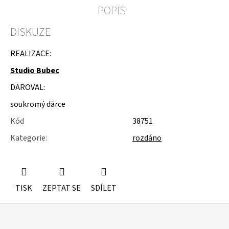
u
POPIS
j
e
DISKUZE
m
e
REALIZACE:
STUDIOVÝ
Studio Bubec
MOLITAN
DAROVAL:
soukromý dárce
Kód
38751
Kategorie
:
rozdáno
TISK
ZEPTAT SE
SDÍLET