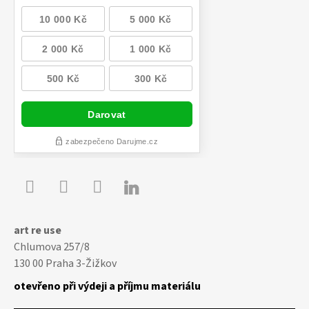

Youtube
Facebook
Instagram
art re use
Chlumova 257/8
130 00 Praha 3-Žižkov
otevřeno při výdeji a příjmu materiálu