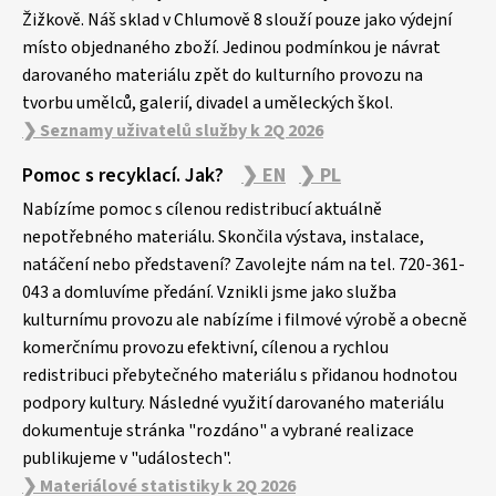
Žižkově. Náš sklad v Chlumově 8 slouží pouze jako výdejní
místo objednaného zboží. Jedinou podmínkou je návrat
darovaného materiálu zpět do kulturního provozu na
tvorbu umělců, galerií, divadel a uměleckých škol.
❯ Seznamy uživatelů služby k 2Q 2026
Pomoc s recyklací. Jak?
❯ EN
❯ PL
Nabízíme pomoc s cílenou redistribucí aktuálně
nepotřebného materiálu. Skončila výstava, instalace,
natáčení nebo představení? Zavolejte nám na tel. 720-361-
043 a domluvíme předání. Vznikli jsme jako služba
kulturnímu provozu ale nabízíme i filmové výrobě a obecně
komerčnímu provozu efektivní, cílenou a rychlou
redistribuci přebytečného materiálu s přidanou hodnotou
podpory kultury. Následné využití darovaného materiálu
dokumentuje stránka "rozdáno" a vybrané realizace
publikujeme v "událostech".
❯ Materiálové statistiky k 2Q 2026