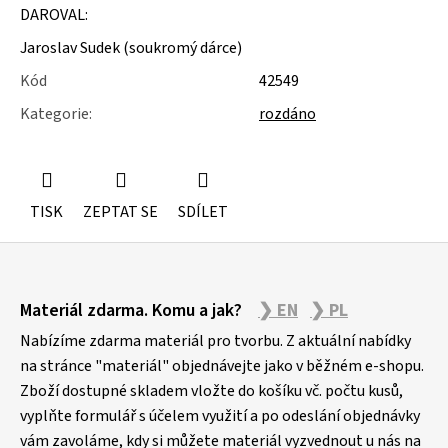
u
DAROVAL:
j
e
Jaroslav Sudek (soukromý dárce)
m
Kód
42549
e
Kategorie
:
rozdáno
NÁSTĚNÁ
STROPNÍ
KONZOLE
6900KS
TISK
ZEPTAT SE
SDÍLET
Z
Materiál zdarma. Komu a jak?
❯ EN
❯ PL
á
p
Nabízíme zdarma materiál pro tvorbu. Z aktuální nabídky
a
na stránce "materiál" objednávejte jako v běžném e-shopu.
Zboží dostupné skladem vložte do košíku vč. počtu kusů,
t
vyplňte formulář s účelem využití a po odeslání objednávky
í
vám zavoláme, kdy si můžete materiál vyzvednout u nás na