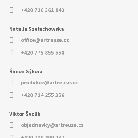
+420 720 361 043
Natalia Szelachowska
office@artreuse.cz
+420 775 855 558
Šimon Sýkora
produkce@artreuse.cz
+420 724 255 356
Viktor Švolík
objednavky@artreuse.cz
+420 739 499 237