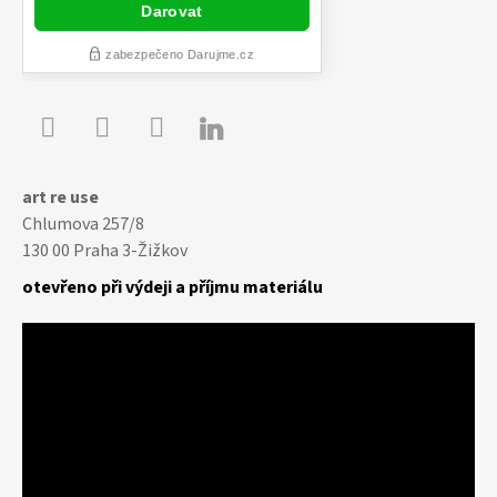

Youtube
Facebook
Instagram
art re use
Chlumova 257/8
130 00 Praha 3-Žižkov
otevřeno při výdeji a příjmu materiálu