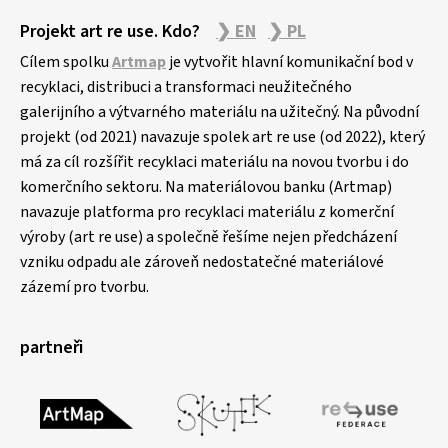
Projekt art re use. Kdo?
❯ EN
❯ PL
Cílem spolku
Artmap
je vytvořit hlavní komunikační bod v
recyklaci, distribuci a transformaci neužitečného
galerijního a výtvarného materiálu na užitečný. Na původní
projekt (od 2021) navazuje spolek art re use (od 2022), který
má za cíl rozšířit recyklaci materiálu na novou tvorbu i do
komerčního sektoru. Na materiálovou banku (Artmap)
navazuje platforma pro recyklaci materiálu z komerční
výroby (art re use) a společně řešíme nejen předcházení
vzniku odpadu ale zároveň nedostatečné materiálové
zázemí pro tvorbu.
partneři