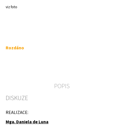
a
viz foto
j
í
t
?
Měrná
Rozdáno
cena:
HLEDAT
POPIS
D
DISKUZE
o
p
o
REALIZACE:
r
u
Mga. Daniela de Luna
č