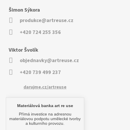
Šimon Sýkora
produkce@artreuse.cz
+420 724 255 356
Viktor Švolík
objednavky@artreuse.cz
+420 739 499 237
darujme.cz/artreuse