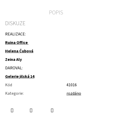
u
j
POPIS
e
m
e
DISKUZE
KOVOVÉ
REALIZACE:
STOJÁNKY
Ruina Office
Helena Čubová
Zeina Aly
DAROVAL:
Gelerie jilská 14
Kód
41016
Kategorie
:
rozdáno