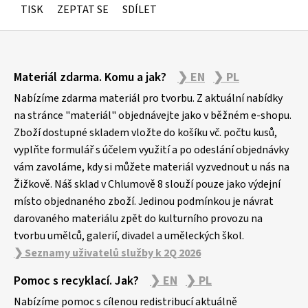
TISK
ZEPTAT SE
SDÍLET
Z
Materiál zdarma. Komu a jak?
❯ EN
❯ PL
á
p
Nabízíme zdarma materiál pro tvorbu. Z aktuální nabídky
a
na stránce "materiál" objednávejte jako v běžném e-shopu.
Zboží dostupné skladem vložte do košíku vč. počtu kusů,
t
vyplňte formulář s účelem využití a po odeslání objednávky
í
vám zavoláme, kdy si můžete materiál vyzvednout u nás na
Žižkově. Náš sklad v Chlumově 8 slouží pouze jako výdejní
místo objednaného zboží. Jedinou podmínkou je návrat
darovaného materiálu zpět do kulturního provozu na
tvorbu umělců, galerií, divadel a uměleckých škol.
❯ Seznamy uživatelů služby k 2Q 2026
Pomoc s recyklací. Jak?
❯ EN
❯ PL
Nabízíme pomoc s cílenou redistribucí aktuálně