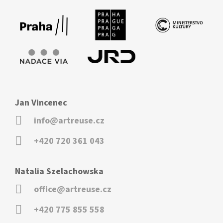
Jan Vincenec
info@artreuse.cz
+420 720 361 043
Natalia Szelachowska
office@artreuse.cz
+420 775 855 558