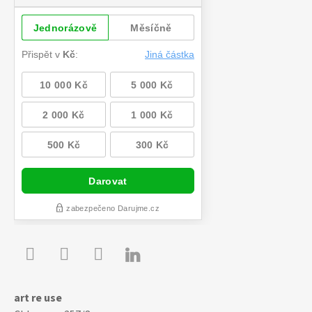

Youtube
Facebook
Instagram
art re use