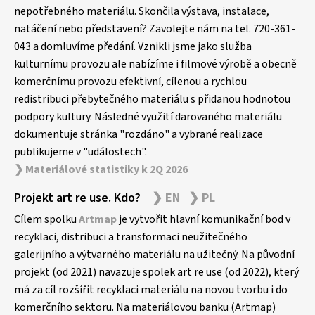
nepotřebného materiálu. Skončila výstava, instalace,
natáčení nebo představení? Zavolejte nám na tel. 720-361-
043 a domluvíme předání. Vznikli jsme jako služba
kulturnímu provozu ale nabízíme i filmové výrobě a obecně
komerčnímu provozu efektivní, cílenou a rychlou
redistribuci přebytečného materiálu s přidanou hodnotou
podpory kultury. Následné využití darovaného materiálu
dokumentuje stránka "rozdáno" a vybrané realizace
publikujeme v "událostech".
❯ Materiálové statistiky k 2Q 2026
Projekt art re use. Kdo?
❯ EN
❯ PL
Cílem spolku
Artmap
je vytvořit hlavní komunikační bod v
recyklaci, distribuci a transformaci neužitečného
galerijního a výtvarného materiálu na užitečný. Na původní
projekt (od 2021) navazuje spolek art re use (od 2022), který
má za cíl rozšířit recyklaci materiálu na novou tvorbu i do
komerčního sektoru. Na materiálovou banku (Artmap)