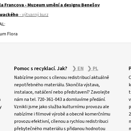
la Francova - Muzeum umění a designu Benešov
owackého
- výtvarný kurz
AL:
ium Flora
Pomoc s recyklací. Jak?
❯ EN
❯ PL
Nabízíme pomoc s cílenou redistribucí aktuálně
C
nepotřebného materiálu. Skončila výstava,
k
instalace, natáčení nebo představení? Zavolejte
t
m
nám na tel. 720-361-043 a domluvíme předání.
v
y
Vznikli jsme jako služba kulturnímu provozu ale
p
nabízíme i filmové výrobě a obecně komerčnímu
2
provozu efektivní, cílenou a rychlou redistribuci
n
přebytečného materiálu s přidanou hodnotou
m