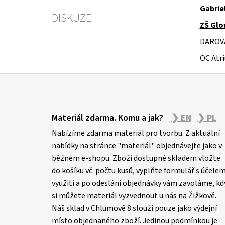
Gabrie
DISKUZE
ZŠ Gl
DAROV
OC Atr
Z
á
Materiál zdarma. Komu a jak?
❯ EN
❯ PL
p
Nabízíme zdarma materiál pro tvorbu. Z aktuální
a
nabídky na stránce "materiál" objednávejte jako v
t
běžném e-shopu. Zboží dostupné skladem vložte
í
do košíku vč. počtu kusů, vyplňte formulář s účele
využití a po odeslání objednávky vám zavoláme, kd
si můžete materiál vyzvednout u nás na Žižkově.
Náš sklad v Chlumově 8 slouží pouze jako výdejní
místo objednaného zboží. Jedinou podmínkou je