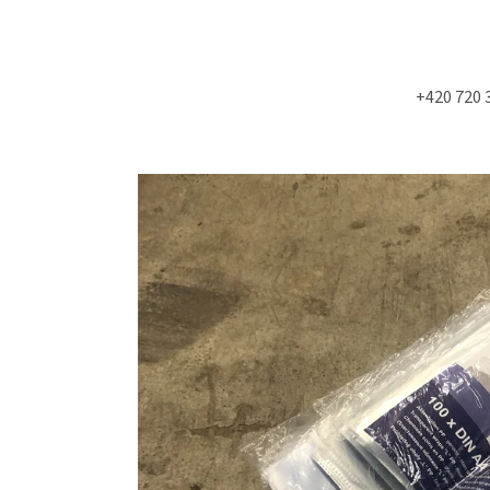
+420 720 
Co potřebujete najít?
HLEDAT
Doporučujeme
NÁSTĚNÁ STROPNÍ KONZOLE 6900KS
MOLITAN Z TOVAR