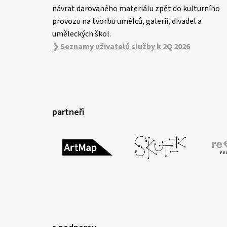
návrat darovaného materiálu zpět do kulturního
provozu na tvorbu umělců, galerií, divadel a
uměleckých škol.
❯ Seznamy uživatelů služby k 2Q 2026
partneři