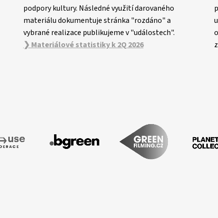
podpory kultury. Následné využití darovaného
p
materiálu dokumentuje stránka "rozdáno" a
u
vybrané realizace publikujeme v "událostech".
o
❯ Materiálové statistiky k 2Q 2026
z