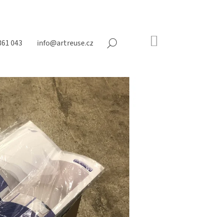
NÁKUPNÍ
361 043
info@artreuse.cz
HLEDAT
KOŠÍK
Prázdný
košík
Následující
NY NA MATRACE