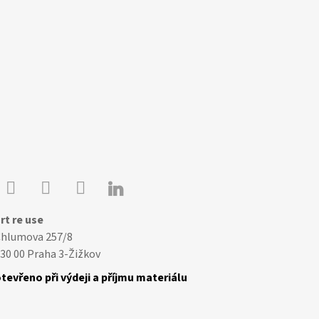

Youtube
Facebook
Instagram
rt re use
Chlumova 257/8
30 00 Praha 3-Žižkov
tevřeno při výdeji a příjmu materiálu