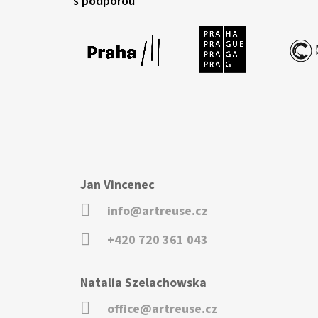
s podporou
Jan Vincenec
info@artreuse.cz
+420 720 361 043
Natalia Szelachowska
office@artreuse.cz