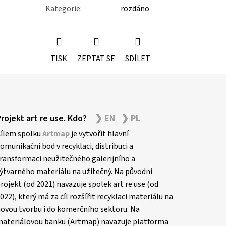
Kategorie
:
rozdáno
TISK
ZEPTAT SE
SDÍLET
Projekt art re use. Kdo?
❯ EN
❯ PL
ílem spolku
Artmap
je vytvořit hlavní
omunikační bod v recyklaci, distribuci a
ransformaci neužitečného galerijního a
ýtvarného materiálu na užitečný. Na původní
rojekt (od 2021) navazuje spolek art re use (od
022), který má za cíl rozšířit recyklaci materiálu na
ovou tvorbu i do komerčního sektoru. Na
ateriálovou banku (Artmap) navazuje platforma