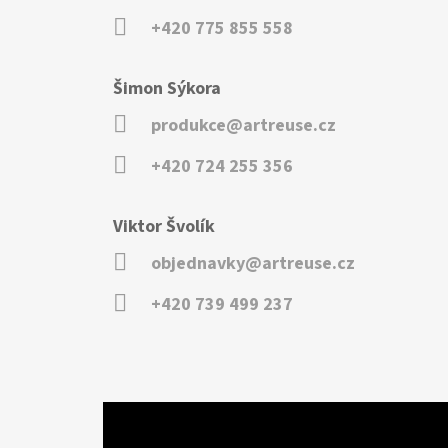
+420 775 855 558
Šimon Sýkora
produkce@artreuse.cz
+420 724 255 356
Viktor Švolík
objednavky@artreuse.cz
+420 739 499 237