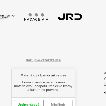
darujme.cz/artreuse
a
1
o