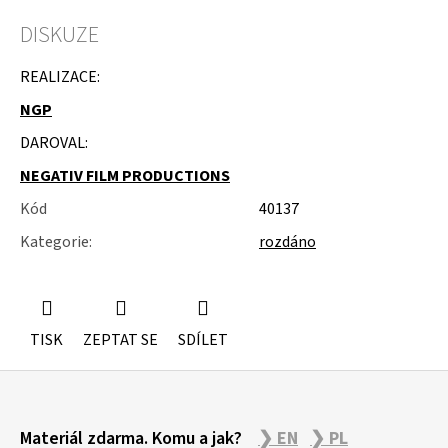
u
j
DISKUZE
e
m
REALIZACE:
e
NGP
STUDIOVÝ
DAROVAL:
MOLITAN
NEGATIV FILM PRODUCTIONS
Kód
40137
Kategorie
:
rozdáno
TISK
ZEPTAT SE
SDÍLET
Z
Materiál zdarma. Komu a jak?
❯ EN
❯ PL