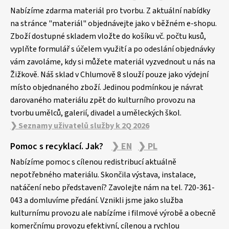
á
p
Nabízíme zdarma materiál pro tvorbu. Z aktuální nabídky
a
na stránce "materiál" objednávejte jako v běžném e-shopu.
Zboží dostupné skladem vložte do košíku vč. počtu kusů,
t
vyplňte formulář s účelem využití a po odeslání objednávky
í
vám zavoláme, kdy si můžete materiál vyzvednout u nás na
Žižkově. Náš sklad v Chlumově 8 slouží pouze jako výdejní
místo objednaného zboží. Jedinou podmínkou je návrat
darovaného materiálu zpět do kulturního provozu na
tvorbu umělců, galerií, divadel a uměleckých škol.
❯ Seznamy uživatelů služby k 2Q 2026
Pomoc s recyklací. Jak?
❯ EN
❯ PL
Nabízíme pomoc s cílenou redistribucí aktuálně
nepotřebného materiálu. Skončila výstava, instalace,
natáčení nebo představení? Zavolejte nám na tel. 720-361-
043 a domluvíme předání. Vznikli jsme jako služba
kulturnímu provozu ale nabízíme i filmové výrobě a obecně
komerčnímu provozu efektivní, cílenou a rychlou