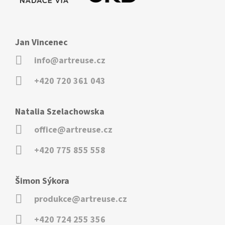
Jan Vincenec
info@artreuse.cz
+420 720 361 043
Natalia Szelachowska
office@artreuse.cz
+420 775 855 558
Šimon Sýkora
produkce@artreuse.cz
+420 724 255 356