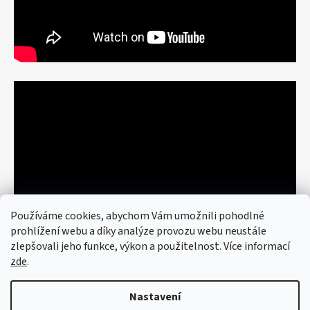
Používáme cookies, abychom Vám umožnili pohodlné
prohlížení webu a díky analýze provozu webu neustále
zlepšovali jeho funkce, výkon a použitelnost. Více informací
zde
.
Nastavení