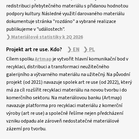
redistribuci přebytečného materiálu s přidanou hodnotou
podpory kultury. Následné využití darovaného materiálu
dokumentuje stránka "rozdáno" a vybrané realizace
publikujeme v "událostech".
❯ Materiálové statistiky k 2Q 2026
Projekt art re use. Kdo?
❯ EN
❯ PL
Cílem spolku
Artmap
je vytvořit hlavní komunikační bod v
recyklaci, distribuci a transformaci neužitečného
galerijního a výtvarného materiálu na užitečný. Na původní
projekt (od 2021) navazuje spolek art re use (od 2022), který
má za cíl rozšířit recyklaci materiálu na novou tvorbu i do
komerčního sektoru. Na materiálovou banku (Artmap)
navazuje platforma pro recyklaci materiálu z komerční
výroby (art re use) a společně řešíme nejen předcházení
vzniku odpadu ale zároveň nedostatečné materiálové
zázemí pro tvorbu.