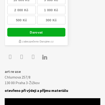

Youtube
Facebook
Instagram
art re use
Chlumova 257/8
130 00 Praha 3-Žižkov
otevřeno při výdeji a příjmu materiálu