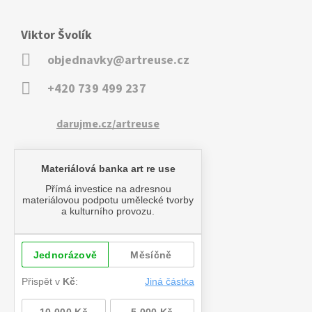
Viktor Švolík
objednavky@artreuse.cz
+420 739 499 237
darujme.cz/artreuse