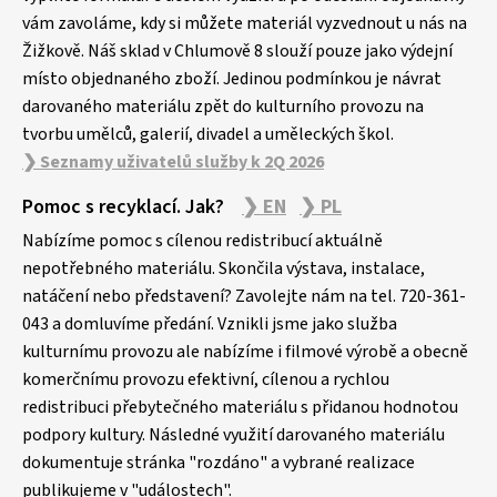
í
vám zavoláme, kdy si můžete materiál vyzvednout u nás na
Žižkově. Náš sklad v Chlumově 8 slouží pouze jako výdejní
místo objednaného zboží. Jedinou podmínkou je návrat
darovaného materiálu zpět do kulturního provozu na
tvorbu umělců, galerií, divadel a uměleckých škol.
❯ Seznamy uživatelů služby k 2Q 2026
Pomoc s recyklací. Jak?
❯ EN
❯ PL
Nabízíme pomoc s cílenou redistribucí aktuálně
nepotřebného materiálu. Skončila výstava, instalace,
natáčení nebo představení? Zavolejte nám na tel. 720-361-
043 a domluvíme předání. Vznikli jsme jako služba
kulturnímu provozu ale nabízíme i filmové výrobě a obecně
komerčnímu provozu efektivní, cílenou a rychlou
redistribuci přebytečného materiálu s přidanou hodnotou
podpory kultury. Následné využití darovaného materiálu
dokumentuje stránka "rozdáno" a vybrané realizace
publikujeme v "událostech".