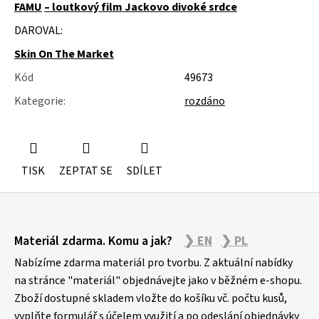
u
FAMU
– loutkový film Jackovo divoké srdce
j
DAROVAL:
e
m
Skin On The Market
e
Kód
49673
NÁSTĚNÁ
Kategorie
:
rozdáno
STROPNÍ
KONZOLE
6900KS
TISK
ZEPTAT SE
SDÍLET
Z
Materiál zdarma. Komu a jak?
❯ EN
❯ PL
á
p
Nabízíme zdarma materiál pro tvorbu. Z aktuální nabídky
a
na stránce "materiál" objednávejte jako v běžném e-shopu.
Zboží dostupné skladem vložte do košíku vč. počtu kusů,
t
vyplňte formulář s účelem využití a po odeslání objednávky