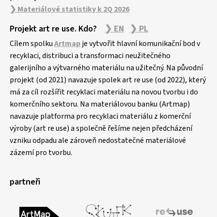
❯ Materiálové statistiky k 2Q 2026
Projekt art re use. Kdo?
❯ EN
❯ PL
Cílem spolku
Artmap
je vytvořit hlavní komunikační bod v
recyklaci, distribuci a transformaci neužitečného
galerijního a výtvarného materiálu na užitečný. Na původní
projekt (od 2021) navazuje spolek art re use (od 2022), který
má za cíl rozšířit recyklaci materiálu na novou tvorbu i do
komerčního sektoru. Na materiálovou banku (Artmap)
navazuje platforma pro recyklaci materiálu z komerční
výroby (art re use) a společně řešíme nejen předcházení
vzniku odpadu ale zároveň nedostatečné materiálové
zázemí pro tvorbu.
partneři