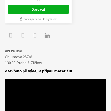

Youtube
Facebook
Instagram
art re use
Chlumova 257/8
130 00 Praha 3-Žižkov
otevřeno při výdeji a příjmu materiálu