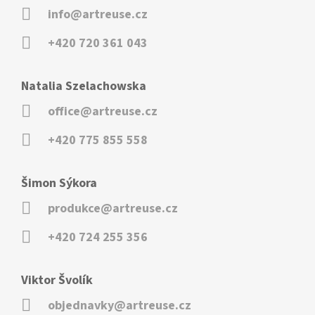
info@artreuse.cz
+420 720 361 043
Natalia Szelachowska
office@artreuse.cz
+420 775 855 558
Šimon Sýkora
produkce@artreuse.cz
+420 724 255 356
Viktor Švolík
objednavky@artreuse.cz