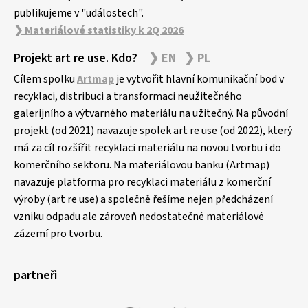
publikujeme v "událostech".
❯ Materiálové statistiky k 2Q 2026
Projekt art re use. Kdo?
❯ EN
❯ PL
Cílem spolku
Artmap
je vytvořit hlavní komunikační bod v
recyklaci, distribuci a transformaci neužitečného
galerijního a výtvarného materiálu na užitečný. Na původní
projekt (od 2021) navazuje spolek art re use (od 2022), který
má za cíl rozšířit recyklaci materiálu na novou tvorbu i do
komerčního sektoru. Na materiálovou banku (Artmap)
navazuje platforma pro recyklaci materiálu z komerční
výroby (art re use) a společně řešíme nejen předcházení
vzniku odpadu ale zároveň nedostatečné materiálové
zázemí pro tvorbu.
partneři