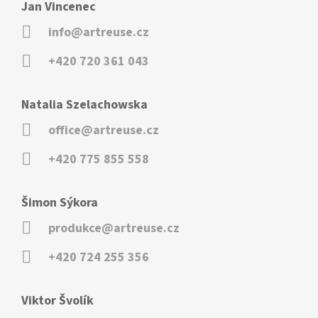
Jan Vincenec
info@artreuse.cz
+420 720 361 043
Natalia Szelachowska
office@artreuse.cz
+420 775 855 558
Šimon Sýkora
produkce@artreuse.cz
+420 724 255 356
Viktor Švolík