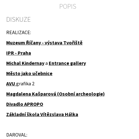
u
POPIS
j
e
DISKUZE
m
e
REALIZACE:
SKŘÍŇKA
Muzeum Říčany - výstava Tvořiště
NA
KOLEČKÁCH
IPR - Praha
Michal Kindernay
a
Entrance gallery
Město jako učebnice
AVU
grafika 2
Magdalena Kašparová (Osobní archeologie)
Divadlo APROPO
Základní škola Vítězslava Hálka
DAROVAL: