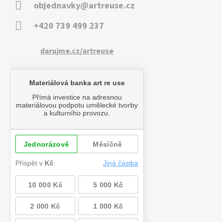
objednavky@artreuse.cz
+420 739 499 237
darujme.cz/artreuse