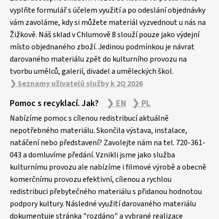
t
vyplňte formulář s účelem využití a po odeslání objednávky
í
vám zavoláme, kdy si můžete materiál vyzvednout u nás na
Žižkově. Náš sklad v Chlumově 8 slouží pouze jako výdejní
místo objednaného zboží. Jedinou podmínkou je návrat
darovaného materiálu zpět do kulturního provozu na
tvorbu umělců, galerií, divadel a uměleckých škol.
❯ Seznamy uživatelů služby k 2Q 2026
Pomoc s recyklací. Jak?
❯ EN
❯ PL
Nabízíme pomoc s cílenou redistribucí aktuálně
nepotřebného materiálu. Skončila výstava, instalace,
natáčení nebo představení? Zavolejte nám na tel. 720-361-
043 a domluvíme předání. Vznikli jsme jako služba
kulturnímu provozu ale nabízíme i filmové výrobě a obecně
komerčnímu provozu efektivní, cílenou a rychlou
redistribuci přebytečného materiálu s přidanou hodnotou
podpory kultury. Následné využití darovaného materiálu
dokumentuje stránka "rozdáno" a vybrané realizace