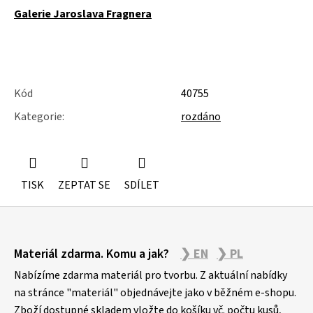
Galerie Jaroslava Fragnera
Kód
40755
Kategorie
:
rozdáno
TISK
ZEPTAT SE
SDÍLET
Z
Materiál zdarma. Komu a jak?
❯ EN
❯ PL
á
p
Nabízíme zdarma materiál pro tvorbu. Z aktuální nabídky
a
na stránce "materiál" objednávejte jako v běžném e-shopu.
Zboží dostupné skladem vložte do košíku vč. počtu kusů,