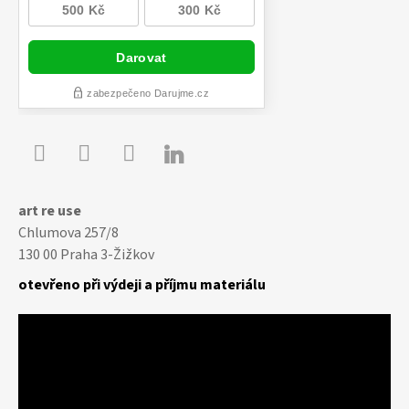

Youtube
Facebook
Instagram
art re use
Chlumova 257/8
130 00 Praha 3-Žižkov
otevřeno při výdeji a příjmu materiálu