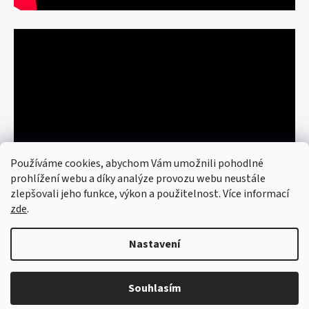
Používáme cookies, abychom Vám umožnili pohodlné
prohlížení webu a díky analýze provozu webu neustále
zlepšovali jeho funkce, výkon a použitelnost. Více informací
zde
.
Nastavení
Vytvořil Shoptet
© 2026 art re use. Všechna práva
vyhrazena.
Upravit nastavení cookies
Souhlasím