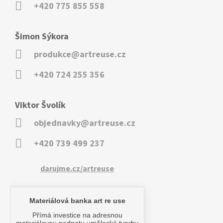
+420 775 855 558
Šimon Sýkora
produkce@artreuse.cz
+420 724 255 356
Viktor Švolík
objednavky@artreuse.cz
+420 739 499 237
darujme.cz/artreuse