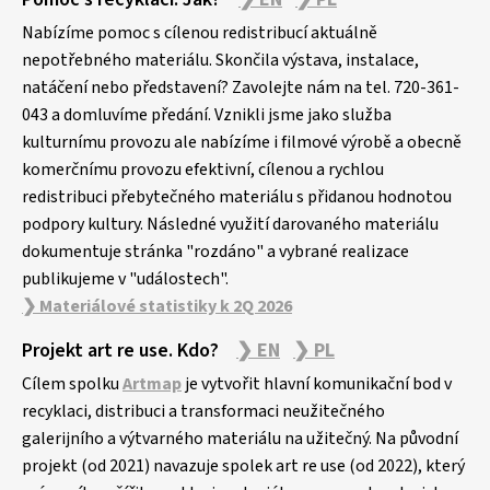
Nabízíme pomoc s cílenou redistribucí aktuálně
nepotřebného materiálu. Skončila výstava, instalace,
natáčení nebo představení? Zavolejte nám na tel. 720-361-
043 a domluvíme předání. Vznikli jsme jako služba
kulturnímu provozu ale nabízíme i filmové výrobě a obecně
komerčnímu provozu efektivní, cílenou a rychlou
redistribuci přebytečného materiálu s přidanou hodnotou
podpory kultury. Následné využití darovaného materiálu
dokumentuje stránka "rozdáno" a vybrané realizace
publikujeme v "událostech".
❯ Materiálové statistiky k 2Q 2026
Projekt art re use. Kdo?
❯ EN
❯ PL
Cílem spolku
Artmap
je vytvořit hlavní komunikační bod v
recyklaci, distribuci a transformaci neužitečného
galerijního a výtvarného materiálu na užitečný. Na původní
projekt (od 2021) navazuje spolek art re use (od 2022), který