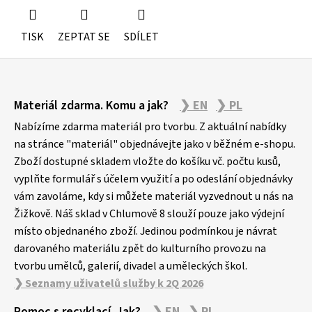
TISK
ZEPTAT SE
SDÍLET
Z
Materiál zdarma. Komu a jak?
❯ EN
❯ PL
á
p
Nabízíme zdarma materiál pro tvorbu. Z aktuální nabídky
a
na stránce "materiál" objednávejte jako v běžném e-shopu.
Zboží dostupné skladem vložte do košíku vč. počtu kusů,
t
vyplňte formulář s účelem využití a po odeslání objednávky
í
vám zavoláme, kdy si můžete materiál vyzvednout u nás na
Žižkově. Náš sklad v Chlumově 8 slouží pouze jako výdejní
místo objednaného zboží. Jedinou podmínkou je návrat
darovaného materiálu zpět do kulturního provozu na
tvorbu umělců, galerií, divadel a uměleckých škol.
❯ Seznamy uživatelů služby k 2Q 2026
Pomoc s recyklací. Jak?
❯ EN
❯ PL