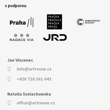
s podporou
Jan Vincenec
info@artreuse.cz
+420 720 361 043
Natalia Szelachowska
office@artreuse.cz