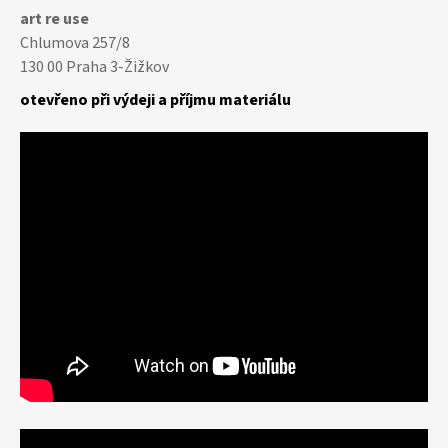
art re use
Chlumova 257/8
130 00 Praha 3-Žižkov
otevřeno při výdeji a příjmu materiálu