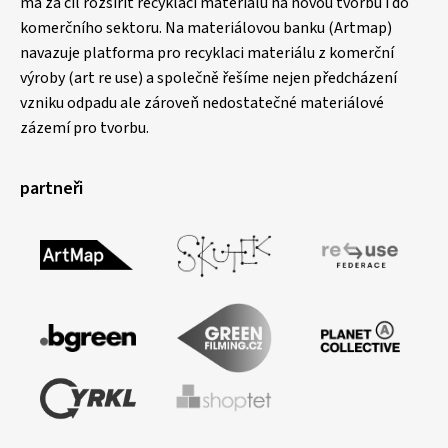
má za cíl rozšířit recyklaci materiálu na novou tvorbu i do
komerčního sektoru. Na materiálovou banku (Artmap)
navazuje platforma pro recyklaci materiálu z komerční
výroby (art re use) a společně řešíme nejen předcházení
vzniku odpadu ale zároveň nedostatečné materiálové
zázemí pro tvorbu.
partneři