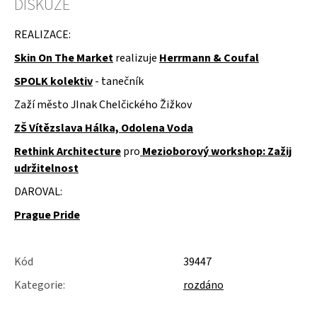
DISKUZE
u
j
e
REALIZACE:
m
Skin On The Market
realizuje
Herrmann & Coufal
e
SPOLK kolektiv
- tanečník
SLOŽKY
A
Zaží město JInak Chelčického Žižkov
POŘADNÍKY
ZŠ Vítězslava Hálka, Odolena Voda
Rethink Architecture
pro
Mezioborový workshop: Zažij
udržitelnost
DAROVAL:
Prague Pride
Kód
39447
Kategorie
:
rozdáno