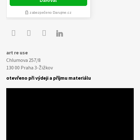

Youtube
Facebook
Instagram
art re use
Chlumova 257/8
130 00 Praha 3-Žižkov
otevřeno při výdeji a příjmu materiálu