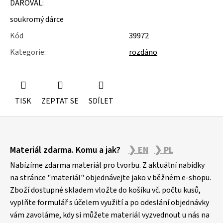
DAROVAL:
u
j
soukromý dárce
e
m
Kód
39972
e
Kategorie
:
rozdáno
KOVOVÉ
STOJÁNKY
TISK
ZEPTAT SE
SDÍLET
Z
Materiál zdarma. Komu a jak?
❯ EN
❯ PL
á
p
Nabízíme zdarma materiál pro tvorbu. Z aktuální nabídky
a
na stránce "materiál" objednávejte jako v běžném e-shopu.
Zboží dostupné skladem vložte do košíku vč. počtu kusů,
t
vyplňte formulář s účelem využití a po odeslání objednávky
í
vám zavoláme, kdy si můžete materiál vyzvednout u nás na