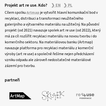
Projekt art re use. Kdo?
❯ EN
❯ PL
Cílem spolku
Artmap
je vytvořit hlavní komunikační bod v
recyklaci, distribuci a transformaci neužitečného
galerijního a výtvarného materiálu na užitečný. Na původní
projekt (od 2021) navazuje spolek art re use (od 2022), který
má za cíl rozšířit recyklaci materiálu na novou tvorbu i do
komerčního sektoru. Na materiálovou banku (Artmap)
navazuje platforma pro recyklaci materiálu z komerční
výroby (art re use) a společně řešíme nejen předcházení
vzniku odpadu ale zároveň nedostatečné materiálové
zázemí pro tvorbu.
partneři