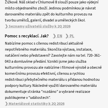
Žižkově. Náš sklad v Chlumově 8 slouží pouze jako výdejní
místo objednaného zboží. Jedinou podmínkou je návrat
darovaného materiálu zpět do kulturního provozu na
tvorbu umělců, galerií, divadel a uměleckých škol.
❯ Seznamy uživatelů služby k 2Q 2026
Pomoc s recyklací. Jak?
❯ EN
❯ PL
Nabízíme pomoc s cílenou redistribucí aktuálně
nepotřebného materiálu. Skončila výstava, instalace,
natáčení nebo představení? Zavolejte nám na tel. 720-361-
043 a domluvíme předání. Vznikli jsme jako služba
kulturnímu provozu ale nabízíme i filmové výrobě a obecně
komerčnímu provozu efektivní, cílenou a rychlou
redistribuci přebytečného materiálu s přidanou hodnotou
podpory kultury. Následné využití darovaného materiálu
dokumentuje stránka "rozdáno" a vybrané realizace
publikujeme v "událostech".
❯ Materiálové statistiky k 2Q 2026