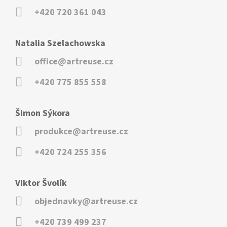
+420 720 361 043
Natalia Szelachowska
office@artreuse.cz
+420 775 855 558
Šimon Sýkora
produkce@artreuse.cz
+420 724 255 356
Viktor Švolík
objednavky@artreuse.cz
+420 739 499 237