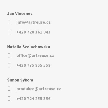
Jan Vincenec
info@artreuse.cz
+420 720 361 043
Natalia Szelachowska
office@artreuse.cz
+420 775 855 558
Šimon Sýkora
produkce@artreuse.cz
+420 724 255 356