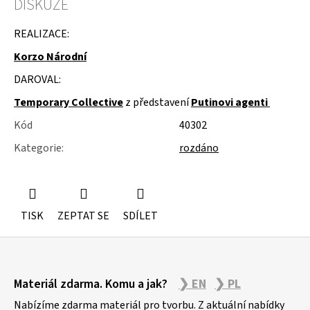
DISKUZE
u
j
e
REALIZACE:
m
Korzo Národní
e
DAROVAL:
MOLITAN
Z
Temporary Collective
z představení
Putinovi agenti
TOVARNY
NA
Kód
40302
MATRACE
Kategorie
:
rozdáno
TISK
ZEPTAT SE
SDÍLET
Z
Materiál zdarma. Komu a jak?
❯ EN
❯ PL
á
p
Nabízíme zdarma materiál pro tvorbu. Z aktuální nabídky