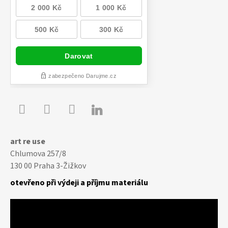

Youtube
Facebook
Instagram
art re use
Chlumova 257/8
130 00 Praha 3-Žižkov
otevřeno při výdeji a příjmu materiálu