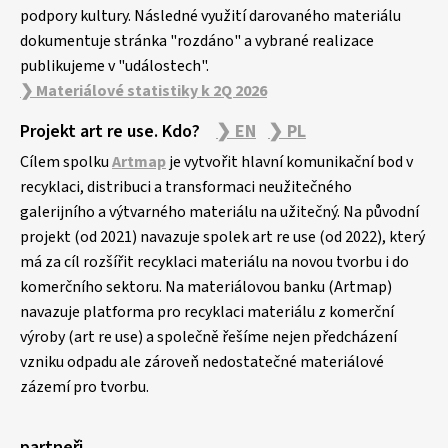
podpory kultury. Následné využití darovaného materiálu
dokumentuje stránka "rozdáno" a vybrané realizace
publikujeme v "událostech".
❯ Materiálové statistiky k 2Q 2026
Projekt art re use. Kdo?
❯ EN
❯ PL
Cílem spolku
Artmap
je vytvořit hlavní komunikační bod v
recyklaci, distribuci a transformaci neužitečného
galerijního a výtvarného materiálu na užitečný. Na původní
projekt (od 2021) navazuje spolek art re use (od 2022), který
má za cíl rozšířit recyklaci materiálu na novou tvorbu i do
komerčního sektoru. Na materiálovou banku (Artmap)
navazuje platforma pro recyklaci materiálu z komerční
výroby (art re use) a společně řešíme nejen předcházení
vzniku odpadu ale zároveň nedostatečné materiálové
zázemí pro tvorbu.
partneři