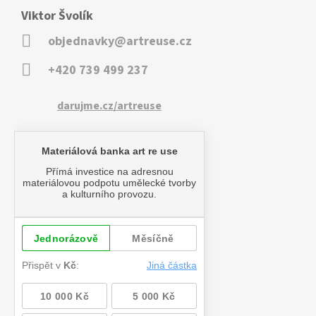
Viktor Švolík
objednavky@artreuse.cz
+420 739 499 237
darujme.cz/artreuse