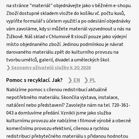
a
na stránce "materiál" objednávejte jako v běžném e-shopu.
Zboží dostupné skladem vložte do košíku vč. počtu kusů,
t
vyplňte formulář s účelem využití a po odeslání objednávky
í
vám zavoláme, kdy si můžete materiál vyzvednout u nás na
Žižkově. Náš sklad v Chlumově 8 slouží pouze jako výdejní
místo objednaného zboží. Jedinou podmínkou je návrat
darovaného materiálu zpět do kulturního provozu na
tvorbu umělců, galerií, divadel a uměleckých škol.
❯ Seznamy uživatelů služby k 2Q 2026
Pomoc s recyklací. Jak?
❯ EN
❯ PL
Nabízíme pomoc s cílenou redistribucí aktuálně
nepotřebného materiálu. Skončila výstava, instalace,
natáčení nebo představení? Zavolejte nám na tel. 720-361-
043 a domluvíme předání. Vznikli jsme jako služba
kulturnímu provozu ale nabízíme i filmové výrobě a obecně
komerčnímu provozu efektivní, cílenou a rychlou
redistribuci přebytečného materiálu s přidanou hodnotou