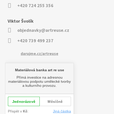
+420 724 255 356
Viktor Švolík
objednavky@artreuse.cz
+420 739 499 237
darujme.cz/artreuse