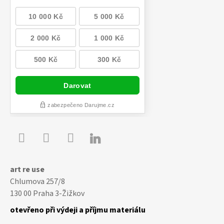

Youtube
Facebook
Instagram
art re use
Chlumova 257/8
130 00 Praha 3-Žižkov
otevřeno při výdeji a příjmu materiálu