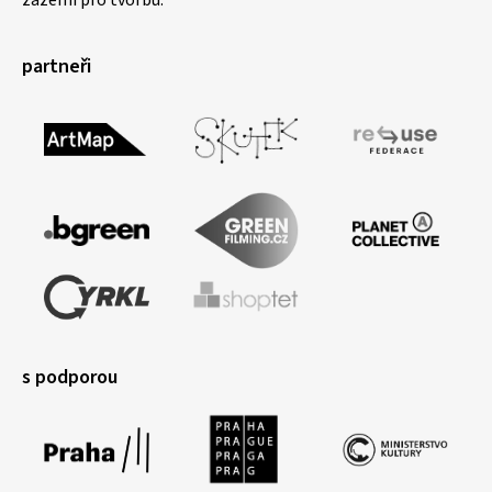
zázemí pro tvorbu.
partneři
s podporou