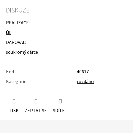
u
j
DISKUZE
e
m
REALIZACE:
e
Úl
SKŘÍŇKA
DAROVAL:
NA
KOLEČKÁCH
soukromý dárce
Kód
40617
Kategorie
:
rozdáno
TISK
ZEPTAT SE
SDÍLET