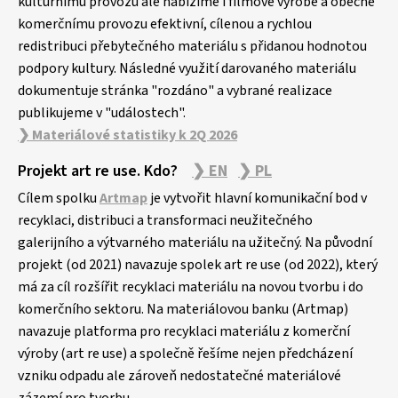
kulturnímu provozu ale nabízíme i filmové výrobě a obecně
komerčnímu provozu efektivní, cílenou a rychlou
redistribuci přebytečného materiálu s přidanou hodnotou
podpory kultury. Následné využití darovaného materiálu
dokumentuje stránka "rozdáno" a vybrané realizace
publikujeme v "událostech".
❯ Materiálové statistiky k 2Q 2026
Projekt art re use. Kdo?
❯ EN
❯ PL
Cílem spolku
Artmap
je vytvořit hlavní komunikační bod v
recyklaci, distribuci a transformaci neužitečného
galerijního a výtvarného materiálu na užitečný. Na původní
projekt (od 2021) navazuje spolek art re use (od 2022), který
má za cíl rozšířit recyklaci materiálu na novou tvorbu i do
komerčního sektoru. Na materiálovou banku (Artmap)
navazuje platforma pro recyklaci materiálu z komerční
výroby (art re use) a společně řešíme nejen předcházení
vzniku odpadu ale zároveň nedostatečné materiálové