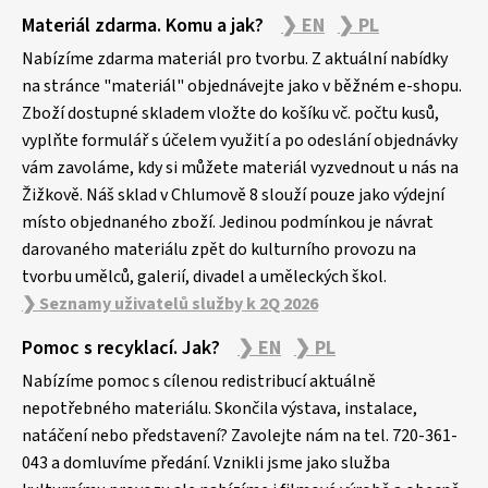
Z
Materiál zdarma. Komu a jak?
❯ EN
❯ PL
á
p
Nabízíme zdarma materiál pro tvorbu. Z aktuální nabídky
a
na stránce "materiál" objednávejte jako v běžném e-shopu.
Zboží dostupné skladem vložte do košíku vč. počtu kusů,
t
vyplňte formulář s účelem využití a po odeslání objednávky
í
vám zavoláme, kdy si můžete materiál vyzvednout u nás na
Žižkově. Náš sklad v Chlumově 8 slouží pouze jako výdejní
místo objednaného zboží. Jedinou podmínkou je návrat
darovaného materiálu zpět do kulturního provozu na
tvorbu umělců, galerií, divadel a uměleckých škol.
❯ Seznamy uživatelů služby k 2Q 2026
Pomoc s recyklací. Jak?
❯ EN
❯ PL
Nabízíme pomoc s cílenou redistribucí aktuálně
nepotřebného materiálu. Skončila výstava, instalace,
natáčení nebo představení? Zavolejte nám na tel. 720-361-
043 a domluvíme předání. Vznikli jsme jako služba