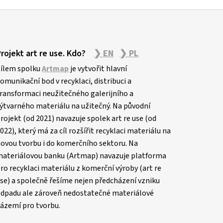
Projekt art re use. Kdo?
❯ EN
❯ PL
ílem spolku
Artmap
je vytvořit hlavní
omunikační bod v recyklaci, distribuci a
ransformaci neužitečného galerijního a
ýtvarného materiálu na užitečný. Na původní
rojekt (od 2021) navazuje spolek art re use (od
022), který má za cíl rozšířit recyklaci materiálu na
ovou tvorbu i do komerčního sektoru. Na
ateriálovou banku (Artmap) navazuje platforma
ro recyklaci materiálu z komerční výroby (art re
se) a společně řešíme nejen předcházení vzniku
dpadu ale zároveň nedostatečné materiálové
ázemí pro tvorbu.