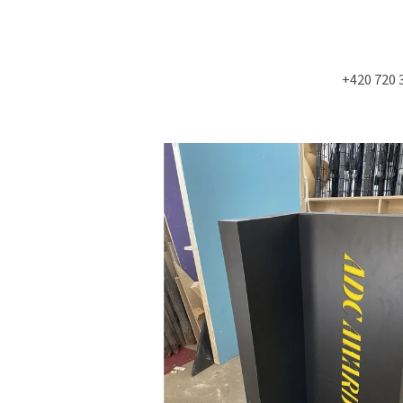
+420 720 
Co potřebujete najít?
HLEDAT
Doporučujeme
NÁSTĚNÁ STROPNÍ KONZOLE 6900KS
STUDIOVÝ MOLITA