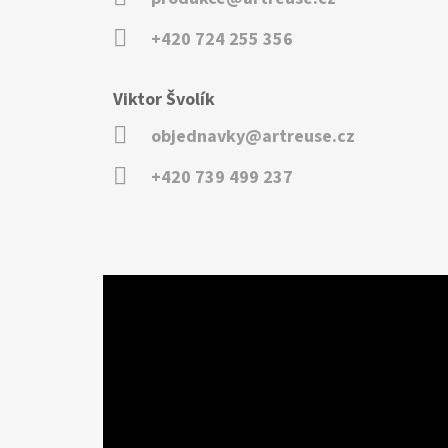
+420 724 255 356
Viktor Švolík
objednavky@artreuse.cz
+420 739 499 237