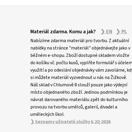
Z
á
Materiál zdarma. Komu a jak?
❯ EN
❯ PL
p
Nabízíme zdarma materiál pro tvorbu. Z aktuální
a
nabídky na stránce "materiál" objednávejte jako v
t
běžném e-shopu. Zboží dostupné skladem vložte
í
do košíku vč. počtu kusů, vyplňte formulář s účele
využití a po odeslání objednávky vám zavoláme, kd
si můžete materiál vyzvednout u nás na Žižkově.
Náš sklad v Chlumově 8 slouží pouze jako výdejní
místo objednaného zboží. Jedinou podmínkou je
návrat darovaného materiálu zpět do kulturního
provozu na tvorbu umělců, galerií, divadel a
uměleckých škol.
❯ Seznamy uživatelů služby k 2Q 2026