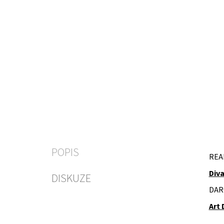
POPIS
REA
Diva
DISKUZE
DAR
Art 