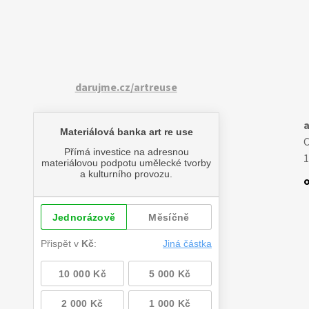
darujme.cz/artreuse
a
1
o