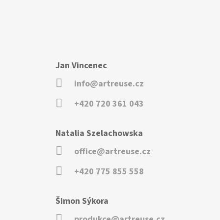
Jan Vincenec
info@artreuse.cz
+420 720 361 043
Natalia Szelachowska
office@artreuse.cz
+420 775 855 558
Šimon Sýkora
produkce@artreuse.cz