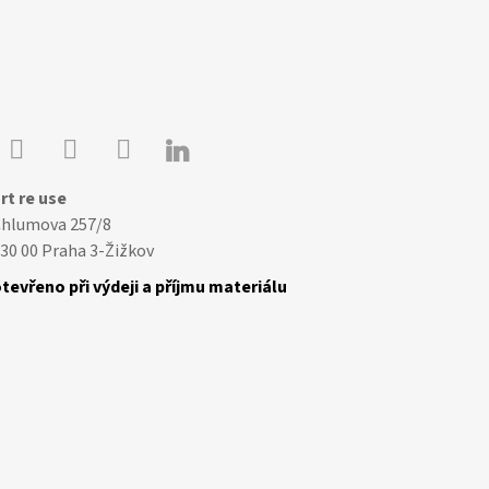

Youtube
Facebook
Instagram
rt re use
Chlumova 257/8
30 00 Praha 3-Žižkov
tevřeno při výdeji a příjmu materiálu