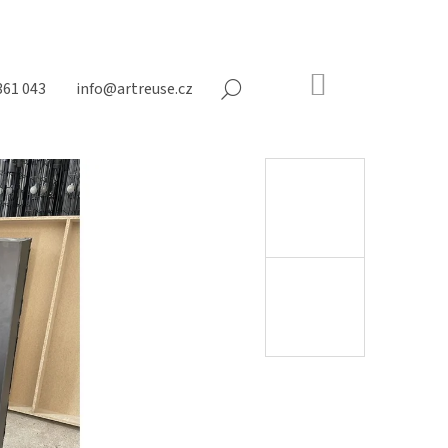
NÁKUPNÍ
361 043
info@artreuse.cz
HLEDAT
KOŠÍK
Prázdný
košík
Následující
N