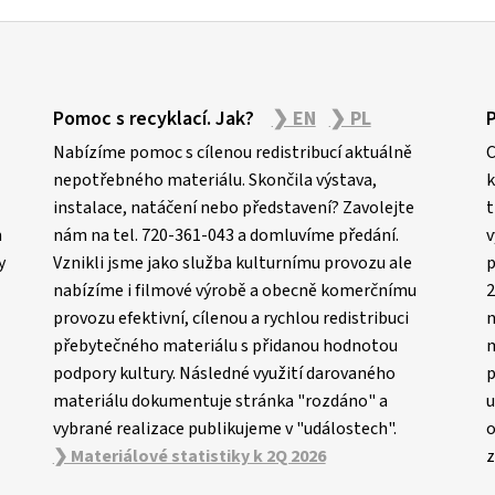
Pomoc s recyklací. Jak?
❯ EN
❯ PL
Nabízíme pomoc s cílenou redistribucí aktuálně
C
nepotřebného materiálu. Skončila výstava,
k
instalace, natáčení nebo představení? Zavolejte
t
m
nám na tel. 720-361-043 a domluvíme předání.
v
y
Vznikli jsme jako služba kulturnímu provozu ale
p
nabízíme i filmové výrobě a obecně komerčnímu
2
provozu efektivní, cílenou a rychlou redistribuci
n
přebytečného materiálu s přidanou hodnotou
m
podpory kultury. Následné využití darovaného
p
materiálu dokumentuje stránka "rozdáno" a
u
vybrané realizace publikujeme v "událostech".
o
❯ Materiálové statistiky k 2Q 2026
z