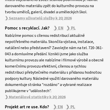
darovaného materiálu zpět do kulturního provozu na
tvorbu umělců, galerií, divadel a uměleckých škol.
❯ Seznamy uživatelů služby k 2Q 2026
Pomoc s recyklací. Jak?
❯ EN
❯ PL
Nabízíme pomoc s cílenou redistribucí aktuálně
nepotřebného materiálu. Skončila výstava, instalace,
natáčení nebo představení? Zavolejte nám na tel. 720-361-
043 a domluvíme předání. Vznikli jsme jako služba
kulturnímu provozu ale nabízíme i filmové výrobě a obecně
komerčnímu provozu efektivní, cílenou a rychlou
redistribuci přebytečného materiálu s přidanou hodnotou
podpory kultury. Následné využití darovaného materiálu
dokumentuje stránka "rozdáno" a vybrané realizace
publikujeme v "událostech".
❯ Materiálové statistiky k 2Q 2026
Projekt art re use. Kdo?
❯ EN
❯ PL