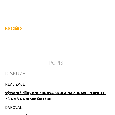
a
j
í
t
Měrná
Rozdáno
?
cena:
POPIS
HLEDAT
DISKUZE
D
REALIZACE:
o
p
výtvarné dílny pro ZDRAVÁ ŠKOLA NA ZDRAVÉ PLANETĚ:
o
ZŠ A MŠ Na dlouhém lánu
r
u
DAROVAL:
č