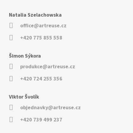
Natalia Szelachowska
office@artreuse.cz
+420 775 855 558
Šimon Sýkora
produkce@artreuse.cz
+420 724 255 356
Viktor Švolík
objednavky@artreuse.cz
+420 739 499 237