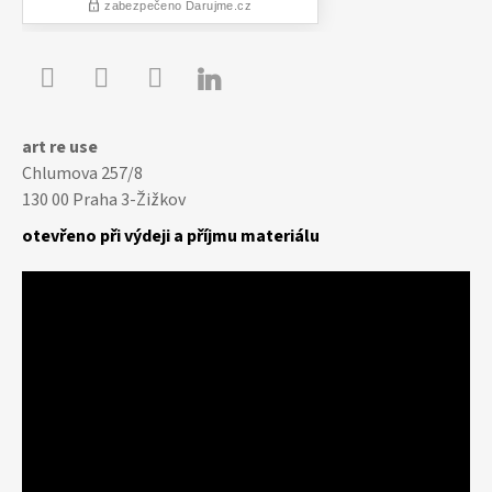

Youtube
Facebook
Instagram
art re use
Chlumova 257/8
130 00 Praha 3-Žižkov
otevřeno při výdeji a příjmu materiálu