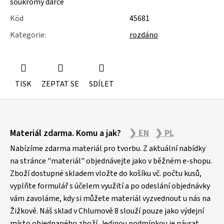
soukromý dárce
u
j
Kód
45681
e
m
Kategorie
:
rozdáno
e
KOLEČKOVÉ
ŽIDLE
POJÍZDNÉ
TISK
ZEPTAT SE
SDÍLET
Z
Materiál zdarma. Komu a jak?
❯ EN
❯ PL
á
p
Nabízíme zdarma materiál pro tvorbu. Z aktuální nabídky
a
na stránce "materiál" objednávejte jako v běžném e-shopu.
Zboží dostupné skladem vložte do košíku vč. počtu kusů,
t
vyplňte formulář s účelem využití a po odeslání objednávky
í
vám zavoláme, kdy si můžete materiál vyzvednout u nás na
Žižkově. Náš sklad v Chlumově 8 slouží pouze jako výdejní
místo objednaného zboží. Jedinou podmínkou je návrat