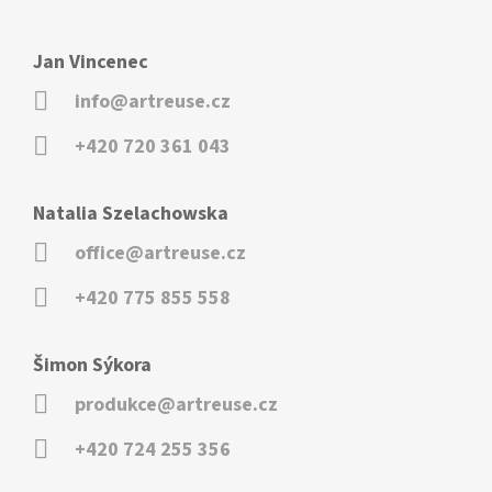
Jan Vincenec
info@artreuse.cz
+420 720 361 043
Natalia Szelachowska
office@artreuse.cz
+420 775 855 558
Šimon Sýkora
produkce@artreuse.cz
+420 724 255 356