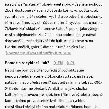
a
na stránce "materiál" objednávejte jako v běžném e-shopu.
Zboží dostupné skladem vložte do košíku vč. počtu kusů,
t
vyplňte formulář s účelem využití a po odeslání objednávky
í
vám zavoláme, kdy si můžete materiál vyzvednout u nás na
Žižkově. Náš sklad v Chlumově 8 slouží pouze jako výdejní
místo objednaného zboží. Jedinou podmínkou je návrat
darovaného materiálu zpět do kulturního provozu na
tvorbu umělců, galerií, divadel a uměleckých škol.
❯ Seznamy uživatelů služby k 2Q 2026
Pomoc s recyklací. Jak?
❯ EN
❯ PL
Nabízíme pomoc s cílenou redistribucí aktuálně
nepotřebného materiálu. Skončila výstava, instalace,
natáčení nebo představení? Zavolejte nám na tel. 720-361-
043 a domluvíme předání. Vznikli jsme jako služba
kulturnímu provozu ale nabízíme i filmové výrobě a obecně
komerčnímu provozu efektivní, cílenou a rychlou
redistribuci přebytečného materiálu s přidanou hodnotou