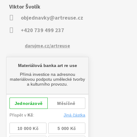
Viktor Švolík
objednavky@artreuse.cz
+420 739 499 237
darujme.cz/artreuse