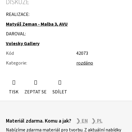
DISKUZE
u
j
e
REALIZACE:
m
Matyáš Zeman - Malba 3, AVU
e
DAROVAL:
ŽIDLE
200KS
Volesky Gallery
ČESKÝ
KRUMLOV
Kód
42073
Kategorie
:
rozdáno
TISK
ZEPTAT SE
SDÍLET
Z
Materiál zdarma. Komu a jak?
❯ EN
❯ PL
á
p
Nabízíme zdarma materiál pro tvorbu. Z aktuální nabídky