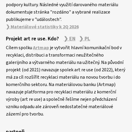
podpory kultury. Následné využití darovaného materiálu
dokumentuje stránka "rozdáno" a vybrané realizace
publikujeme v "událostech".
❯ Materiálové statistiky k 2Q 2026
Projekt art re use. Kdo?
❯ EN
❯ PL
Cílem spolku
Artmap
je vytvořit hlavní komunikační bod v
recyklaci, distribuci a transformaci neužitečného
galerijního a výtvarného materiálu na užitečný. Na původní
projekt (od 2021) navazuje spolek art re use (od 2022), který
má za cíl rozšířit recyklaci materiálu na novou tvorbu i do
komerčního sektoru. Na materiálovou banku (Artmap)
navazuje platforma pro recyklaci materiálu z komerční
výroby (art re use) a společně řešíme nejen předcházení
vzniku odpadu ale zároveň nedostatečné materiálové
zázemí pro tvorbu.
partneři