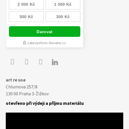

Youtube
Facebook
Instagram
art re use
Chlumova 257/8
130 00 Praha 3-Žižkov
otevřeno při výdeji a příjmu materiálu