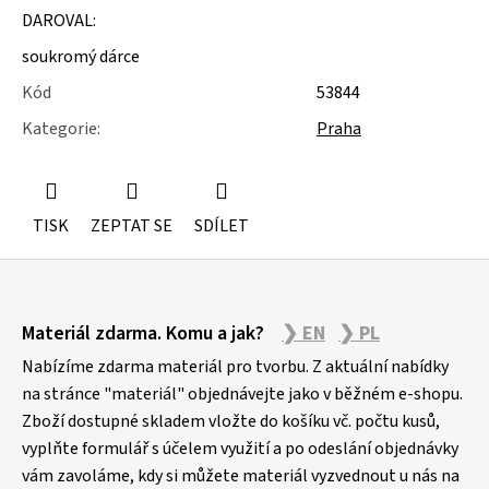
u
DAROVAL:
j
e
soukromý dárce
m
e
Kód
53844
Kategorie
:
Praha
SLOŽKY
A
POŘADNÍKY
TISK
ZEPTAT SE
SDÍLET
Z
Materiál zdarma. Komu a jak?
❯ EN
❯ PL
á
p
Nabízíme zdarma materiál pro tvorbu. Z aktuální nabídky
a
na stránce "materiál" objednávejte jako v běžném e-shopu.
Zboží dostupné skladem vložte do košíku vč. počtu kusů,
t
vyplňte formulář s účelem využití a po odeslání objednávky
í
vám zavoláme, kdy si můžete materiál vyzvednout u nás na