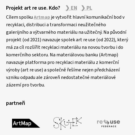
Projekt art re use. Kdo?
❯ EN
❯ PL
Cílem spolku
Artmap
je vytvořit hlavní komunikační bod v
recyklaci, distribuci a transformaci neužitečného
galerijního a výtvarného materiálu na užitečný. Na původní
projekt (od 2021) navazuje spolek art re use (od 2022), který
má za cíl rozšířit recyklaci materiálu na novou tvorbu i do
komerčního sektoru. Na materiálovou banku (Artmap)
navazuje platforma pro recyklaci materiálu z komerční
výroby (art re use) a společně řešíme nejen předcházení
vzniku odpadu ale zároveň nedostatečné materiálové
zázemí pro tvorbu.
partneři