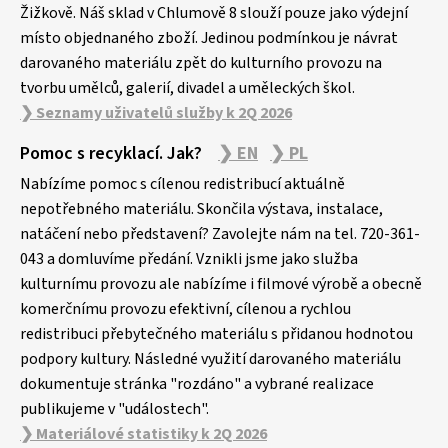
Žižkově. Náš sklad v Chlumově 8 slouží pouze jako výdejní
místo objednaného zboží. Jedinou podmínkou je návrat
darovaného materiálu zpět do kulturního provozu na
tvorbu umělců, galerií, divadel a uměleckých škol.
❯ Seznamy uživatelů služby k 2Q 2026
Pomoc s recyklací. Jak?
❯ EN
❯ PL
Nabízíme pomoc s cílenou redistribucí aktuálně
nepotřebného materiálu. Skončila výstava, instalace,
natáčení nebo představení? Zavolejte nám na tel. 720-361-
043 a domluvíme předání. Vznikli jsme jako služba
kulturnímu provozu ale nabízíme i filmové výrobě a obecně
komerčnímu provozu efektivní, cílenou a rychlou
redistribuci přebytečného materiálu s přidanou hodnotou
podpory kultury. Následné využití darovaného materiálu
dokumentuje stránka "rozdáno" a vybrané realizace
publikujeme v "událostech".
❯ Materiálové statistiky k 2Q 2026