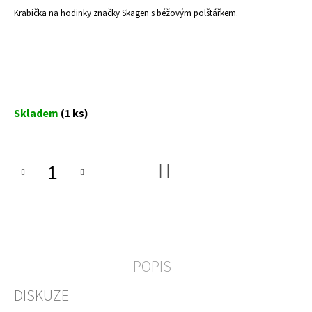
a
Krabička na hodinky značky
Skagen
s béžovým polštářkem.
j
í
t
?
Měrná
Skladem
(1 ks)
cena:
HLEDAT
DO
KOŠÍKU
D
o
p
POPIS
o
r
u
DISKUZE
č