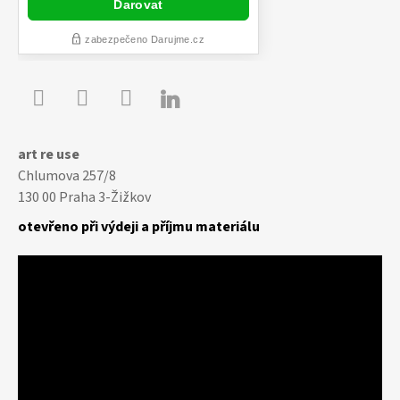

Youtube
Facebook
Instagram
art re use
Chlumova 257/8
130 00 Praha 3-Žižkov
otevřeno při výdeji a příjmu materiálu