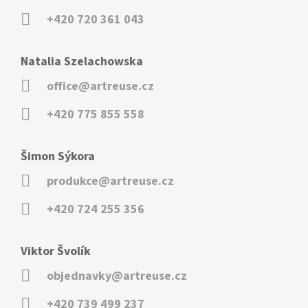
+420 720 361 043
Natalia Szelachowska
office@artreuse.cz
+420 775 855 558
Šimon Sýkora
produkce@artreuse.cz
+420 724 255 356
Viktor Švolík
objednavky@artreuse.cz
+420 739 499 237