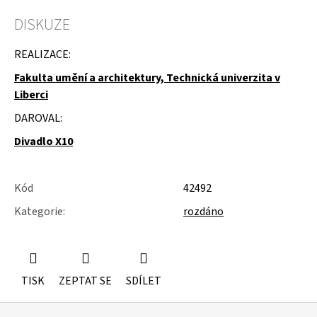
u
j
DISKUZE
e
m
REALIZACE:
e
Fakulta umění a architektury, Technická univerzita v
STUDIOVÝ
Liberci
MOLITAN
DAROVAL:
Divadlo X10
Kód
42492
Kategorie
:
rozdáno
TISK
ZEPTAT SE
SDÍLET