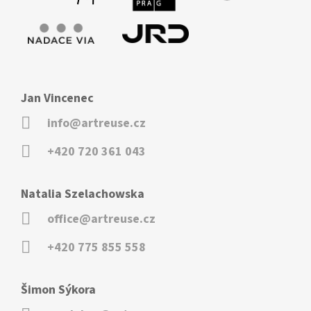
Jan Vincenec
info@artreuse.cz
+420 720 361 043
Natalia Szelachowska
office@artreuse.cz
+420 775 855 558
Šimon Sýkora