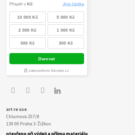

Youtube
Facebook
Instagram
art re use
Chlumova 257/8
130 00 Praha 3-Žižkov
otevřeno při výdeji a příjmu materiálu