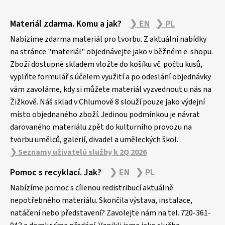
Z
Materiál zdarma. Komu a jak?
❯ EN
❯ PL
á
p
Nabízíme zdarma materiál pro tvorbu. Z aktuální nabídky
a
na stránce "materiál" objednávejte jako v běžném e-shopu.
Zboží dostupné skladem vložte do košíku vč. počtu kusů,
t
vyplňte formulář s účelem využití a po odeslání objednávky
í
vám zavoláme, kdy si můžete materiál vyzvednout u nás na
Žižkově. Náš sklad v Chlumově 8 slouží pouze jako výdejní
místo objednaného zboží. Jedinou podmínkou je návrat
darovaného materiálu zpět do kulturního provozu na
tvorbu umělců, galerií, divadel a uměleckých škol.
❯ Seznamy uživatelů služby k 2Q 2026
Pomoc s recyklací. Jak?
❯ EN
❯ PL
Nabízíme pomoc s cílenou redistribucí aktuálně
nepotřebného materiálu. Skončila výstava, instalace,
natáčení nebo představení? Zavolejte nám na tel. 720-361-