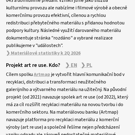
043 a domluvíme předání. Vznikli jsme jako služba
kulturnímu provozu ale nabízíme i filmové výrobě a obecně
komerčnímu provozu efektivní, cílenou a rychlou
redistribuci přebytečného materiálu s přidanou hodnotou
podpory kultury. Následné využití darovaného materiálu
dokumentuje stránka "rozdáno" a vybrané realizace
publikujeme v "událostech".
❯ Materiálové statistiky k 2Q 2026
Projekt art re use. Kdo?
❯ EN
❯ PL
Cílem spolku
Artmap
je vytvořit hlavní komunikační bod v
recyklaci, distribuci a transformaci neužitečného
galerijního a výtvarného materiálu na užitečný. Na původní
projekt (od 2021) navazuje spolek art re use (od 2022), který
má za cíl rozšířit recyklaci materiálu na novou tvorbu i do
komerčního sektoru. Na materiálovou banku (Artmap)
navazuje platforma pro recyklaci materiálu z komerční
výroby (art re use) a společně řešíme nejen předcházení
vzniku odpadu ale zároveň nedostatečné materiálové