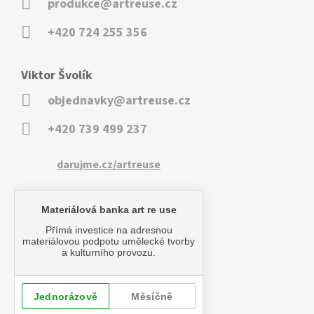
produkce@artreuse.cz
+420 724 255 356
Viktor Švolík
objednavky@artreuse.cz
+420 739 499 237
darujme.cz/artreuse