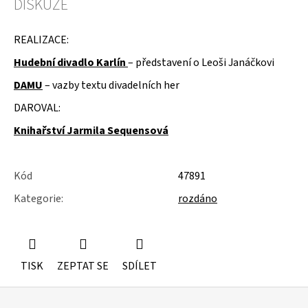
DISKUZE
u
j
e
REALIZACE:
m
e
Hudební divadlo Karlín
–
představení o Leoši Janáčkovi
DAMU
–
vazby textu divadelních her
ŽIDLE
200KS
DAROVAL:
ČESKÝ
KRUMLOV
Knihařství Jarmila Sequensová
Kód
47891
Kategorie
:
rozdáno
TISK
ZEPTAT SE
SDÍLET