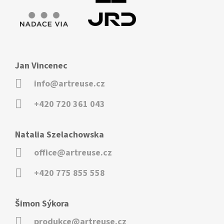
Jan Vincenec
info@artreuse.cz
+420 720 361 043
Natalia Szelachowska
office@artreuse.cz
+420 775 855 558
Šimon Sýkora
produkce@artreuse.cz