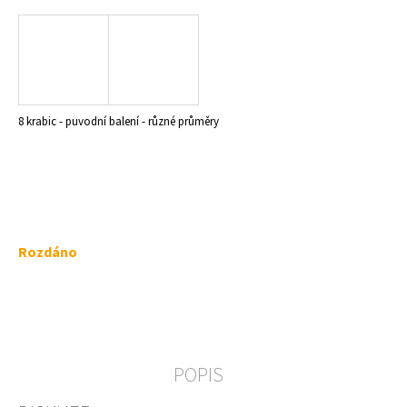
a
j
í
t
?
8 krabic - puvodní balení - různé průměry
HLEDAT
Měrná
Rozdáno
cena:
D
o
p
o
r
POPIS
u
č