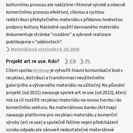
kulturnímu provozu ale nabízíme i filmové výrobě a obecně
komerčnímu provozu efektivní, cílenou a rychlou
redistribuci přebytečného materiálu s přidanou hodnotou
podpory kultury. Následné využití darovaného materiálu
dokumentuje stránka "rozdáno" a vybrané realizace
publikujeme v "událostech".
❯ Materiálové statistiky k 2Q 2026
Projekt art re use. Kdo?
❯ EN
❯ PL
Cílem spolku
Artmap
je vytvořit hlavní komunikační bod v
recyklaci, distribuci a transformaci neužitečného
galerijního a výtvarného materiálu na užitečný. Na původní
projekt (od 2021) navazuje spolek art re use (od 2022), který
má za cíl rozšířit recyklaci materiálu na novou tvorbu i do
komerčního sektoru. Na materiálovou banku (Artmap)
navazuje platforma pro recyklaci materiálu z komerční
výroby (art re use) a společně řešíme nejen předcházení
vzniku odpadu ale zároveň nedostatečné materiálové