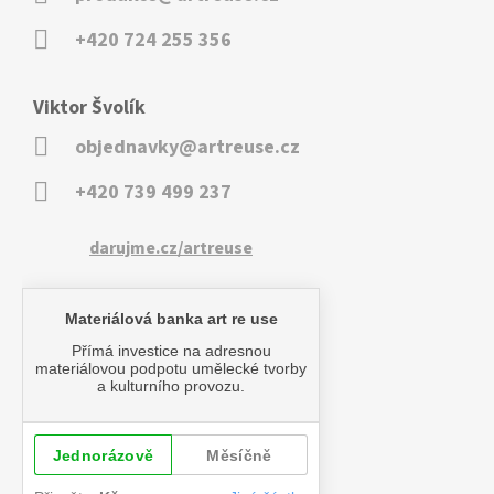
+420 724 255 356
Viktor Švolík
objednavky@artreuse.cz
+420 739 499 237
darujme.cz/artreuse