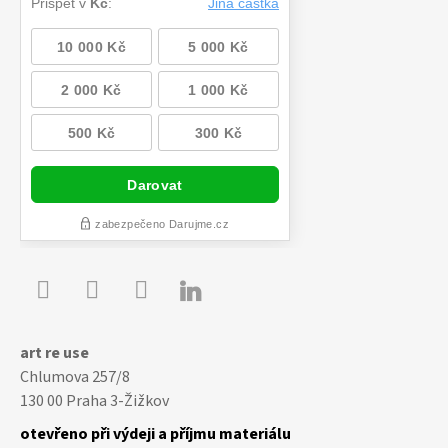

Youtube
Facebook
Instagram
art re use
Chlumova 257/8
130 00 Praha 3-Žižkov
otevřeno při výdeji a příjmu materiálu