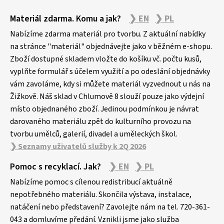
Z
Materiál zdarma. Komu a jak?
❯ EN
❯ PL
á
p
Nabízíme zdarma materiál pro tvorbu. Z aktuální nabídky
a
na stránce "materiál" objednávejte jako v běžném e-shopu.
Zboží dostupné skladem vložte do košíku vč. počtu kusů,
t
vyplňte formulář s účelem využití a po odeslání objednávky
í
vám zavoláme, kdy si můžete materiál vyzvednout u nás na
Žižkově. Náš sklad v Chlumově 8 slouží pouze jako výdejní
místo objednaného zboží. Jedinou podmínkou je návrat
darovaného materiálu zpět do kulturního provozu na
tvorbu umělců, galerií, divadel a uměleckých škol.
❯ Seznamy uživatelů služby k 2Q 2026
Pomoc s recyklací. Jak?
❯ EN
❯ PL
Nabízíme pomoc s cílenou redistribucí aktuálně
nepotřebného materiálu. Skončila výstava, instalace,
natáčení nebo představení? Zavolejte nám na tel. 720-361-
043 a domluvíme předání. Vznikli jsme jako služba