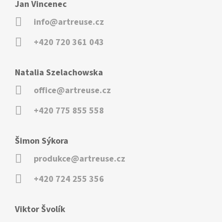
Jan Vincenec
info@artreuse.cz
+420 720 361 043
Natalia Szelachowska
office@artreuse.cz
+420 775 855 558
Šimon Sýkora
produkce@artreuse.cz
+420 724 255 356
Viktor Švolík