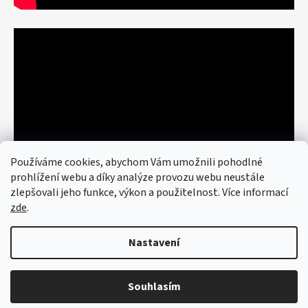
Používáme cookies, abychom Vám umožnili pohodlné
prohlížení webu a díky analýze provozu webu neustále
zlepšovali jeho funkce, výkon a použitelnost. Více informací
zde
.
Nastavení
Vytvořil Shoptet
© 2026 art re use. Všechna práva
vyhrazena.
Upravit nastavení cookies
Souhlasím