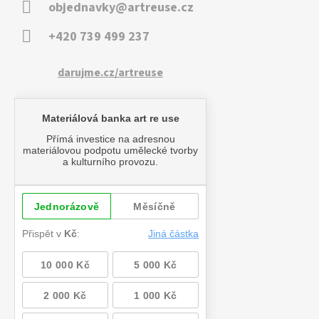
objednavky@artreuse.cz
+420 739 499 237
darujme.cz/artreuse