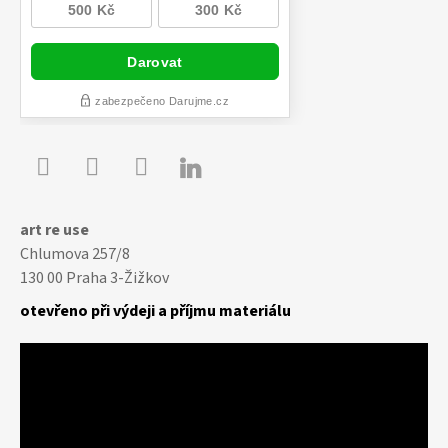

Youtube
Facebook
Instagram
art re use
Chlumova 257/8
130 00 Praha 3-Žižkov
otevřeno při výdeji a příjmu materiálu