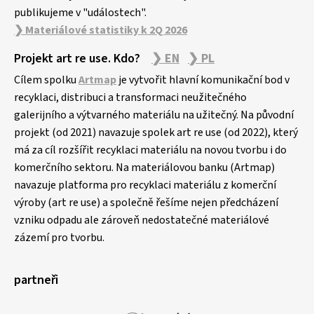
publikujeme v "událostech".
❯ Materiálové statistiky k 2Q 2026
Projekt art re use. Kdo?
❯ EN
❯ PL
Cílem spolku
Artmap
je vytvořit hlavní komunikační bod v
recyklaci, distribuci a transformaci neužitečného
galerijního a výtvarného materiálu na užitečný. Na původní
projekt (od 2021) navazuje spolek art re use (od 2022), který
má za cíl rozšířit recyklaci materiálu na novou tvorbu i do
komerčního sektoru. Na materiálovou banku (Artmap)
navazuje platforma pro recyklaci materiálu z komerční
výroby (art re use) a společně řešíme nejen předcházení
vzniku odpadu ale zároveň nedostatečné materiálové
zázemí pro tvorbu.
partneři