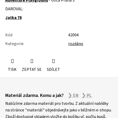
Adventure Playground
- Ulita Praha 3
u
j
DAROVAL:
e
m
Jatka 78
e
SLOŽKY
Kód
42004
A
POŘADNÍKY
Kategorie
:
rozdáno
TISK
ZEPTAT SE
SDÍLET
Z
Materiál zdarma. Komu a jak?
❯ EN
❯ PL
á
p
Nabízíme zdarma materiál pro tvorbu. Z aktuální nabídky
a
na stránce "materiál" objednávejte jako v běžném e-shopu.
Zboží dostupné skladem vložte do košíku vč. počtu kusů,