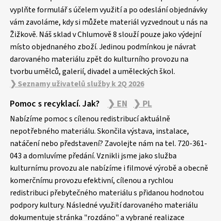
t
vyplňte formulář s účelem využití a po odeslání objednávky
í
vám zavoláme, kdy si můžete materiál vyzvednout u nás na
Žižkově. Náš sklad v Chlumově 8 slouží pouze jako výdejní
místo objednaného zboží. Jedinou podmínkou je návrat
darovaného materiálu zpět do kulturního provozu na
tvorbu umělců, galerií, divadel a uměleckých škol.
❯ Seznamy uživatelů služby k 2Q 2026
Pomoc s recyklací. Jak?
❯ EN
❯ PL
Nabízíme pomoc s cílenou redistribucí aktuálně
nepotřebného materiálu. Skončila výstava, instalace,
natáčení nebo představení? Zavolejte nám na tel. 720-361-
043 a domluvíme předání. Vznikli jsme jako služba
kulturnímu provozu ale nabízíme i filmové výrobě a obecně
komerčnímu provozu efektivní, cílenou a rychlou
redistribuci přebytečného materiálu s přidanou hodnotou
podpory kultury. Následné využití darovaného materiálu
dokumentuje stránka "rozdáno" a vybrané realizace