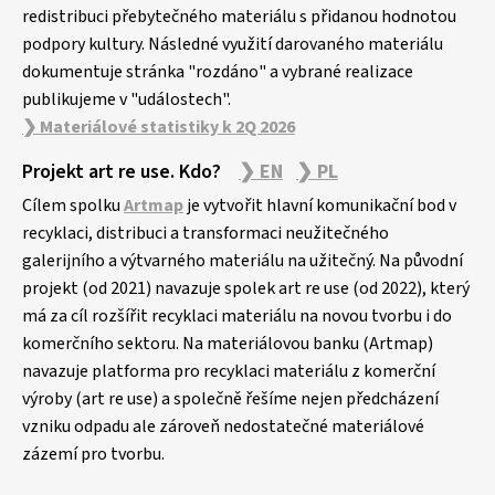
redistribuci přebytečného materiálu s přidanou hodnotou
podpory kultury. Následné využití darovaného materiálu
dokumentuje stránka "rozdáno" a vybrané realizace
publikujeme v "událostech".
❯ Materiálové statistiky k 2Q 2026
Projekt art re use. Kdo?
❯ EN
❯ PL
Cílem spolku
Artmap
je vytvořit hlavní komunikační bod v
recyklaci, distribuci a transformaci neužitečného
galerijního a výtvarného materiálu na užitečný. Na původní
projekt (od 2021) navazuje spolek art re use (od 2022), který
má za cíl rozšířit recyklaci materiálu na novou tvorbu i do
komerčního sektoru. Na materiálovou banku (Artmap)
navazuje platforma pro recyklaci materiálu z komerční
výroby (art re use) a společně řešíme nejen předcházení
vzniku odpadu ale zároveň nedostatečné materiálové
zázemí pro tvorbu.