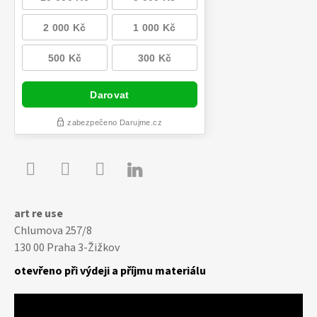

Youtube
Facebook
Instagram
art re use
Chlumova 257/8
130 00 Praha 3-Žižkov
otevřeno při výdeji a příjmu materiálu