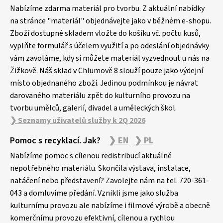
p
Nabízíme zdarma materiál pro tvorbu. Z aktuální nabídky
a
na stránce "materiál" objednávejte jako v běžném e-shopu.
Zboží dostupné skladem vložte do košíku vč. počtu kusů,
t
vyplňte formulář s účelem využití a po odeslání objednávky
í
vám zavoláme, kdy si můžete materiál vyzvednout u nás na
Žižkově. Náš sklad v Chlumově 8 slouží pouze jako výdejní
místo objednaného zboží. Jedinou podmínkou je návrat
darovaného materiálu zpět do kulturního provozu na
tvorbu umělců, galerií, divadel a uměleckých škol.
❯ Seznamy uživatelů služby k 2Q 2026
Pomoc s recyklací. Jak?
❯ EN
❯ PL
Nabízíme pomoc s cílenou redistribucí aktuálně
nepotřebného materiálu. Skončila výstava, instalace,
natáčení nebo představení? Zavolejte nám na tel. 720-361-
043 a domluvíme předání. Vznikli jsme jako služba
kulturnímu provozu ale nabízíme i filmové výrobě a obecně
komerčnímu provozu efektivní, cílenou a rychlou