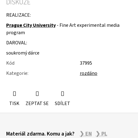
DISKUZE
u
j
e
REALIZACE:
m
Prague City University
- Fine Art experimental media
e
program
KOVOVÉ
DAROVAL:
STOJÁNKY
soukromý dárce
Kód
37995
Kategorie
:
rozdáno
TISK
ZEPTAT SE
SDÍLET
Z
Materiál zdarma. Komu a jak?
❯ EN
❯ PL
á