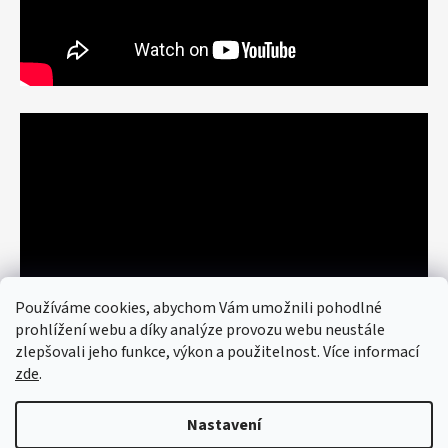
Používáme cookies, abychom Vám umožnili pohodlné
prohlížení webu a díky analýze provozu webu neustále
zlepšovali jeho funkce, výkon a použitelnost. Více informací
zde
.
Nastavení