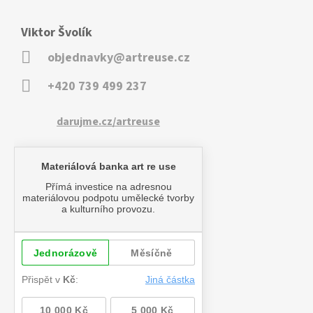
Viktor Švolík
objednavky@artreuse.cz
+420 739 499 237
darujme.cz/artreuse