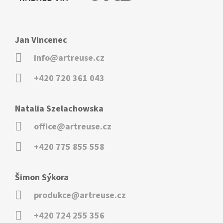
Jan Vincenec
info@artreuse.cz
+420 720 361 043
Natalia Szelachowska
office@artreuse.cz
+420 775 855 558
Šimon Sýkora
produkce@artreuse.cz
+420 724 255 356