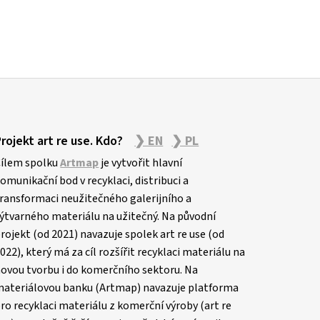
Projekt art re use. Kdo?
❯ EN
❯ PL
ílem spolku
Artmap
je vytvořit hlavní
omunikační bod v recyklaci, distribuci a
ransformaci neužitečného galerijního a
ýtvarného materiálu na užitečný. Na původní
rojekt (od 2021) navazuje spolek art re use (od
022), který má za cíl rozšířit recyklaci materiálu na
ovou tvorbu i do komerčního sektoru. Na
ateriálovou banku (Artmap) navazuje platforma
ro recyklaci materiálu z komerční výroby (art re