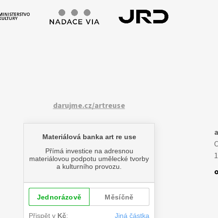
darujme.cz/artreuse
a
1
o