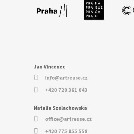
Jan Vincenec
info@artreuse.cz
+420 720 361 043
Natalia Szelachowska
office@artreuse.cz
+420 775 855 558