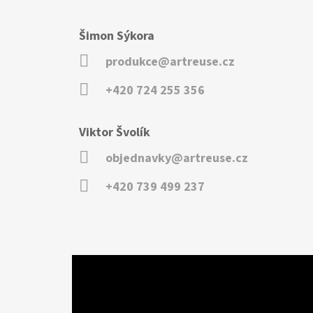
Šimon Sýkora
produkce@artreuse.cz
+420 724 255 356
Viktor Švolík
objednavky@artreuse.cz
+420 739 499 237