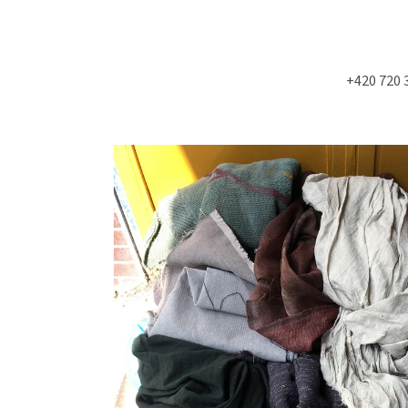
+420 720 
Co potřebujete najít?
HLEDAT
Doporučujeme
NÁSTĚNÁ STROPNÍ KONZOLE 6900KS
STUDIOVÝ MOLITA