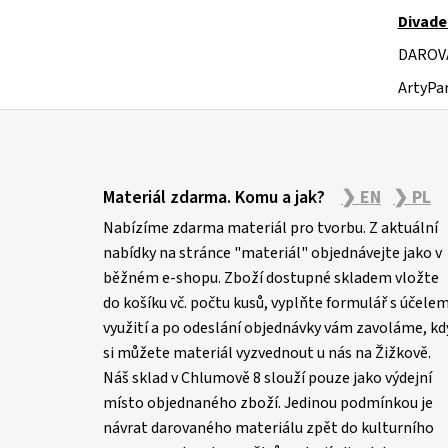
Divade
DAROV
ArtyPar
Z
á
Materiál zdarma. Komu a jak?
❯ EN
❯ PL
p
Nabízíme zdarma materiál pro tvorbu. Z aktuální
a
nabídky na stránce "materiál" objednávejte jako v
t
běžném e-shopu. Zboží dostupné skladem vložte
í
do košíku vč. počtu kusů, vyplňte formulář s účele
využití a po odeslání objednávky vám zavoláme, kd
si můžete materiál vyzvednout u nás na Žižkově.
Náš sklad v Chlumově 8 slouží pouze jako výdejní
místo objednaného zboží. Jedinou podmínkou je
návrat darovaného materiálu zpět do kulturního