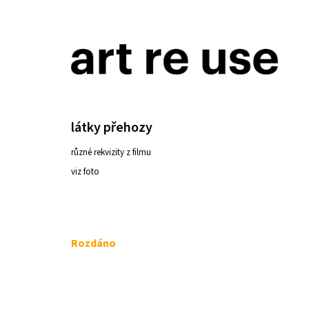
K
Přejít
o
na
ZPĚT
ZPĚT
DO
DO
š
obsah
OBCHODU
OBCHODU
í
k
látky přehozy
různé rekvizity z filmu
viz foto
Měrná
Rozdáno
cena:
ŽIDLE 200KS ČESKÝ KRUMLOV