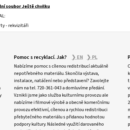
lní soubor Ještě chvilku
AL:
ty - rekvizitáři
Pomoc s recyklací. Jak?
❯ EN
❯ PL
Nabízíme pomoc s cílenou redistribucí aktuálně
C
nepotřebného materiálu. Skončila výstava,
k
instalace, natáčení nebo představení? Zavolejte
t
m
nám na tel. 720-361-043 a domluvíme předání.
v
y
Vznikli jsme jako služba kulturnímu provozu ale
p
nabízíme i filmové výrobě a obecně komerčnímu
2
provozu efektivní, cílenou a rychlou redistribuci
n
přebytečného materiálu s přidanou hodnotou
m
podpory kultury. Následné využití darovaného
p