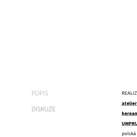
POPIS
REALIZ
atelie
DISKUZE
herean
UMPRU
polská