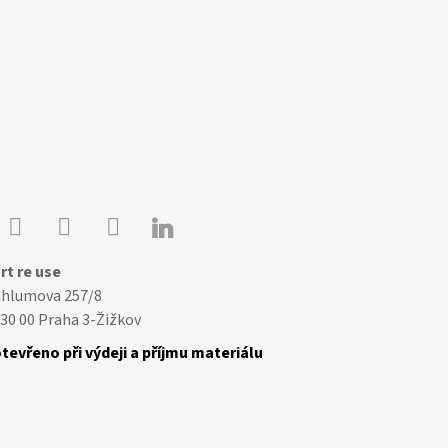

Youtube
Facebook
Instagram
rt re use
Chlumova 257/8
30 00 Praha 3-Žižkov
tevřeno při výdeji a příjmu materiálu