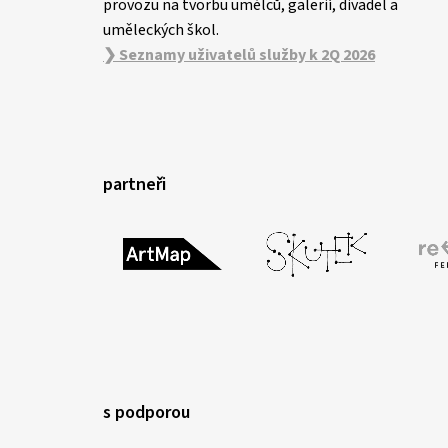
provozu na tvorbu umělců, galerií, divadel a
uměleckých škol.
❯ Seznamy uživatelů služby k 2Q 2026
partneři
s podporou