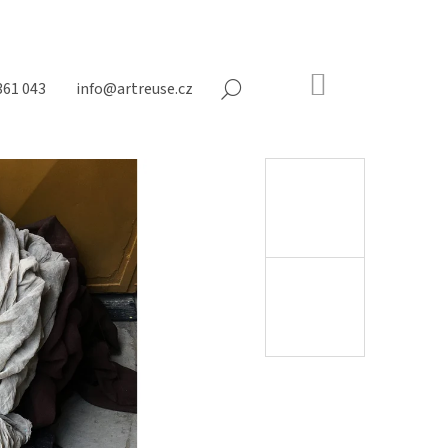
NÁKUPNÍ
361 043
info@artreuse.cz
HLEDAT
KOŠÍK
Prázdný
košík
Následující
N