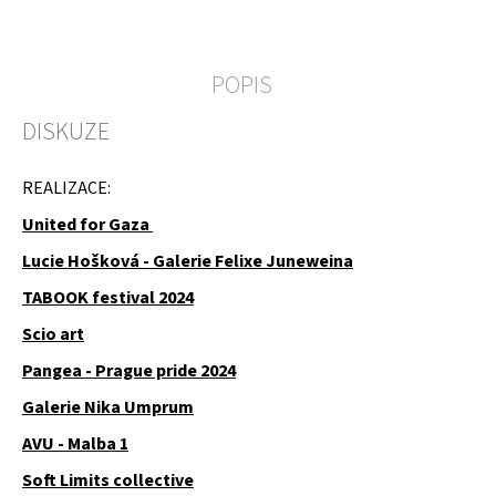
u
j
e
m
POPIS
e
DISKUZE
ÚSTŘICE
-
MUŠLE
REALIZACE:
United for Gaza
Lucie Hošková - Galerie Felixe Juneweina
TABOOK festival 2024
Scio art
Pangea - Prague pride 2024
Galerie Nika Umprum
AVU - Malba 1
Soft Limits collective