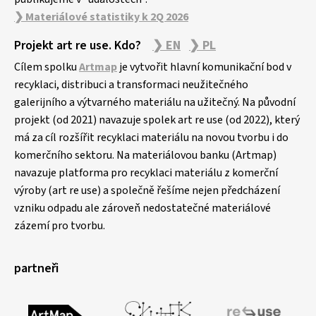
❯ Materiálové statistiky k 2Q 2026
Projekt art re use. Kdo?
❯ EN
❯ PL
Cílem spolku
Artmap
je vytvořit hlavní komunikační bod v
recyklaci, distribuci a transformaci neužitečného
galerijního a výtvarného materiálu na užitečný. Na původní
projekt (od 2021) navazuje spolek art re use (od 2022), který
má za cíl rozšířit recyklaci materiálu na novou tvorbu i do
komerčního sektoru. Na materiálovou banku (Artmap)
navazuje platforma pro recyklaci materiálu z komerční
výroby (art re use) a společně řešíme nejen předcházení
vzniku odpadu ale zároveň nedostatečné materiálové
zázemí pro tvorbu.
partneři