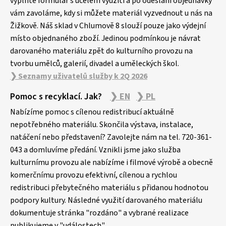
vyplňte formulář s účelem využití a po odeslání objednávky
í
vám zavoláme, kdy si můžete materiál vyzvednout u nás na
Žižkově. Náš sklad v Chlumově 8 slouží pouze jako výdejní
místo objednaného zboží. Jedinou podmínkou je návrat
darovaného materiálu zpět do kulturního provozu na
tvorbu umělců, galerií, divadel a uměleckých škol.
❯ Seznamy uživatelů služby k 2Q 2026
Pomoc s recyklací. Jak?
❯ EN
❯ PL
Nabízíme pomoc s cílenou redistribucí aktuálně
nepotřebného materiálu. Skončila výstava, instalace,
natáčení nebo představení? Zavolejte nám na tel. 720-361-
043 a domluvíme předání. Vznikli jsme jako služba
kulturnímu provozu ale nabízíme i filmové výrobě a obecně
komerčnímu provozu efektivní, cílenou a rychlou
redistribuci přebytečného materiálu s přidanou hodnotou
podpory kultury. Následné využití darovaného materiálu
dokumentuje stránka "rozdáno" a vybrané realizace
publikujeme v "událostech".