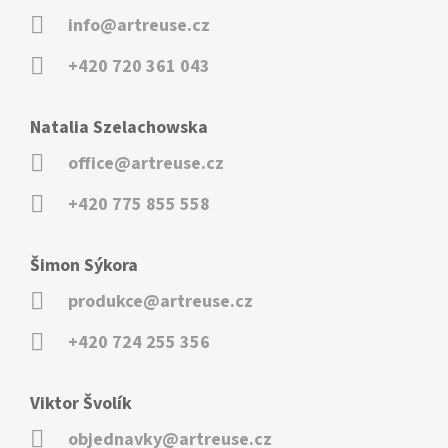
info@artreuse.cz
+420 720 361 043
Natalia Szelachowska
office@artreuse.cz
+420 775 855 558
Šimon Sýkora
produkce@artreuse.cz
+420 724 255 356
Viktor Švolík
objednavky@artreuse.cz