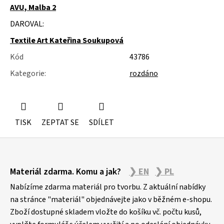
AVU, Malba 2
DAROVAL:
Textile Art Kateřina Soukupová
Kód
43786
Kategorie
:
rozdáno
TISK
ZEPTAT SE
SDÍLET
Z
Materiál zdarma. Komu a jak?
❯ EN
❯ PL
á
p
Nabízíme zdarma materiál pro tvorbu. Z aktuální nabídky
a
na stránce "materiál" objednávejte jako v běžném e-shopu.
Zboží dostupné skladem vložte do košíku vč. počtu kusů,
t