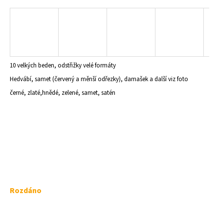
a
j
í
t
?
10 velkých beden, odstřižky velé formáty
Hedvábí, samet (červený a měnší odřezky), damašek a další viz foto
černé, zlaté,hnědé, zelené, samet, satén
HLEDAT
D
o
p
o
Měrná
Rozdáno
r
cena:
u
č