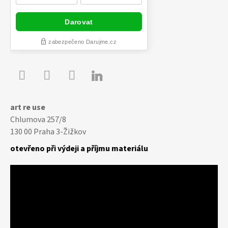

Youtube
Facebook
Instagram
art re use
Chlumova 257/8
130 00 Praha 3-Žižkov
otevřeno při výdeji a příjmu materiálu