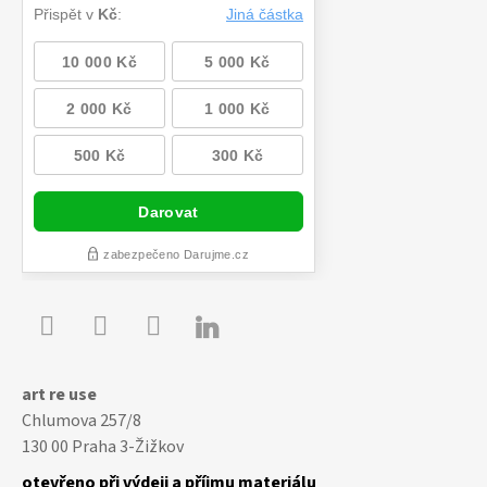

Youtube
Facebook
Instagram
art re use
Chlumova 257/8
130 00 Praha 3-Žižkov
otevřeno při výdeji a příjmu materiálu