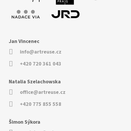
Jan Vincenec
info@artreuse.cz
+420 720 361 043
Natalia Szelachowska
office@artreuse.cz
+420 775 855 558
Šimon Sýkora