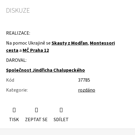
u
j
DISKUZE
e
m
e
REALIZACE:
MOLITAN
Na pomoc Ukrajině se
Skauty z Modřan
,
Montessori
Z
TOVARNY
cesta
a
MČ Praha 12
NA
MATRACE
DAROVAL:
Společnost Jindřicha Chalupeckého
Kód
37785
Kategorie
:
rozdáno
TISK
ZEPTAT SE
SDÍLET