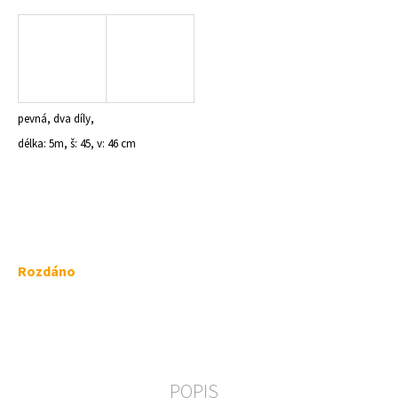
a
j
í
t
?
pevná, dva díly,
délka: 5m, š: 45, v: 46 cm
HLEDAT
Měrná
Rozdáno
D
cena:
o
p
o
r
u
POPIS
č