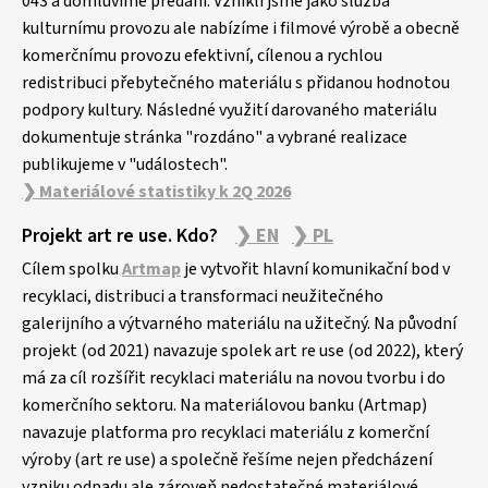
043 a domluvíme předání. Vznikli jsme jako služba
kulturnímu provozu ale nabízíme i filmové výrobě a obecně
komerčnímu provozu efektivní, cílenou a rychlou
redistribuci přebytečného materiálu s přidanou hodnotou
podpory kultury. Následné využití darovaného materiálu
dokumentuje stránka "rozdáno" a vybrané realizace
publikujeme v "událostech".
❯ Materiálové statistiky k 2Q 2026
Projekt art re use. Kdo?
❯ EN
❯ PL
Cílem spolku
Artmap
je vytvořit hlavní komunikační bod v
recyklaci, distribuci a transformaci neužitečného
galerijního a výtvarného materiálu na užitečný. Na původní
projekt (od 2021) navazuje spolek art re use (od 2022), který
má za cíl rozšířit recyklaci materiálu na novou tvorbu i do
komerčního sektoru. Na materiálovou banku (Artmap)
navazuje platforma pro recyklaci materiálu z komerční
výroby (art re use) a společně řešíme nejen předcházení
vzniku odpadu ale zároveň nedostatečné materiálové