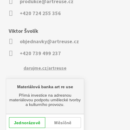
produkce@artreuse.cz
+420 724 255 356
Viktor Švolík
objednavky@artreuse.cz
+420 739 499 237
darujme.cz/artreuse