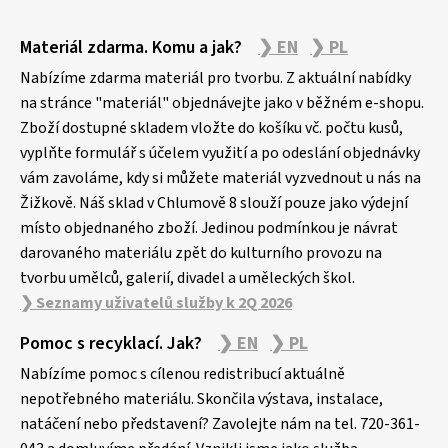
Z
Materiál zdarma. Komu a jak?
❯ EN
❯ PL
á
p
Nabízíme zdarma materiál pro tvorbu. Z aktuální nabídky
a
na stránce "materiál" objednávejte jako v běžném e-shopu.
Zboží dostupné skladem vložte do košíku vč. počtu kusů,
t
vyplňte formulář s účelem využití a po odeslání objednávky
í
vám zavoláme, kdy si můžete materiál vyzvednout u nás na
Žižkově. Náš sklad v Chlumově 8 slouží pouze jako výdejní
místo objednaného zboží. Jedinou podmínkou je návrat
darovaného materiálu zpět do kulturního provozu na
tvorbu umělců, galerií, divadel a uměleckých škol.
❯ Seznamy uživatelů služby k 2Q 2026
Pomoc s recyklací. Jak?
❯ EN
❯ PL
Nabízíme pomoc s cílenou redistribucí aktuálně
nepotřebného materiálu. Skončila výstava, instalace,
natáčení nebo představení? Zavolejte nám na tel. 720-361-